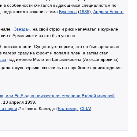
 Он в особенности считался выдающимся специалистом по
, подготовил к изданию тома
Брюсова
(
1935
),
Андрея Белого
урнале
«Звезда»
, на свой страх и риск напечатал в журнале
вие в Армению» и за это был уволен.
 неизвестности. Существует версия, что он был арестован
з лагеря сразу на фронт и попал в плен, а затем стал
ова
под именем Мелетия Евлампиевича (Александровича)
рицала такую версию, ссылаясь на еврейское происхождение
а, или Ещё одна неизвестная страница Второй мировой
, 13 апреля 1999.
 и евреи
// «Газета Каскад» (
Балтимор
,
США
).