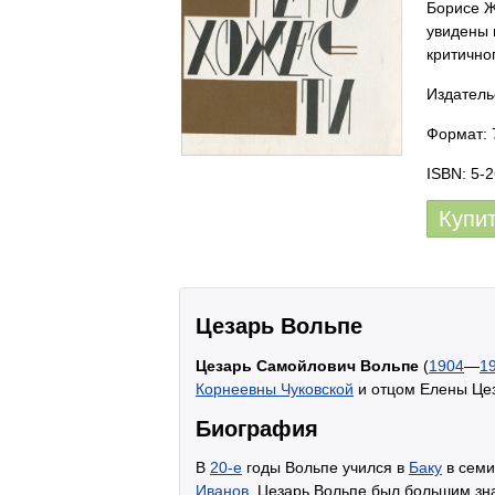
Борисе Ж
увидены 
критично
Издатель
Формат: 
ISBN: 5-
Купи
Цезарь Вольпе
Цезарь Самойлович Вольпе
(
1904
—
1
Корнеевны Чуковской
и отцом Елены Цез
Биография
В
20-е
годы Вольпе учился в
Баку
в семи
Иванов
. Цезарь Вольпе был большим зна