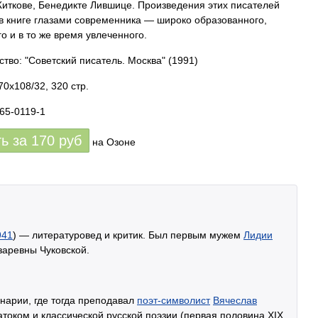
иткове, Бенедикте Лившице. Произведения этих писателей
в книге глазами современника — широко образованного,
го и в то же время увлеченного.
ство: "Советский писатель. Москва"
(1991)
70x108/32, 320 стр.
265-0119-1
ть за
170
руб
на Озоне
941
) — литературовед и критик. Был первым мужем
Лидии
аревны Чуковской.
нарии, где тогда преподавал
поэт-символист
Вячеслав
током и классической русской поэзии (первая половина XIX