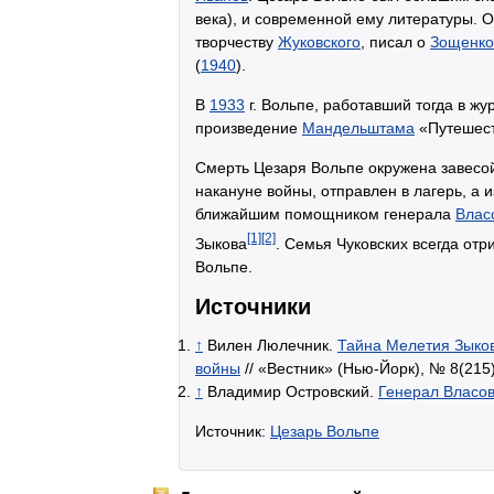
века), и современной ему литературы.
творчеству
Жуковского
, писал о
Зощенко
(
1940
).
В
1933
г. Вольпе, работавший тогда в ж
произведение
Мандельштама
«Путешест
Смерть Цезаря Вольпе окружена завесой
накануне войны, отправлен в лагерь, а и
ближайшим помощником генерала
Влас
[1]
[2]
Зыкова
. Семья Чуковских всегда от
Вольпе.
Источники
↑
Вилен Люлечник.
Тайна Мелетия Зыков
войны
// «Вестник» (Нью-Йорк), № 8(215)
↑
Владимир Островский.
Генерал Власов
Источник:
Цезарь Вольпе