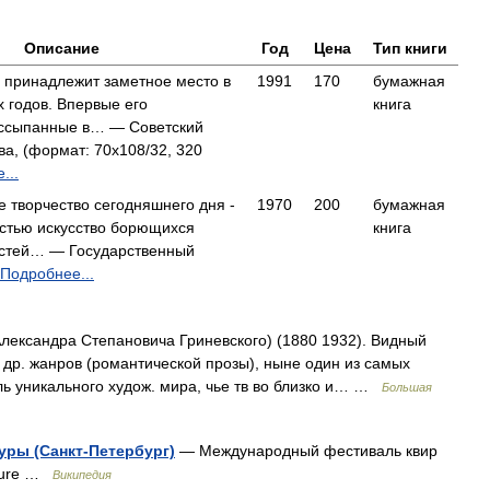
Описание
Год
Цена
Тип книги
 принадлежит заметное место в
1991
170
бумажная
х годов. Впервые его
книга
ассыпанные в… — Советский
ва, (формат: 70x108/32, 320
...
 творчество сегодняшнего дня -
1970
200
бумажная
астью искусство борющихся
книга
стей… — Государственный
Подробнее...
лександра Степановича Гриневского) (1880 1932). Видный
. др. жанров (романтической прозы), ныне один из самых
ль уникального худож. мира, чье тв во близко и… …
Большая
ры (Санкт-Петербург)
— Международный фестиваль квир
ulture …
Википедия