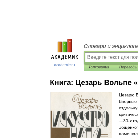
Словари и энциклоп
academic.ru
Толкования
Переводы
Книга:
Цезарь Вольпе «
Цезарю В
Впервые 
отдельну
критичес
—30-х го
Зощенко"
помешала