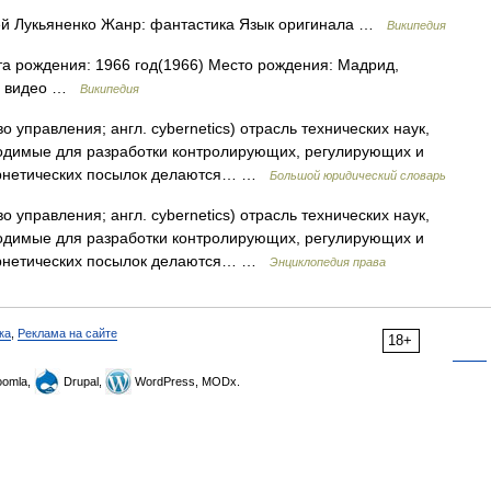
ей Лукьяненко Жанр: фантастика Язык оригинала …
Википедия
а рождения: 1966 год(1966) Место рождения: Мадрид,
я, видео …
Википедия
во управления; англ. cybernetics) отрасль технических наук,
ходимые для разработки контролирующих, регулирующих и
ернетических посылок делаются… …
Большой юридический словарь
во управления; англ. cybernetics) отрасль технических наук,
ходимые для разработки контролирующих, регулирующих и
ернетических посылок делаются… …
Энциклопедия права
ка
,
Реклама на сайте
18+
omla,
Drupal,
WordPress, MODx.