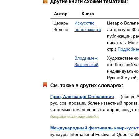
Другие книги схожей тематики:
Автор
Книга
Цезарь
Искусство
Цезарю Вольпе
Вольпе
непохожести
литературе 30-
публикации, р
писатель. Моск
стр.)
Подробнее
.
Влодзимеж
Художественное
Закшевский
это большей ч
индивидуально
Русский музей,
См. также в других словарях:
Грин, Александр Степанович
— (псевд. А
рус. сов. прозаик, более известный произв
читаемых отечественных авторов, создате
биографическая энциклопедия
Международный фестиваль квир-культу
культуры International Festival of Queer C