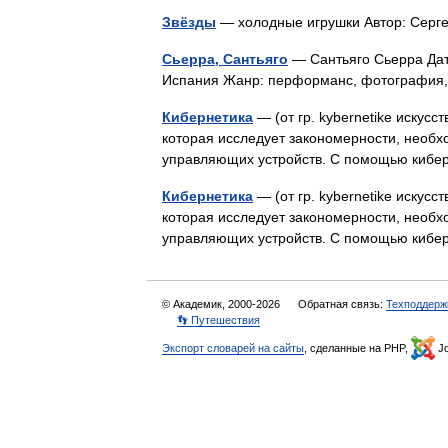
Звёзды
— холодные игрушки Автор: Серг
Сьерра, Сантьяго
— Сантьяго Сьерра Дат
Испания Жанр: перформанс, фотографи
Кибернетика
— (от гр. kybernetike искусст
которая исследует закономерности, необ
управляющих устройств. С помощью киб
Кибернетика
— (от гр. kybernetike искусст
которая исследует закономерности, необ
управляющих устройств. С помощью киб
© Академик, 2000-2026
Обратная связь:
Техподдерж
👣 Путешествия
Экспорт словарей на сайты
, сделанные на PHP,
Jo