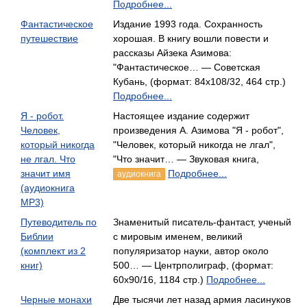
Подробнее...
Фантастическое
Издание 1993 года. Сохранность
путешествие
хорошая. В книгу вошли повести и
рассказы Айзека Азимова:
"Фантастическое… — Советская
Кубань, (формат: 84x108/32, 464 стр.)
Подробнее...
Я - робот.
Настоящее издание содержит
Человек,
произведения А. Азимова "Я - робот",
который никогда
"Человек, который никогда не лгал",
не лгал. Что
"Что значит… — Звуковая книга,
значит имя
Подробнее...
аудиокнига
(аудиокнига
MP3)
Путеводитель по
Знаменитый писатель-фантаст, ученый
Библии
с мировым именем, великий
(комплект из 2
популяризатор науки, автор около
книг)
500… — Центрполиграф, (формат:
60x90/16, 1184 стр.)
Подробнее...
Черные монахи
Две тысячи лет назад армия ласинуков