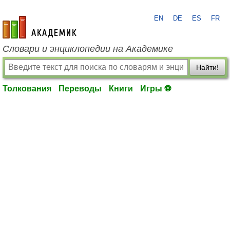
EN
DE
ES
FR
academic.ru
Словари и энциклопедии на Академике
Найти!
Толкования
Переводы
Книги
Игры ⚽