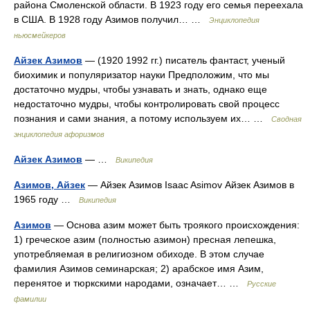
района Смоленской области. В 1923 году его семья переехала
в США. В 1928 году Азимов получил… …
Энциклопедия
ньюсмейкеров
Айзек Азимов
— (1920 1992 гг.) писатель фантаст, ученый
биохимик и популяризатор науки Предположим, что мы
достаточно мудры, чтобы узнавать и знать, однако еще
недостаточно мудры, чтобы контролировать свой процесс
познания и сами знания, а потому используем их… …
Сводная
энциклопедия афоризмов
Айзек Азимов
— …
Википедия
Азимов, Айзек
— Айзек Азимов Isaac Asimov Айзек Азимов в
1965 году …
Википедия
Азимов
— Основа азим может быть троякого происхождения:
1) греческое азим (полностью азимон) пресная лепешка,
употребляемая в религиозном обиходе. В этом случае
фамилия Азимов семинарская; 2) арабское имя Азим,
перенятое и тюркскими народами, означает… …
Русские
фамилии