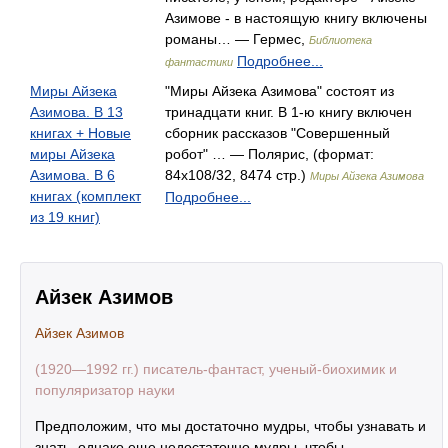
Азимове - в настоящую книгу включены
романы… — Гермес,
Библиотека
Подробнее...
фантастики
Миры Айзека
"Миры Айзека Азимова" состоят из
Азимова. В 13
тринадцати книг. В 1-ю книгу включен
книгах + Новые
сборник рассказов "Совершенный
миры Айзека
робот" … — Полярис, (формат:
Азимова. В 6
84x108/32, 8474 стр.)
Миры Айзека Азимова
книгах (комплект
Подробнее...
из 19 книг)
Айзек Азимов
Айзек Азимов
(1920—1992 гг.) писатель-фантаст, ученый-биохимик и
популяризатор науки
Предположим, что мы достаточно мудры, чтобы узнавать и
знать, однако еще недостаточно мудры, чтобы