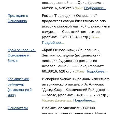
незавершенной… — Орис, (формат:
60x88/16, 528 стр.)
Подробнее...
Sfинкс
Прелюдия к
Роман "Прелюдия к Основанию"
Основанию
продолжает самую блестящую за всю
историю мировой научной фантастики и
самую… — Советский композитор,
(формат: 60x90/16, 480 стр.)
Sfинкс
Подробнее...
Край основания.
«Край Основания», «Основание и
Основание и
Земля» последние (по хронологии
Земля
«истории будущего») романы из
незавершенной… — Орис, (формат:
60x88/16, 528 стр.)
Подробнее...
СFинкс
Космический
В сборник включены романы известного
рейнджер
американского писателя А. Азимова:
(комплект из 2
"Дэвид Стар - Космический Рейнджер"…
книг)
— Авотс, (формат: 84x108/32, 768 стр.)
Подробнее...
Мастера фантастики
Основатели
В память об ушедшем из жизни
писателе, ученом, редакторе - Айзеке