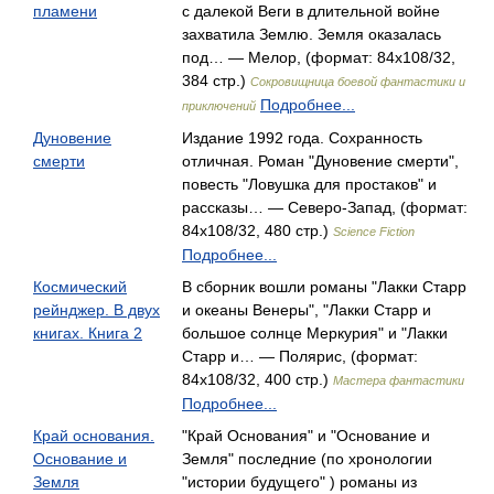
пламени
с далекой Веги в длительной войне
захватила Землю. Земля оказалась
под… — Мелор, (формат: 84x108/32,
384 стр.)
Сокровищница боевой фантастики и
Подробнее...
приключений
Дуновение
Издание 1992 года. Сохранность
смерти
отличная. Роман "Дуновение смерти",
повесть "Ловушка для простаков" и
рассказы… — Северо-Запад, (формат:
84x108/32, 480 стр.)
Science Fiction
Подробнее...
Космический
В сборник вошли романы "Лакки Старр
рейнджер. В двух
и океаны Венеры", "Лакки Старр и
книгах. Книга 2
большое солнце Меркурия" и "Лакки
Старр и… — Полярис, (формат:
84x108/32, 400 стр.)
Мастера фантастики
Подробнее...
Край основания.
"Край Основания" и "Основание и
Основание и
Земля" последние (по хронологии
Земля
"истории будущего" ) романы из