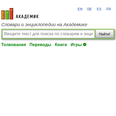
EN
DE
ES
FR
academic.ru
Словари и энциклопедии на Академике
Найти!
Толкования
Переводы
Книги
Игры ⚽