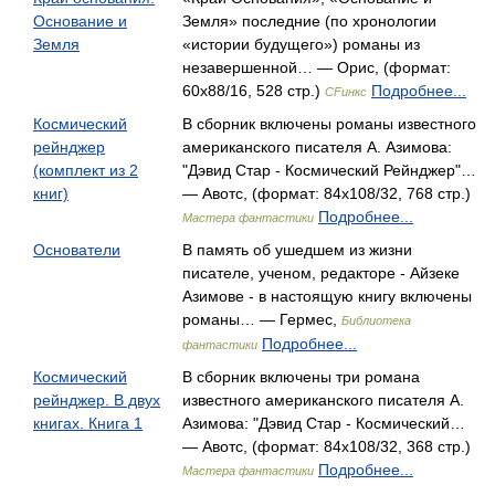
Основание и
Земля» последние (по хронологии
Земля
«истории будущего») романы из
незавершенной… — Орис, (формат:
60x88/16, 528 стр.)
Подробнее...
СFинкс
Космический
В сборник включены романы известного
рейнджер
американского писателя А. Азимова:
(комплект из 2
"Дэвид Стар - Космический Рейнджер"…
книг)
— Авотс, (формат: 84x108/32, 768 стр.)
Подробнее...
Мастера фантастики
Основатели
В память об ушедшем из жизни
писателе, ученом, редакторе - Айзеке
Азимове - в настоящую книгу включены
романы… — Гермес,
Библиотека
Подробнее...
фантастики
Космический
В сборник включены три романа
рейнджер. В двух
известного американского писателя А.
книгах. Книга 1
Азимова: "Дэвид Стар - Космический…
— Авотс, (формат: 84x108/32, 368 стр.)
Подробнее...
Мастера фантастики