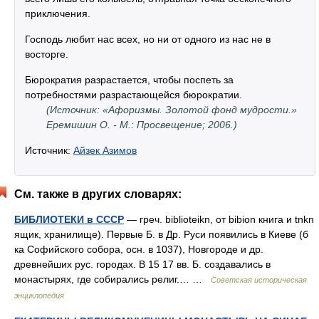
приключения.
Господь любит нас всех, но ни от одного из нас не в
восторге.
Бюрократия разрастается, чтобы поспеть за
потребностями разрастающейся бюрократии.
(Источник: «Афоризмы. Золотой фонд мудрости.»
Еремишин О. - М.: Просвещение; 2006.)
Источник:
Айзек Азимов
См. также в других словарях:
БИБЛИОТЕКИ в СССР
— греч. biblioteikn, от bibion книга и tnkn
ящик, хранилище). Первые Б. в Др. Руси появились в Киеве (б
ка Софийского собора, осн. в 1037), Новгороде и др.
древнейших рус. городах. В 15 17 вв. Б. создавались в
монастырях, где собирались религ.… …
Советская историческая
энциклопедия