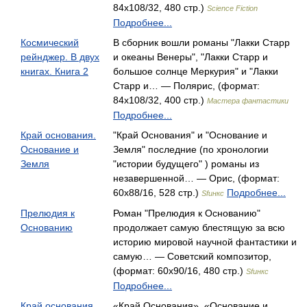
84x108/32, 480 стр.)
Science Fiction
Подробнее...
Космический
В сборник вошли романы "Лакки Старр
рейнджер. В двух
и океаны Венеры", "Лакки Старр и
книгах. Книга 2
большое солнце Меркурия" и "Лакки
Старр и… — Полярис, (формат:
84x108/32, 400 стр.)
Мастера фантастики
Подробнее...
Край основания.
"Край Основания" и "Основание и
Основание и
Земля" последние (по хронологии
Земля
"истории будущего" ) романы из
незавершенной… — Орис, (формат:
60x88/16, 528 стр.)
Подробнее...
Sfинкс
Прелюдия к
Роман "Прелюдия к Основанию"
Основанию
продолжает самую блестящую за всю
историю мировой научной фантастики и
самую… — Советский композитор,
(формат: 60x90/16, 480 стр.)
Sfинкс
Подробнее...
Край основания.
«Край Основания», «Основание и