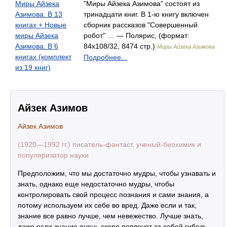
Миры Айзека
"Миры Айзека Азимова" состоят из
Азимова. В 13
тринадцати книг. В 1-ю книгу включен
книгах + Новые
сборник рассказов "Совершенный
миры Айзека
робот" … — Полярис, (формат:
Азимова. В 6
84x108/32, 8474 стр.)
Миры Айзека Азимова
книгах (комплект
Подробнее...
из 19 книг)
Айзек Азимов
Айзек Азимов
(1920—1992 гг.) писатель-фантаст, ученый-биохимик и
популяризатор науки
Предположим, что мы достаточно мудры, чтобы узнавать и
знать, однако еще недостаточно мудры, чтобы
контролировать свой процесс познания и сами знания, а
потому используем их себе во вред. Даже если и так,
знание все равно лучше, чем невежество. Лучше знать,
даже если знание очень скоро повлечет за собой гибель,