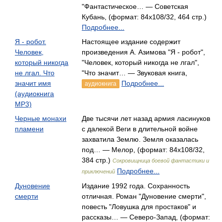
"Фантастическое… — Советская
Кубань, (формат: 84x108/32, 464 стр.)
Подробнее...
Я - робот.
Настоящее издание содержит
Человек,
произведения А. Азимова "Я - робот",
который никогда
"Человек, который никогда не лгал",
не лгал. Что
"Что значит… — Звуковая книга,
значит имя
Подробнее...
аудиокнига
(аудиокнига
MP3)
Черные монахи
Две тысячи лет назад армия ласинуков
пламени
с далекой Веги в длительной войне
захватила Землю. Земля оказалась
под… — Мелор, (формат: 84x108/32,
384 стр.)
Сокровищница боевой фантастики и
Подробнее...
приключений
Дуновение
Издание 1992 года. Сохранность
смерти
отличная. Роман "Дуновение смерти",
повесть "Ловушка для простаков" и
рассказы… — Северо-Запад, (формат: