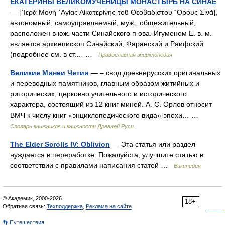
ЕКАТЕРИНЫ ВЕЛИКОМУЧЕНИЦЫ МОНАСТЫРЬ НА СИНАЕ
— [῾Ιερὰ Μονὴ ῾Αγίας Αἰκατερίνης τοῦ Θεοβαδίστου ῎Ορους Σινᾶ],
автономный, самоуправляемый, муж., общежительный,
расположен в юж. части Синайского п ова. Игуменом Е. в. м.
является архиепископ Синайский, Фаранский и Раифский
(подробнее см. в ст.… …
Православная энциклопедия
Великие Минеи Четии
— – свод древнерусских оригинальных
и переводных памятников, главным образом житийных и
риторических, церковно учительного и исторического
характера, состоящий из 12 книг миней. А. С. Орлов относит
ВМЧ к числу книг «энциклопедического вида» эпохи… …
Словарь книжников и книжности Древней Руси
The Elder Scrolls IV: Oblivion
— Эта статья или раздел
нуждается в переработке. Пожалуйста, улучшите статью в
соответствии с правилами написания статей …
Википедия
© Академик, 2000-2026
18+
Обратная связь:
Техподдержка
,
Реклама на сайте
👣 Путешествия