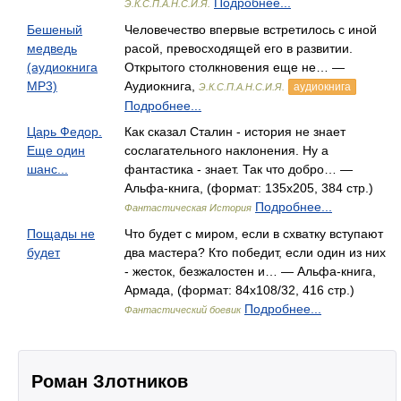
Подробнее...
Э.К.С.П.А.Н.С.И.Я.
Бешеный
Человечество впервые встретилось с иной
медведь
расой, превосходящей его в развитии.
(аудиокнига
Открытого столкновения еще не… —
MP3)
Аудиокнига,
аудиокнига
Э.К.С.П.А.Н.С.И.Я.
Подробнее...
Царь Федор.
Как сказал Сталин - история не знает
Еще один
сослагательного наклонения. Ну а
шанс...
фантастика - знает. Так что добро… —
Альфа-книга, (формат: 135x205, 384 стр.)
Подробнее...
Фантастическая История
Пощады не
Что будет с миром, если в схватку вступают
будет
два мастера? Кто победит, если один из них
- жесток, безжалостен и… — Альфа-книга,
Армада, (формат: 84x108/32, 416 стр.)
Подробнее...
Фантастический боевик
Роман Злотников