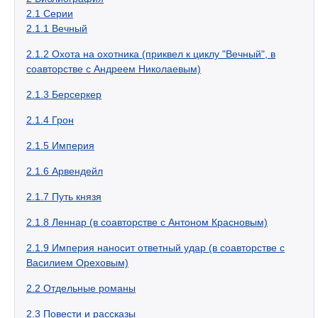
2.1
Серии
2.1.1
Вечный
2.1.2
Охота на охотника (приквел к циклу "Вечный", в
соавторстве с Андреем Николаевым)
2.1.3
Берсеркер
2.1.4
Грон
2.1.5
Империя
2.1.6
Арвендейл
2.1.7
Путь князя
2.1.8
Леннар (в соавторстве с Антоном Красновым)
2.1.9
Империя наносит ответный удар (в соавторстве с
Василием Ореховым)
2.2
Отдельные романы
2.3
Повести и рассказы