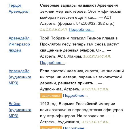
Герцог
Северные варвары называют Арвендейл
Арвендейл
Землей мертвых героев. Этот мифический
майорат известен еще и как… — АСТ,
Астрель, (формат: 84x108/32, 352 стр.)
Подробнее...
Э.К.С.П.А.Н.С.И.Я.
Арвендейл.
Трой Побратим погасил Темное пламя в
Император
Проклятом лесу, теперь там снова растут
людей
священные деревья эльфов. Он… —
Астрель, АСТ, Жанры,
Э.К.С.П.А.Н.С.И.Я.
Подробнее...
Арвендейл
Если простой наемник, сирота, не знающий
(аудиокнига
ни отца, ни матери, парень из захолустной
MP3)
деревни, решается принять… —
Аудиокнига, Астрель,
Э.К.С.П.А.Н.С.И.Я.
Подробнее...
аудиокнига
Война
1913 год. В армии Российской империи
(аудиокнига
почти закончена переподготовка офицеров
MP3)
и унтер-офицеров. На заводах по… —
Астрель, Аудиокнига,
Э.К.С.П.А.Н.С.И.Я.
Подробнее...
аудиокнига