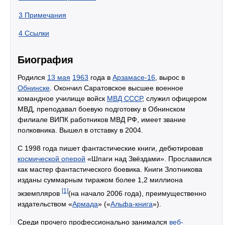
3
Примечания
4
Ссылки
Биография
Родился
13 мая
1963
года в
Арзамасе-16
, вырос в
Обнинске
. Окончил Саратовское высшее военное
командное училище войск
МВД СССР
, служил офицером
МВД, преподавал боевую подготовку в Обнинском
филиале ВИПК работников МВД РФ, имеет звание
полковника. Вышел в отставку в 2004.
С 1998 года пишет фантастические книги, дебютировав
космической оперой
«Шпаги над Звёздами». Прославился
как мастер фантастического боевика. Книги Злотникова
изданы суммарным тиражом более 1,2 миллиона
[1]
экземпляров
(на начало 2006 года), преимущественно
издательством «
Армада
» («
Альфа-книга
»).
Среди прочего профессионально занимался
веб-