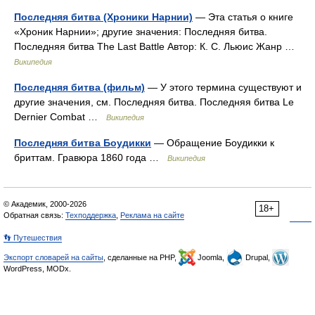
Последняя битва (Хроники Нарнии)
— Эта статья о книге
«Хроник Нарнии»; другие значения: Последняя битва.
Последняя битва The Last Battle Автор: К. С. Льюис Жанр …
Википедия
Последняя битва (фильм)
— У этого термина существуют и
другие значения, см. Последняя битва. Последняя битва Le
Dernier Combat …
Википедия
Последняя битва Боудикки
— Обращение Боудикки к
бриттам. Гравюра 1860 года …
Википедия
© Академик, 2000-2026
18+
Обратная связь:
Техподдержка
,
Реклама на сайте
👣 Путешествия
Экспорт словарей на сайты
, сделанные на PHP,
Joomla,
Drupal,
WordPress, MODx.