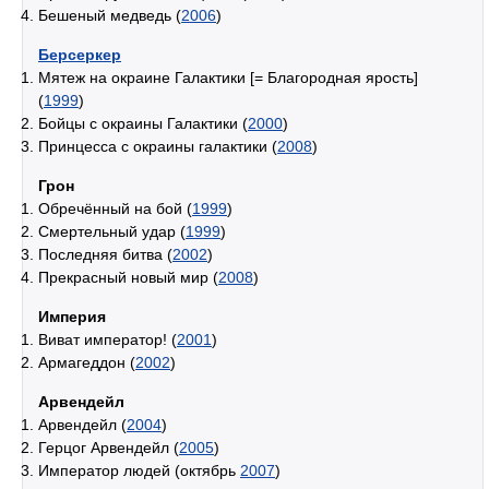
Бешеный медведь (
2006
)
Берсеркер
Мятеж на окраине Галактики [= Благородная ярость]
(
1999
)
Бойцы с окраины Галактики (
2000
)
Принцесса с окраины галактики (
2008
)
Грон
Обречённый на бой (
1999
)
Смертельный удар (
1999
)
Последняя битва (
2002
)
Прекрасный новый мир (
2008
)
Империя
Виват император! (
2001
)
Армагеддон (
2002
)
Арвендейл
Арвендейл (
2004
)
Герцог Арвендейл (
2005
)
Император людей (октябрь
2007
)