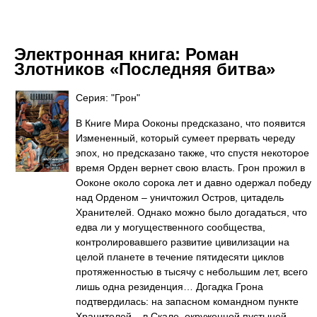
Электронная книга:
Роман
Злотников «Последняя битва»
Серия: "Грон"
В Книге Мира Ооконы предсказано, что появится
Измененный, который сумеет прервать череду
эпох, но предсказано также, что спустя некоторое
время Орден вернет свою власть. Грон прожил в
Ооконе около сорока лет и давно одержал победу
над Орденом – уничтожил Остров, цитадель
Хранителей. Однако можно было догадаться, что
едва ли у могущественного сообщества,
контролировавшего развитие цивилизации на
целой планете в течение пятидесяти циклов
протяженностью в тысячу с небольшим лет, всего
лишь одна резиденция… Догадка Грона
подтвердилась: на запасном командном пункте
Хранителей – в Скале, окруженной пустыней, –