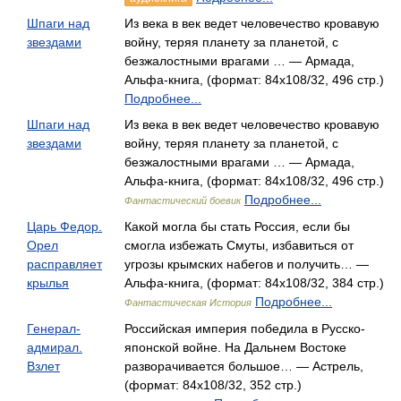
Шпаги над
Из века в век ведет человечество кровавую
звездами
войну, теряя планету за планетой, с
безжалостными врагами … — Армада,
Альфа-книга, (формат: 84x108/32, 496 стр.)
Подробнее...
Шпаги над
Из века в век ведет человечество кровавую
звездами
войну, теряя планету за планетой, с
безжалостными врагами … — Армада,
Альфа-книга, (формат: 84x108/32, 496 стр.)
Подробнее...
Фантастический боевик
Царь Федор.
Какой могла бы стать Россия, если бы
Орел
смогла избежать Смуты, избавиться от
расправляет
угрозы крымских набегов и получить… —
крылья
Альфа-книга, (формат: 84x108/32, 384 стр.)
Подробнее...
Фантастическая История
Генерал-
Российская империя победила в Русско-
адмирал.
японской войне. На Дальнем Востоке
Взлет
разворачивается большое… — Астрель,
(формат: 84x108/32, 352 стр.)