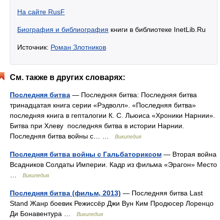
На сайте RusF
Биография и библиография
книги в библиотеке InetLib.Ru
Источник:
Роман Злотников
См. также в других словарях:
Последняя битва
— Последняя битва: Последняя битва
тринадцатая книга серии «Рэдволл». «Последняя битва»
последняя книга в гепталогии К. С. Льюиса «Хроники Нарнии».
Битва при Хлеву последняя битва в истории Нарнии.
Последняя битва войны с… …
Википедия
Последняя битва войны с Гальбаториксом
— Вторая война
Всадников Солдаты Империи. Кадр из фильма «Эрагон» Место
…
Википедия
Последняя битва (фильм, 2013)
— Последняя битва Last
Stand Жанр боевик Режиссёр Джи Вун Ким Продюсер Лоренцо
Ди Бонавентура …
Википедия