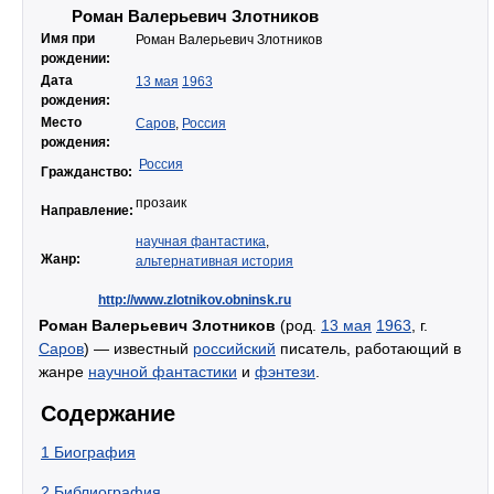
Роман Валерьевич Злотников
Имя при
Роман Валерьевич Злотников
рождении:
Дата
13 мая
1963
рождения:
Место
Саров
,
Россия
рождения:
Россия
Гражданство:
прозаик
Направление:
научная фантастика
,
Жанр:
альтернативная история
http://www.zlotnikov.obninsk.ru
Роман Валерьевич Злотников
(род.
13 мая
1963
, г.
Саров
) — известный
российский
писатель, работающий в
жанре
научной фантастики
и
фэнтези
.
Содержание
1
Биография
2
Библиография