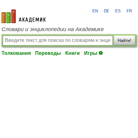
EN
DE
ES
FR
academic.ru
Словари и энциклопедии на Академике
Найти!
Толкования
Переводы
Книги
Игры ⚽