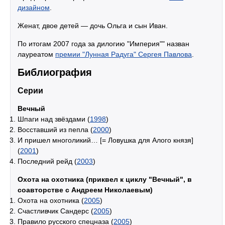
дизайном
.
Женат, двое детей — дочь Ольга и сын Иван.
По итогам 2007 года за дилогию "Империя"" назван
лауреатом
премии "Лунная Радуга" Сергея Павлова
.
Библиография
Серии
Вечный
Шпаги над звёздами (
1998
)
Восставший из пепла (
2000
)
И пришел многоликий… [= Ловушка для Алого князя]
(
2001
)
Последний рейд (
2003
)
Охота на охотника (приквел к циклу "Вечный", в
соавторстве с Андреем Николаевым)
Охота на охотника (
2005
)
Счастливчик Сандерс (
2005
)
Правило русского спецназа (
2005
)