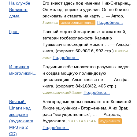
На службе
Его знают здесь под именем Ник-Сигариец.
Великого
Он молод, дерзок и удачлив. Он не боится
дома
рисковать и ставить на карту… — Автор,
Подробнее...
электронная книга
Землянин
Грон
Павший жертвой квартирных стяжателей,
ветеран госбезопасности Казимир
Пушкевич в последний момент… — Альфа-
книга, (формат: 60x90/16, 992 стр.)
В одном
Подробнее...
томе
И пришел
Подчинив себе множество разумных видов
многоликий...
и создав мощную поливидовую
цивилизацию, Алые князья не… — Альфа-
книга, (формат: 84x108/32, 405 стр.)
Подробнее...
Фантастический боевик
Вечный.
Благородные доны называют это Конкистой.
Шпаги над
Лихие ушкуйники - Вторжением. А их Враг,
звездами
раса "могущественных", … — Астрель,
(аудиокнига
Аудиокнига,
аудиокнига
Э.К.С.П.А.Н.С.И.Я.
MP3 на 2
Подробнее...
CD)