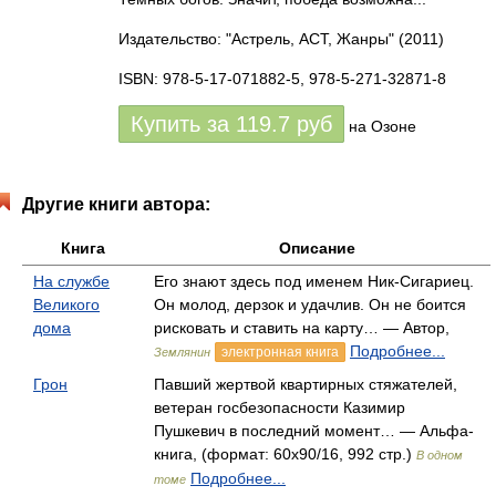
Издательство: "Астрель, АСТ, Жанры"
(2011)
ISBN: 978-5-17-071882-5, 978-5-271-32871-8
Купить за
119.7
руб
на Озоне
Другие книги автора:
Книга
Описание
На службе
Его знают здесь под именем Ник-Сигариец.
Великого
Он молод, дерзок и удачлив. Он не боится
дома
рисковать и ставить на карту… — Автор,
Подробнее...
электронная книга
Землянин
Грон
Павший жертвой квартирных стяжателей,
ветеран госбезопасности Казимир
Пушкевич в последний момент… — Альфа-
книга, (формат: 60x90/16, 992 стр.)
В одном
Подробнее...
томе