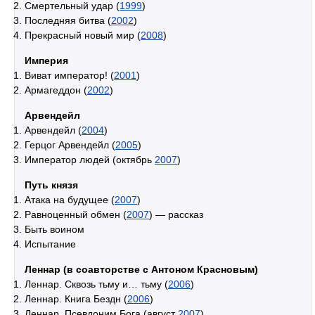
Смертельный удар (
1999
)
Последняя битва (
2002
)
Прекрасный новый мир (
2008
)
Империя
Виват император! (
2001
)
Армагеддон (
2002
)
Арвендейл
Арвендейл (
2004
)
Герцог Арвендейл (
2005
)
Император людей (октябрь
2007
)
Путь князя
Атака на будущее (
2007
)
Равноценный обмен (
2007
) — рассказ
Быть воином
Испытание
Леннар (в соавторстве с Антоном Красновым)
Леннар. Сквозь тьму и… тьму (
2006
)
Леннар. Книга Бездн (
2006
)
Леннар. Псевдоним Бога (август
2007
)