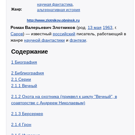
научная фантастика
,
Жанр:
альтернативная история
http://www.zlotnikov.obninsk.ru
Роман Валерьевич Злотников
(род.
13 мая
1963
, г.
Саров
) — известный
российский
писатель, работающий в
жанре
научной фантастики
и
фэнтези
.
Содержание
1
Биография
2
Библиография
2.1
Серии
2.1.1
Вечный
2.1.2
Охота на охотника (приквел к циклу "Вечный", в
соавторстве с Андреем Николаевым)
2.1.3
Берсеркер
2.1.4
Грон