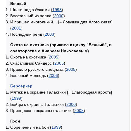
Вечный
Шпаги над звёздами (
1998
)
Восставший из пепла (
2000
)
И пришел многоликий… [= Ловушка для Алого князя]
(
2001
)
Последний рейд (
2003
)
Охота на охотника (приквел к циклу "Вечный", в
соавторстве с Андреем Николаевым)
Охота на охотника (
2005
)
Счастливчик Сандерс (
2005
)
Правило русского спецназа (
2005
)
Бешеный медведь (
2006
)
Берсеркер
Мятеж на окраине Галактики [= Благородная ярость]
(
1999
)
Бойцы с окраины Галактики (
2000
)
Принцесса с окраины галактики (
2008
)
Грон
Обречённый на бой (
1999
)