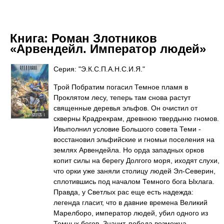
Книга:
Роман Злотников
«Арвендейл. Император людей»
Серия: "Э.К.С.П.А.Н.С.И.Я."
Трой Побратим погасил Темное пламя в
Проклятом лесу, теперь там снова растут
священные деревья эльфов. Он очистил от
скверны Крадрекрам, древнюю твердыню гномов.
Ивыполнил условие Большого совета Теми -
восстановил эльфийские и гномьи поселения на
землях Арвендейла. Но орда западных орков
копит силы на берегу Долгого моря, иходят слухи,
что орки уже заняли столицу людей Эл-Северин,
сплотившись под началом Темного бога Ыхлага.
Правда, у Светлых рас еще есть надежда:
легенда гласит, что в давние времена Великий
Марелборо, император людей, убил одного из
Темных богов. Значит, победа возможна...