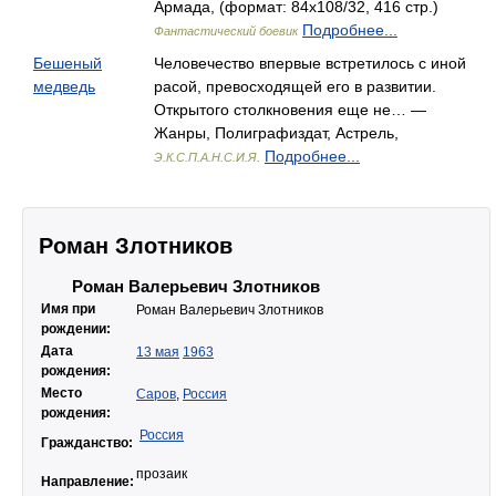
Армада, (формат: 84x108/32, 416 стр.)
Подробнее...
Фантастический боевик
Бешеный
Человечество впервые встретилось с иной
медведь
расой, превосходящей его в развитии.
Открытого столкновения еще не… —
Жанры, Полиграфиздат, Астрель,
Подробнее...
Э.К.С.П.А.Н.С.И.Я.
Роман Злотников
Роман Валерьевич Злотников
Имя при
Роман Валерьевич Злотников
рождении:
Дата
13 мая
1963
рождения:
Место
Саров
,
Россия
рождения:
Россия
Гражданство:
прозаик
Направление: