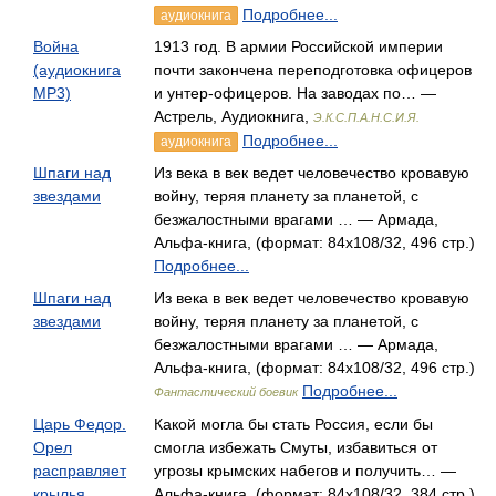
Подробнее...
аудиокнига
Война
1913 год. В армии Российской империи
(аудиокнига
почти закончена переподготовка офицеров
MP3)
и унтер-офицеров. На заводах по… —
Астрель, Аудиокнига,
Э.К.С.П.А.Н.С.И.Я.
Подробнее...
аудиокнига
Шпаги над
Из века в век ведет человечество кровавую
звездами
войну, теряя планету за планетой, с
безжалостными врагами … — Армада,
Альфа-книга, (формат: 84x108/32, 496 стр.)
Подробнее...
Шпаги над
Из века в век ведет человечество кровавую
звездами
войну, теряя планету за планетой, с
безжалостными врагами … — Армада,
Альфа-книга, (формат: 84x108/32, 496 стр.)
Подробнее...
Фантастический боевик
Царь Федор.
Какой могла бы стать Россия, если бы
Орел
смогла избежать Смуты, избавиться от
расправляет
угрозы крымских набегов и получить… —
крылья
Альфа-книга, (формат: 84x108/32, 384 стр.)