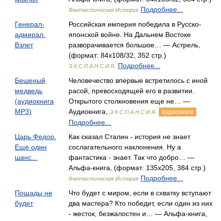
Подробнее...
Фантастическая История
Генерал-
Российская империя победила в Русско-
адмирал.
японской войне. На Дальнем Востоке
Взлет
разворачивается большое… — Астрель,
(формат: 84x108/32, 352 стр.)
Подробнее...
Э.К.С.П.А.Н.С.И.Я.
Бешеный
Человечество впервые встретилось с иной
медведь
расой, превосходящей его в развитии.
(аудиокнига
Открытого столкновения еще не… —
MP3)
Аудиокнига,
аудиокнига
Э.К.С.П.А.Н.С.И.Я.
Подробнее...
Царь Федор.
Как сказал Сталин - история не знает
Еще один
сослагательного наклонения. Ну а
шанс...
фантастика - знает. Так что добро… —
Альфа-книга, (формат: 135x205, 384 стр.)
Подробнее...
Фантастическая История
Пощады не
Что будет с миром, если в схватку вступают
будет
два мастера? Кто победит, если один из них
- жесток, безжалостен и… — Альфа-книга,