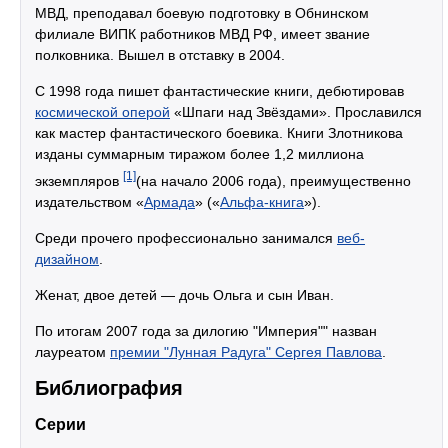
МВД, преподавал боевую подготовку в Обнинском
филиале ВИПК работников МВД РФ, имеет звание
полковника. Вышел в отставку в 2004.
С 1998 года пишет фантастические книги, дебютировав
космической оперой
«Шпаги над Звёздами». Прославился
как мастер фантастического боевика. Книги Злотникова
изданы суммарным тиражом более 1,2 миллиона
[1]
экземпляров
(на начало 2006 года), преимущественно
издательством «
Армада
» («
Альфа-книга
»).
Среди прочего профессионально занимался
веб-
дизайном
.
Женат, двое детей — дочь Ольга и сын Иван.
По итогам 2007 года за дилогию "Империя"" назван
лауреатом
премии "Лунная Радуга" Сергея Павлова
.
Библиография
Серии