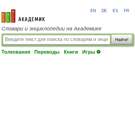
EN
DE
ES
FR
academic.ru
Словари и энциклопедии на Академике
Найти!
Толкования
Переводы
Книги
Игры ⚽