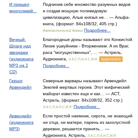
И пришел
Подчинив себе множество разумных видов
многоликий...
и создав мощную поливидовую
цивилизацию, Алые князья не… — Альфа-
книга, (формат: 84x108/32, 405 стр.)
Подробнее...
Фантастический боевик
Вечный.
Благородные доны называют это Конкистой.
Шпаги над
Лихие ушкуйники - Вторжением. А их Враг,
звездами
раса "могущественных", … — Астрель,
(аудиокнига
Аудиокнига,
аудиокнига
Э.К.С.П.А.Н.С.И.Я.
MP3 на 2
Подробнее...
CD)
Герцог
Северные варвары называют Арвендейл
Арвендейл
Землей мертвых героев. Этот мифический
майорат известен еще и как… — АСТ,
Астрель, (формат: 84x108/32, 352 стр.)
Подробнее...
Э.К.С.П.А.Н.С.И.Я.
Арвендейл
Если простой наемник, сирота, не знающий
(аудиокнига
ни отца, ни матери, парень из захолустной
MP3)
деревни, решается принять… —
Аудиокнига, Астрель,
Э.К.С.П.А.Н.С.И.Я.