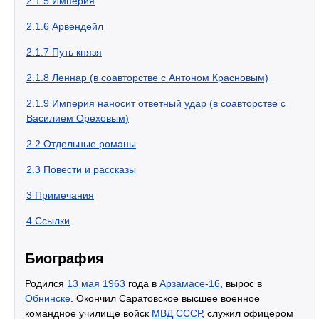
2.1.5
Империя
2.1.6
Арвендейл
2.1.7
Путь князя
2.1.8
Леннар (в соавторстве с Антоном Красновым)
2.1.9
Империя наносит ответный удар (в соавторстве с
Василием Ореховым)
2.2
Отдельные романы
2.3
Повести и рассказы
3
Примечания
4
Ссылки
Биография
Родился
13 мая
1963
года в
Арзамасе-16
, вырос в
Обнинске
. Окончил Саратовское высшее военное
командное училище войск
МВД СССР
, служил офицером