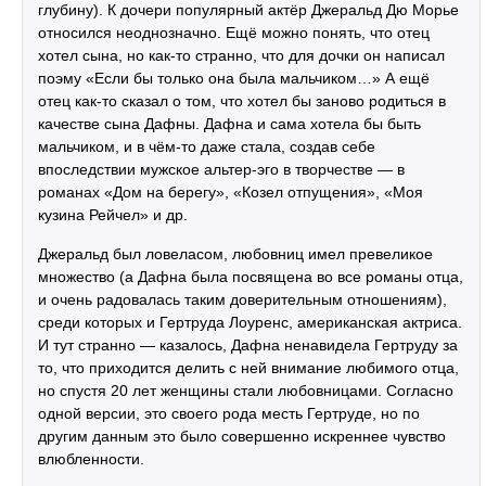
глубину). К дочери популярный актёр Джеральд Дю Морье
относился неоднозначно. Ещё можно понять, что отец
хотел сына, но как-то странно, что для дочки он написал
поэму «Если бы только она была мальчиком…» А ещё
отец как-то сказал о том, что хотел бы заново родиться в
качестве сына Дафны. Дафна и сама хотела бы быть
мальчиком, и в чём-то даже стала, создав себе
впоследствии мужское альтер-эго в творчестве — в
романах «Дом на берегу», «Козел отпущения», «Моя
кузина Рейчел» и др.
Джеральд был ловеласом, любовниц имел превеликое
множество (а Дафна была посвящена во все романы отца,
и очень радовалась таким доверительным отношениям),
среди которых и Гертруда Лоуренс, американская актриса.
И тут странно — казалось, Дафна ненавидела Гертруду за
то, что приходится делить с ней внимание любимого отца,
но спустя 20 лет женщины стали любовницами. Согласно
одной версии, это своего рода месть Гертруде, но по
другим данным это было совершенно искреннее чувство
влюбленности.