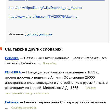
http://en.wikipedia.org/wiki/Daphne_du_Maurier
http://www.afterellen.com/TV/2007/5/daphne
Источник:
Дафна Дюморье
См. также в других словарях:
Ребекка
— Связанные статьи: начинающиеся с «Ребекка» все
статьи с «Ребекка» …
Википедия
РЕБЕККА
— Предводитель уэльских повстанцев в 1839 г.,
против дорожных пошлин в Англии. Объяснение 25000
иностранных слов, вошедших в употребление в русский язык, с
означением их корней. Михельсон А.Д., 1865 …
Словарь
иностранных слов русского языка
Ребекка
— Ревекка; верная жена Словарь русских синонимов
…
Словарь синонимов