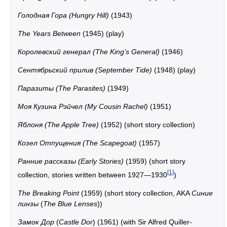
Голодная Гора (Hungry Hill)
(1943)
The Years Between
(1945) (play)
Королевский генерал (The King’s General)
(1946)
Сентябрьский прилив (September Tide)
(1948) (play)
Паразиты (The Parasites)
(1949)
Моя Кузина Рэйчел (My Cousin Rachel)
(1951)
Яблоня (The Apple Tree)
(1952) (short story collection)
Козел Отпущения (The Scapegoat)
(1957)
Ранние рассказы (Early Stories)
(1959) (short story
[1]
collection, stories written between 1927—1930
)
The Breaking Point
(1959) (short story collection, AKA
Синие
линзы
(
The Blue Lenses
))
Замок Дор
(
Castle Dor
) (1961) (with Sir Alfred Quiller-