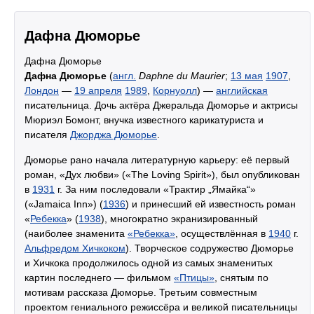
Дафна Дюморье
Дафна Дюморье
Дафна Дюморье
(
англ.
Daphne du Maurier
;
13 мая
1907
,
Лондон
—
19 апреля
1989
,
Корнуолл
) —
английская
писательница. Дочь актёра Джеральда Дюморье и актрисы
Мюриэл Бомонт, внучка известного карикатуриста и
писателя
Джорджа Дюморье
.
Дюморье рано начала литературную карьеру: её первый
роман, «Дух любви» («The Loving Spirit»), был опубликован
в
1931
г. За ним последовали «Трактир „Ямайка“»
(«Jamaica Inn») (
1936
) и принесший ей известность роман
«
Ребекка
» (
1938
), многократно экранизированный
(наиболее знаменита
«Ребекка»
, осуществлённая в
1940
г.
Альфредом Хичкоком
). Творческое содружество Дюморье
и Хичкока продолжилось одной из самых знаменитых
картин последнего — фильмом
«Птицы»
, снятым по
мотивам рассказа Дюморье. Третьим совместным
проектом гениального режиссёра и великой писательницы