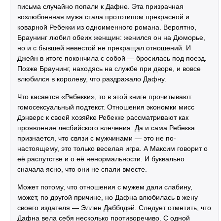
письма случайно попали к Дафне. Эта призрачная
возлюбленная мужа стала прототипом прекрасной и
коварной Ребекки из одноименного романа. Вероятно,
Браунинг любил обеих женщин: женился он на Дюморье,
но и с бывшей невестой не прекращал отношений. И
Джейн в итоге покончила с собой — бросилась под поезд.
Позже Браунинг, находясь на службе при дворе, и вовсе
влюбился в королеву, что раздражало Дафну.
Что касается «Ребекки», то в этой книге прочитывают
гомосексуальный подтекст. Отношения экономки мисс
Дэнверс к своей хозяйке Ребекке рассматривают как
проявление лесбийского влечения. Да и сама Ребекка
признается, что связи с мужчинами — это не по-
настоящему, это только веселая игра. А Максим говорит о
её распутстве и о её ненормальности. И буквально
сначала ясно, что они не спали вместе.
Может потому, что отношения с мужем дали слабину,
может, по другой причине, но Дафна влюбилась в жену
своего издателя — Эллен Дабблдэй. Следует отметить, что
Дафна вела себя несколько противоречиво. С одной