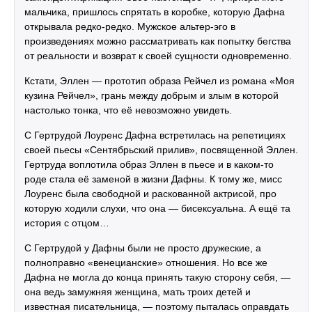
мальчика, пришлось спрятать в коробке, которую Дафна
открывала редко-редко. Мужское альтер-эго в
произведениях можно рассматривать как попытку бегства
от реальности и возврат к своей сущности одновременно.
Кстати, Эллен — прототип образа Рейчел из романа «Моя
кузина Рейчел», грань между добрым и злым в которой
настолько тонка, что её невозможно увидеть.
С Гертрудой Лоуренс Дафна встретилась на репетициях
своей пьесы «Сентябрьский прилив», посвященной Эллен.
Гертруда воплотила образ Эллен в пьесе и в каком-то
роде стала её заменой в жизни Дафны. К тому же, мисс
Лоуренс была свободной и раскованной актрисой, про
которую ходили слухи, что она — бисексуальна. А ещё та
история с отцом…
С Гертрудой у Дафны были не просто дружеские, а
полноправно «венецианские» отношения. Но все же
Дафна не могла до конца принять такую сторону себя, —
она ведь замужняя женщина, мать троих детей и
известная писательница, — поэтому пыталась оправдать