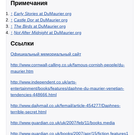
Примечания
↑
Early Stories
at DuMaurier.org
↑
Castle Dor
at DuMaurier.org
↑
The Birds
at DuMaurier.org
↑
Not After Midnight
at DuMaurier.org
Ссылки
Официальный мемориальный сайт
http://www.cornwall-calling.co.uk/famous-cornish-people/du-
maurier.htm
http://www.independent.co.uk/arts-
entertainment/books/features/daphne-du-maurier-venetian-
tendencies-448666.html
http://www.dailymail.co.uk/femail/article-454277/Daphnes-
terrible-secret.html
http://www.guardian.co.uk/uk/2007/feb/11/books.media
http://www.guardian.co.uk/books/2007/apr/15/fiction.features1