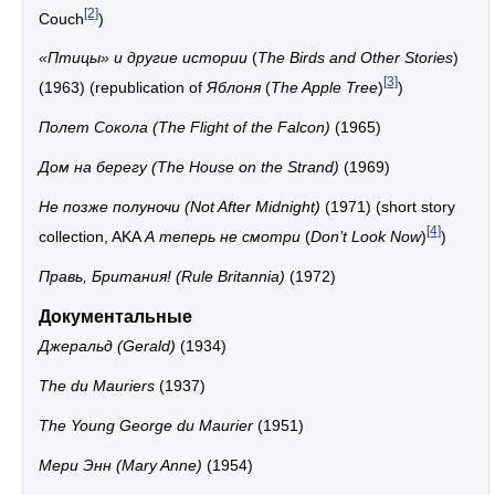
[2]
Couch
)
«Птицы» и другие истории
(
The Birds and Other Stories
)
[3]
(1963) (republication of
Яблоня
(
The Apple Tree
)
)
Полет Сокола (The Flight of the Falcon)
(1965)
Дом на берегу (The House on the Strand)
(1969)
Не позже полуночи (Not After Midnight)
(1971) (short story
[4]
collection, AKA
А теперь не смотри
(
Don’t Look Now
)
)
Правь, Британия! (Rule Britannia)
(1972)
Документальные
Джеральд (Gerald)
(1934)
The du Mauriers
(1937)
The Young George du Maurier
(1951)
Мери Энн (Mary Anne)
(1954)