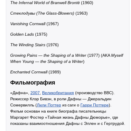
The Infernal World of Branwell Brontë
(1960)
Стеклодувы (The Glass-Blowers)
(1963)
Vanishing Cornwall
(1967)
Golden Lads
(1975)
The Winding Stairs
(1976)
Growing Pains — the Shaping of a Writer
(1977) (AKA
Myself
When Young — the Shaping of a Writer
)
Enchanted Cornwall
(1989)
Фильмография
«Дафна»,
2007
,
Великобритания
(производство BBC).
Режиссер Клэр Бивэн, в роли Дафны — Джеральдин
Сомервилль (
Лили Поттер
из саги о
Гарри Поттере
).
Фильм основан на книге биографа писательницы
Маргарет Фостер «Тайная жизнь Дафны Дюморье», где
показаны взаимоотношения Дафны с Эллен и с Гертрудой.