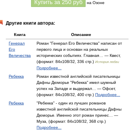
Купить за
250
руб
на Озоне
Другие книги автора:
Книга
Описание
Генерал
Роман "Генерал Его Величества" написан от
Его
первого лица и основан на реальных
Величества
исторических событиях. Главная… — Квест,
(формат: 84x108/32, 336 стр.)
История любви
Подробнее...
Ребекка
Роман известной английской писательницы
Дафны Дюморье "Ребекка" имел шумный
успех на Западе и выдержал… — Офсет,
(формат: 84x108/32, 400 стр.)
Подробнее...
Ребекка
"Ребекка" - один из лучших романов
известной английской писательницы Дафны
Дюморье. Именно этот роман принес… —
Муза, (формат: 84x108/32, 368 стр.)
Подробнее...