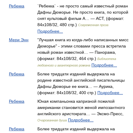
Ребекка
`Ребекка` - не просто самый известный роман
Дафны Дюморье. Не просто книга, по которой
снят культовый фильм А… — АСТ, (формат:
84x108/32, 480 стр.)
Современная проза
Подробнее...
Мери Энн
"Лучшая книга из когда-либо написанных мисс
Дюморье" - этими словами пресса встретила
новый роман известной… — Панорама,
(формат: 84x108/32, 464 стр.)
Библиотека
Подробнее...
любовного и авантюрного романа
Ребекка
Более тридцати изданий выдержала на
родине известной английской писательницы
Дафны Дюморье ее книга… — Аурика,
(формат: 84x108/32, 400 стр.)
Подробнее...
Ребекка
Юная компаньонка капризной пожилой
американки становится женой импозантного
английского аристократа… — Эксмо-Пресс,
Подробнее...
Очарованная душа
Ребекка
Более тридцати изданий выдержала на