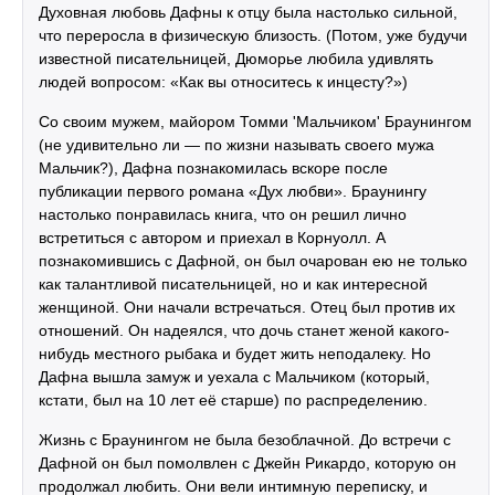
Духовная любовь Дафны к отцу была настолько сильной,
что переросла в физическую близость. (Потом, уже будучи
известной писательницей, Дюморье любила удивлять
людей вопросом: «Как вы относитесь к инцесту?»)
Со своим мужем, майором Томми 'Мальчиком' Браунингом
(не удивительно ли — по жизни называть своего мужа
Мальчик?), Дафна познакомилась вскоре после
публикации первого романа «Дух любви». Браунингу
настолько понравилась книга, что он решил лично
встретиться с автором и приехал в Корнуолл. А
познакомившись с Дафной, он был очарован ею не только
как талантливой писательницей, но и как интересной
женщиной. Они начали встречаться. Отец был против их
отношений. Он надеялся, что дочь станет женой какого-
нибудь местного рыбака и будет жить неподалеку. Но
Дафна вышла замуж и уехала с Мальчиком (который,
кстати, был на 10 лет её старше) по распределению.
Жизнь с Браунингом не была безоблачной. До встречи с
Дафной он был помолвлен с Джейн Рикардо, которую он
продолжал любить. Они вели интимную переписку, и