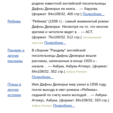
родине известной английской писательницы
Дафны Дюморье ее книга… — Харугва,
(формат: 84x108/32, 400 стр.)
Подробнее...
Ребекка
"Ребекка" (1938 г.) - самый знаменитый роман
Дафны Дюморье. Несмотря на то, что многие
критики и читатели видят в… — АСТ,
(формат: 76x100/32, 512 стр.)
Эксклюзивная
Подробнее...
классика
Рандеву и
В сборник "Рандеву" английской
другие
писательницы Дафны Дюморье вошли
рассказы
рассказы, написанные в конце 1920-х -
начале… — Азбука, Азбука-Аттикус, (формат:
84x108/32, 352 стр.)
Азбука Premium
Подробнее...
Птицы и
Имя Дафны Дюморье мир узнал в 1938 году,
другие
после выхода в свет романа «Ребекка»,
истории
седьмой по счету книги молодой… — Азбука-
Аттикус, Азбука, (формат: 84x108/32, 320 стр.)
Подробнее...
Азбука Premium