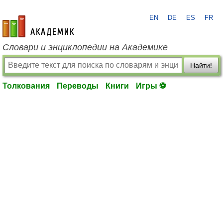
EN
DE
ES
FR
academic.ru
Словари и энциклопедии на Академике
Найти!
Толкования
Переводы
Книги
Игры ⚽