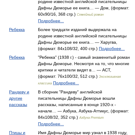
родине известной английской писательницы
Дафны Дюморье ее книга… — Дом, (формат:
60x90/16, 368 стр.)
Семейный роман
Подробнее...
Ребекка
Более тридцати изданий выдержала на
родине известной английской писательницы
Дафны Дюморье ее книга… — Харугва,
(формат: 84x108/32, 400 стр.)
Подробнее...
Ребекка
"Ребекка" (1938 г.) - самый знаменитый роман
Дафны Дюморье. Несмотря на то, что многие
критики и читатели видят в… — АСТ,
(формат: 76x100/32, 512 стр.)
Эксклюзивная
Подробнее...
классика
Рандеву и
В сборник "Рандеву" английской
другие
писательницы Дафны Дюморье вошли
рассказы
рассказы, написанные в конце 1920-х -
начале… — Азбука, Азбука-Аттикус, (формат:
84x108/32, 352 стр.)
Азбука Premium
Подробнее...
Птицы и
Имя Дафны Дюморье мир узнал в 1938 году,