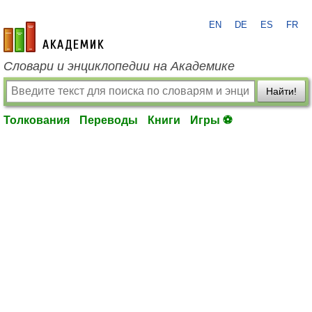
EN
DE
ES
FR
academic.ru
Словари и энциклопедии на Академике
Найти!
Толкования
Переводы
Книги
Игры ⚽