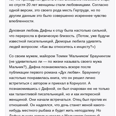
но спустя 20 лет женщины стали любовницами. Согласно
одной версии, это своего рода месть Гертруде, но по
другим данным это было совершенно искреннее чувство
влюбленности.
Духовная любовь Дафны к отцу была настолько сильной,
что переросла в физическую близость. (Потом, уже будучи
известной писательницей, Дюморье любила удивлять
людей вопросом: «Как вы относитесь к инцесту?»)
Со своим мужем, майором Томми 'Мальчиком' Браунингом
(не удивительно ли — по жизни называть своего мужа
Мальчик?), Дафна познакомилась вскоре после
публикации первого романа «Дух любви». Браунингу
настолько понравилась книга, что он решил лично
встретиться с автором и приехал в Корнуолл. А
познакомившись с Дафной, он был очарован ею не только
как талантливой писательницей, но и как интересной
женщиной. Они начали встречаться. Отец был против их
отношений. Он надеялся, что дочь станет женой какого-
нибудь местного рыбака и будет жить неподалеку. Но
Дафна вышла замуж и уехала с Мальчиком (который,