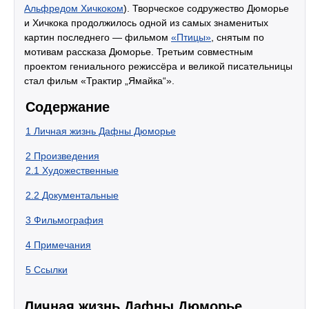
Альфредом Хичкоком
). Творческое содружество Дюморье
и Хичкока продолжилось одной из самых знаменитых
картин последнего — фильмом
«Птицы»
, снятым по
мотивам рассказа Дюморье. Третьим совместным
проектом гениального режиссёра и великой писательницы
стал фильм «Трактир „Ямайка“».
Содержание
1
Личная жизнь Дафны Дюморье
2
Произведения
2.1
Художественные
2.2
Документальные
3
Фильмография
4
Примечания
5
Ссылки
Личная жизнь Дафны Дюморье