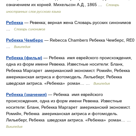
означением их корней. Михельсон А.Д., 1865 …
Словарь
иностранных слов русского языка
Ребекка
— Ревекка; верная жена Словарь русских синонимов
…
Словарь синонимов
Ребекка Чемберс
— Rebecca Chambers Ребекка Чемберс, RE0
…
Википедия
Ребекка (фильм)
— Ребекка имя еврейского происхождения,
одна из форм имени Ревекка. Известные носители: Бланк,
Ребекка Маргарет американский экономист. Ромийн, Ребекка
американская актриса и фотомодель. Лильеберг, Ребекка
шведская актриса. «Ребекка» роман… …
Википедия
Ребекка (значения)
— Ребекка имя еврейского
происхождения, одна из форм имени Ревекка. Известные
носители: Бланк, Ребекка Маргарет американский экономист.
Ромийн, Ребекка американская актриса и фотомодель.
Лильеберг, Ребекка шведская актриса. «Ребекка» роман… …
Википедия