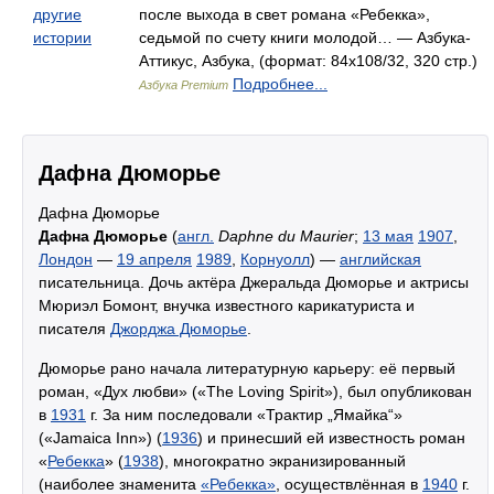
другие
после выхода в свет романа «Ребекка»,
истории
седьмой по счету книги молодой… — Азбука-
Аттикус, Азбука, (формат: 84x108/32, 320 стр.)
Подробнее...
Азбука Premium
Дафна Дюморье
Дафна Дюморье
Дафна Дюморье
(
англ.
Daphne du Maurier
;
13 мая
1907
,
Лондон
—
19 апреля
1989
,
Корнуолл
) —
английская
писательница. Дочь актёра Джеральда Дюморье и актрисы
Мюриэл Бомонт, внучка известного карикатуриста и
писателя
Джорджа Дюморье
.
Дюморье рано начала литературную карьеру: её первый
роман, «Дух любви» («The Loving Spirit»), был опубликован
в
1931
г. За ним последовали «Трактир „Ямайка“»
(«Jamaica Inn») (
1936
) и принесший ей известность роман
«
Ребекка
» (
1938
), многократно экранизированный
(наиболее знаменита
«Ребекка»
, осуществлённая в
1940
г.