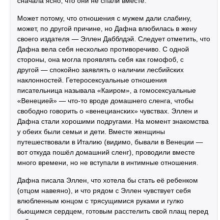
сначала ясно, что они не спали вместе.
Может потому, что отношения с мужем дали слабину,
может, по другой причине, но Дафна влюбилась в жену
своего издателя — Эллен Дабблдэй. Следует отметить, что
Дафна вела себя несколько противоречиво. С одной
стороны, она могла проявлять себя как гомофоб, с
другой — спокойно заявлять о наличии лесбийских
наклонностей. Гетеросексуальные отношения
писательница называла «Каиром», а гомосексуальные
«Венецией» — что-то вроде домашнего сленга, чтобы
свободно говорить о «венецианских» чувствах. Эллен и
Дафна стали хорошими подругами. На момент знакомства
у обеих были семьи и дети. Вместе женщины
путешествовали в Италию (видимо, бывали в Венеции —
вот откуда пошёл домашний сленг), проводили вместе
много времени, но не вступали в интимные отношения.
Дафна писала Эллен, что хотела бы стать её ребенком
(отцом навеяно), и что рядом с Эллен чувствует себя
влюбленным юнцом с трясущимися руками и гулко
бьющимся сердцем, готовым расстелить свой плащ перед