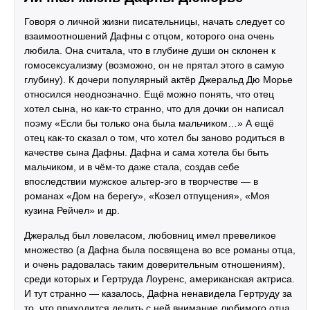
Говоря о личной жизни писательницы, начать следует со
взаимоотношений Дафны с отцом, которого она очень
любила. Она считала, что в глубине души он склонен к
гомосексуализму (возможно, он не прятал этого в самую
глубину). К дочери популярный актёр Джеральд Дю Морье
относился неоднозначно. Ещё можно понять, что отец
хотел сына, но как-то странно, что для дочки он написал
поэму «Если бы только она была мальчиком…» А ещё
отец как-то сказал о том, что хотел бы заново родиться в
качестве сына Дафны. Дафна и сама хотела бы быть
мальчиком, и в чём-то даже стала, создав себе
впоследствии мужское альтер-эго в творчестве — в
романах «Дом на берегу», «Козел отпущения», «Моя
кузина Рейчел» и др.
Джеральд был ловеласом, любовниц имел превеликое
множество (а Дафна была посвящена во все романы отца,
и очень радовалась таким доверительным отношениям),
среди которых и Гертруда Лоуренс, американская актриса.
И тут странно — казалось, Дафна ненавидела Гертруду за
то, что приходится делить с ней внимание любимого отца,