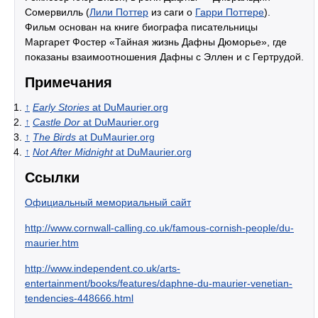
Сомервилль (
Лили Поттер
из саги о
Гарри Поттере
).
Фильм основан на книге биографа писательницы
Маргарет Фостер «Тайная жизнь Дафны Дюморье», где
показаны взаимоотношения Дафны с Эллен и с Гертрудой.
Примечания
↑
Early Stories
at DuMaurier.org
↑
Castle Dor
at DuMaurier.org
↑
The Birds
at DuMaurier.org
↑
Not After Midnight
at DuMaurier.org
Ссылки
Официальный мемориальный сайт
http://www.cornwall-calling.co.uk/famous-cornish-people/du-
maurier.htm
http://www.independent.co.uk/arts-
entertainment/books/features/daphne-du-maurier-venetian-
tendencies-448666.html