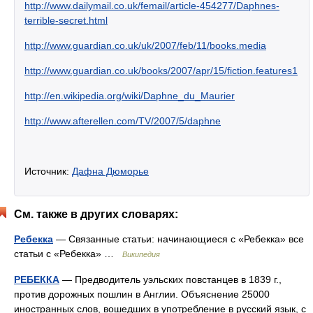
http://www.dailymail.co.uk/femail/article-454277/Daphnes-
terrible-secret.html
http://www.guardian.co.uk/uk/2007/feb/11/books.media
http://www.guardian.co.uk/books/2007/apr/15/fiction.features1
http://en.wikipedia.org/wiki/Daphne_du_Maurier
http://www.afterellen.com/TV/2007/5/daphne
Источник:
Дафна Дюморье
См. также в других словарях:
Ребекка
— Связанные статьи: начинающиеся с «Ребекка» все
статьи с «Ребекка» …
Википедия
РЕБЕККА
— Предводитель уэльских повстанцев в 1839 г.,
против дорожных пошлин в Англии. Объяснение 25000
иностранных слов, вошедших в употребление в русский язык, с