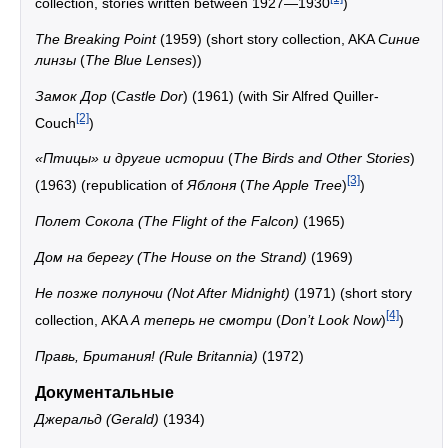
collection, stories written between 1927—1930
)
The Breaking Point
(1959) (short story collection, AKA
Синие
линзы
(
The Blue Lenses
))
Замок Дор
(
Castle Dor
) (1961) (with Sir Alfred Quiller-
[2]
Couch
)
«Птицы» и другие истории
(
The Birds and Other Stories
)
[3]
(1963) (republication of
Яблоня
(
The Apple Tree
)
)
Полет Сокола (The Flight of the Falcon)
(1965)
Дом на берегу (The House on the Strand)
(1969)
Не позже полуночи (Not After Midnight)
(1971) (short story
[4]
collection, AKA
А теперь не смотри
(
Don’t Look Now
)
)
Правь, Британия! (Rule Britannia)
(1972)
Документальные
Джеральд (Gerald)
(1934)