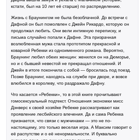
кстати, был на 10 лет её старше) по распределению.
Жизнь с Браунингом не была безоблачной. До встречи с
Дафной он был помолвлен с Джейн Рикардо, которую он
продолжал любить. Они вели интимную переписку, и
письма случайно попали к Дафне. Эта призрачная
возлюбленная мужа стала прототипом прекрасной и
коварной Ребекки из одноименного романа. Вероятно,
Браунинг любил обеих женщин: женился он на Дюморье,
но и с бывшей невестой не прекращал отношений. И
Джейн в итоге покончила с собой — бросилась под поезд.
Позже Браунинг, находясь на службе при дворе, и вовсе
влюбился в королеву, что раздражало Дафну.
Что касается «Ребекки», то в этой книге прочитывают
гомосексуальный подтекст. Отношения экономки мисс
Дэнверс к своей хозяйке Ребекке рассматривают как
проявление лесбийского влечения. Да и сама Ребекка
признается, что связи с мужчинами — это не по-
настоящему, это только веселая игра. А Максим говорит о
её распутстве и о её ненормальности. И буквально