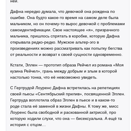
ней.
Дафна нередко думала, что девочкой она рождена по
ошибке. Она будто какое-то время на самом деле была
мальчиком, но он почему-то вырос девочкой с проблемами
самоидентификации. Свое настоящее «я», призрачного
мальчика, пришлось спрятать в коробке, которую Дафна
открывала редко-редко. Мужское альтер-эго в
произведениях можно рассматривать как попытку бегства
от реальности и возврат к своей сущности одновременно.
Кстати, Эллен — прототип образа Рейчел из романа «Моя
кузина Рейчел», грань между добрым и злым в которой
настолько тонка, что её невозможно увидеть.
С Гертрудой Лоуренс Дафна встретилась на репетициях
своей пьесы «Сентябрьский прилив», посвященной Эллен.
Гертруда воплотила образ Эллен в пьесе и в каком-то
роде стала её заменой в жизни Дафны. К тому же, мисс
Лоуренс была свободной и раскованной актрисой, про
которую ходили слухи, что она — бисексуальна. А ещё та
история с отцом…