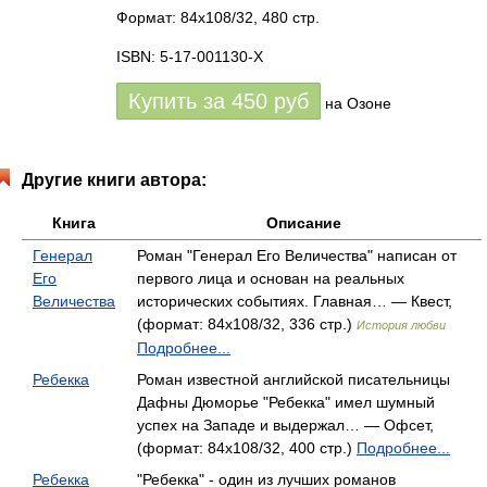
Формат: 84x108/32, 480 стр.
ISBN: 5-17-001130-X
Купить за
450
руб
на Озоне
Другие книги автора:
Книга
Описание
Генерал
Роман "Генерал Его Величества" написан от
Его
первого лица и основан на реальных
Величества
исторических событиях. Главная… — Квест,
(формат: 84x108/32, 336 стр.)
История любви
Подробнее...
Ребекка
Роман известной английской писательницы
Дафны Дюморье "Ребекка" имел шумный
успех на Западе и выдержал… — Офсет,
(формат: 84x108/32, 400 стр.)
Подробнее...
Ребекка
"Ребекка" - один из лучших романов