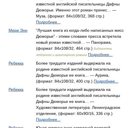
известной английской писательницы Дафны
Дюморье. Именно этот роман принес… —
Муза, (формат: 84x108/32, 368 стр.)
Подробнее...
Мери Энн
"Лучшая книга из когда-либо написанных мисс
Дюморье" - этими словами пресса встретила
новый роман известной… — Панорама,
(формат: 84x108/32, 464 стр.)
Библиотека
Подробнее...
любовного и авантюрного романа
Ребекка
Более тридцати изданий выдержала на
родине известной английской писательницы
Дафны Дюморье ее книга… — Аурика,
(формат: 84x108/32, 400 стр.)
Подробнее...
Ребекка
Более тридцати изданий выдержала на
родине известной английской писательницы
Дафны Дюморье ее книга… —
Художественная литература. Ленинградское
отделение, (формат: 60x90/16, 336 стр.)
Подробнее...
Ребекка
Юная компаньонка капризной пожилой