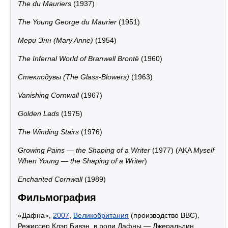
The du Mauriers
(1937)
The Young George du Maurier
(1951)
Мери Энн (Mary Anne)
(1954)
The Infernal World of Branwell Brontë
(1960)
Стеклодувы (The Glass-Blowers)
(1963)
Vanishing Cornwall
(1967)
Golden Lads
(1975)
The Winding Stairs
(1976)
Growing Pains — the Shaping of a Writer
(1977) (AKA
Myself
When Young — the Shaping of a Writer
)
Enchanted Cornwall
(1989)
Фильмография
«Дафна»,
2007
,
Великобритания
(производство BBC).
Режиссер Клэр Бивэн, в роли Дафны — Джеральдин