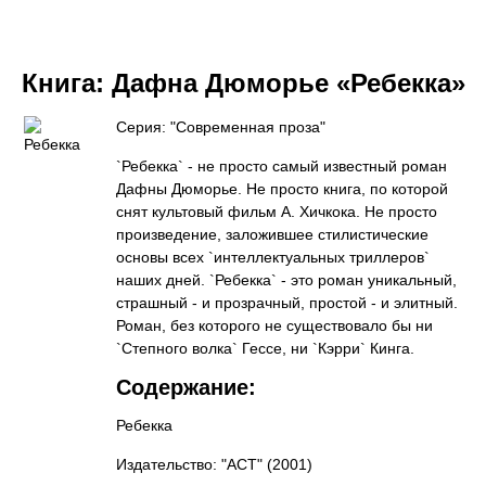
Книга:
Дафна Дюморье «Ребекка»
Серия: "Современная проза"
`Ребекка` - не просто самый известный роман
Дафны Дюморье. Не просто книга, по которой
снят культовый фильм А. Хичкока. Не просто
произведение, заложившее стилистические
основы всех `интеллектуальных триллеров`
наших дней. `Ребекка` - это роман уникальный,
страшный - и прозрачный, простой - и элитный.
Роман, без которого не существовало бы ни
`Степного волка` Гессе, ни `Кэрри` Кинга.
Содержание:
Ребекка
Издательство: "АСТ"
(2001)