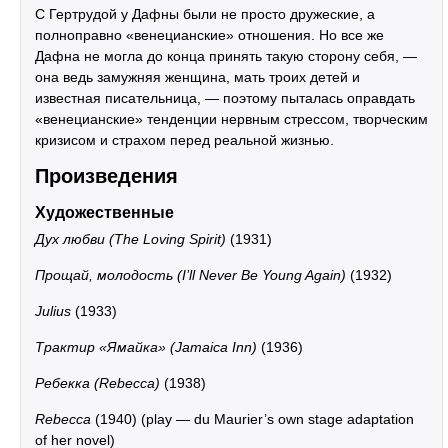
С Гертрудой у Дафны были не просто дружеские, а
полноправно «венецианские» отношения. Но все же
Дафна не могла до конца принять такую сторону себя, —
она ведь замужняя женщина, мать троих детей и
известная писательница, — поэтому пыталась оправдать
«венецианские» тенденции нервным стрессом, творческим
кризисом и страхом перед реальной жизнью.
Произведения
Художественные
Дух любви (The Loving Spirit)
(1931)
Прощай, молодость (I’ll Never Be Young Again)
(1932)
Julius
(1933)
Трактир «Ямайка» (Jamaica Inn)
(1936)
Ребекка (Rebecca)
(1938)
Rebecca
(1940) (play — du Maurier’s own stage adaptation
of her novel)