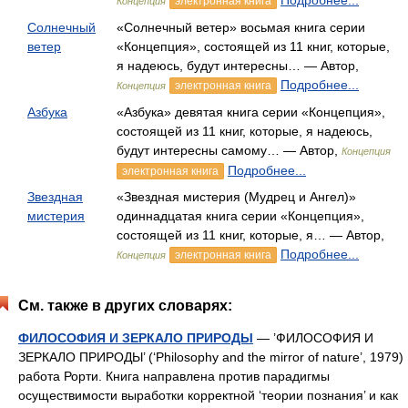
Подробнее...
электронная книга
Концепция
Солнечный
«Солнечный ветер» восьмая книга серии
ветер
«Концепция», состоящей из 11 книг, которые,
я надеюсь, будут интересны… — Автор,
Подробнее...
электронная книга
Концепция
Азбука
«Азбука» девятая книга серии «Концепция»,
состоящей из 11 книг, которые, я надеюсь,
будут интересны самому… — Автор,
Концепция
Подробнее...
электронная книга
Звездная
«Звездная мистерия (Мудрец и Ангел)»
мистерия
одиннадцатая книга серии «Концепция»,
состоящей из 11 книг, которые, я… — Автор,
Подробнее...
электронная книга
Концепция
См. также в других словарях:
ФИЛОСОФИЯ И ЗЕРКАЛО ПРИРОДЫ
— ’ФИЛОСОФИЯ И
ЗЕРКАЛО ПРИРОДЫ’ (‘Philosophy and the mirror of nature’, 1979)
работа Рорти. Книга направлена против парадигмы
осуществимости выработки корректной ‘теории познания’ и как