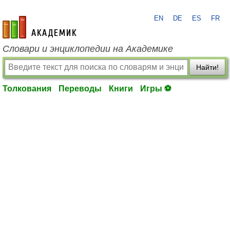
EN
DE
ES
FR
academic.ru
Словари и энциклопедии на Академике
Найти!
Толкования
Переводы
Книги
Игры ⚽