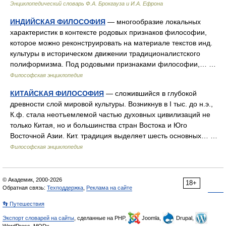
Энциклопедический словарь Ф.А. Брокгауза и И.А. Ефрона
ИНДИЙСКАЯ ФИЛОСОФИЯ
— многообразие локальных
характеристик в контексте родовых признаков философии,
которое можно реконструировать на материале текстов инд.
культуры в историческом движении традиционалистского
полиформизма. Под родовыми признаками философии,… …
Философская энциклопедия
КИТАЙСКАЯ ФИЛОСОФИЯ
— сложившийся в глубокой
древности слой мировой культуры. Возникнув в I тыс. до н.э.,
К.ф. стала неотъемлемой частью духовных цивилизаций не
только Китая, но и большинства стран Востока и Юго
Восточной Азии. Кит. традиция выделяет шесть основных… …
Философская энциклопедия
© Академик, 2000-2026
18+
Обратная связь:
Техподдержка
,
Реклама на сайте
👣 Путешествия
Экспорт словарей на сайты
, сделанные на PHP,
Joomla,
Drupal,