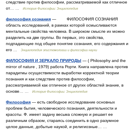
следствие против философии, рассматриваемой как отличное
от… …
История Философии: Энциклопедия
философия сознания
— ФИЛОСОФИЯ СОЗНАНИЯ
область исследований, в рамках которой осмысливаются
ментальные свойства человека. В широком смысле их можно
разделить на две группы. Во первых, это свойства,
подпадающие под общее понятие сознания, его содержания и
его …
Энциклопедия эпистемологии и философии науки
ФИЛОСОФИЯ И ЗЕРКАЛО ПРИРОДЫ
— ( Philosophy and the
mirror of nature , 1979) работа Рорти. Книга направлена против
парадигмы осуществимости выработки корректной теории
познания и как следствие против философии,
рассматриваемой как отличное от других областей знание, в
основе… …
История Философии: Энциклопедия
Философия
— есть свободное исследование основных
проблем бытия, человеческого познания, деятельности и
красоты. Ф. имеет задачу весьма сложную и решает ее
различным образом, стараясь соединить в одно разумное
целое данные, добытые наукой, и религиозные… …