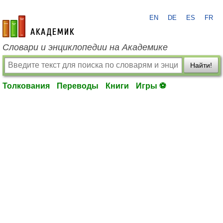
EN
DE
ES
FR
academic.ru
Словари и энциклопедии на Академике
Найти!
Толкования
Переводы
Книги
Игры ⚽