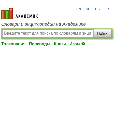
EN
DE
ES
FR
academic.ru
Словари и энциклопедии на Академике
Найти!
Толкования
Переводы
Книги
Игры ⚽