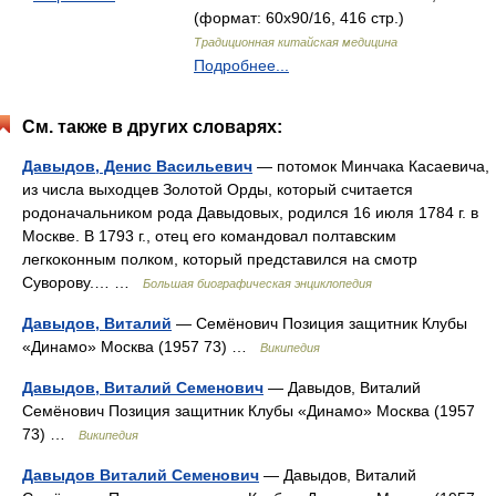
(формат: 60x90/16, 416 стр.)
Традиционная китайская медицина
Подробнее...
См. также в других словарях:
Давыдов, Денис Васильевич
— потомок Минчака Касаевича,
из числа выходцев Золотой Орды, который считается
родоначальником рода Давыдовых, родился 16 июля 1784 г. в
Москве. В 1793 г., отец его командовал полтавским
легкоконным полком, который представился на смотр
Суворову.… …
Большая биографическая энциклопедия
Давыдов, Виталий
— Семёнович Позиция защитник Клубы
«Динамо» Москва (1957 73) …
Википедия
Давыдов, Виталий Семенович
— Давыдов, Виталий
Семёнович Позиция защитник Клубы «Динамо» Москва (1957
73) …
Википедия
Давыдов Виталий Семенович
— Давыдов, Виталий