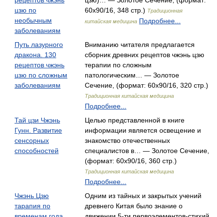
рецептов чжэнь
цзю)… — Золотое Сечение, (формат:
цзю по
60x90/16, 348 стр.)
Традиционная
необычным
Подробнее...
китайская медицина
заболеваниям
Путь лазурного
Вниманию читателя предлагается
дракона. 130
сборник древних рецептов чжэнь цзю
рецептов чжэнь
терапии по сложным
цзю по сложным
патологическим… — Золотое
заболеваниям
Сечение, (формат: 60x90/16, 320 стр.)
Традиционная китайская медицина
Подробнее...
Тай цзи Чжэнь
Целью представленной в книге
Гунн. Развитие
информации является освещение и
сенсорных
знакомство отечественных
способностей
специалистов в… — Золотое Сечение,
(формат: 60x90/16, 360 стр.)
Традиционная китайская медицина
Подробнее...
Чжэнь Цзю
Одним из тайных и закрытых учений
тарапия по
древнего Китая было знание о
временам года
движении 5-ти первоэлементов-стихий