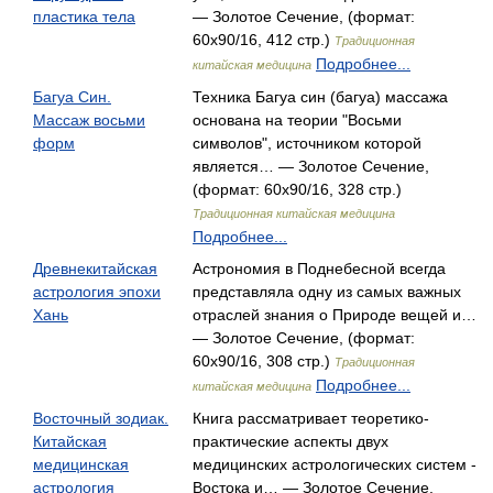
пластика тела
— Золотое Сечение, (формат:
60x90/16, 412 стр.)
Традиционная
Подробнее...
китайская медицина
Багуа Син.
Техника Багуа син (багуа) массажа
Массаж восьми
основана на теории "Восьми
форм
символов", источником которой
является… — Золотое Сечение,
(формат: 60x90/16, 328 стр.)
Традиционная китайская медицина
Подробнее...
Древнекитайская
Астрономия в Поднебесной всегда
астрология эпохи
представляла одну из самых важных
Хань
отраслей знания о Природе вещей и…
— Золотое Сечение, (формат:
60x90/16, 308 стр.)
Традиционная
Подробнее...
китайская медицина
Восточный зодиак.
Книга рассматривает теоретико-
Китайская
практические аспекты двух
медицинская
медицинских астрологических систем -
астрология
Востока и… — Золотое Сечение,