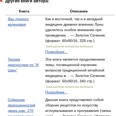
Другие книги автора:
Книга
Описание
Дао лунного
Как в восточной, так и в западной
календаря
медицине древних влиянию Луны
уделялось особое внимание при
проведении… — Золотое Сечение,
(формат: 60x90/16, 328 стр.)
Традиционная китайская медицина
Подробнее...
Теория
Эта книга является продолжением
диагностики по "И
темы, посвященной изучению
Цзин"
вопросов традиционной китайской
медицины в… — Золотое Сечение,
(формат: 60x90/16, 340 стр.)
Традиционная китайская медицина
Подробнее...
Собрание
Данная книга представляет собой
драгоценностей
сборник рецептов по искусству
чжэнь цзю. 170
иглоукалывания и прогревания (чжэнь