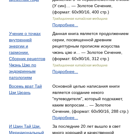
(У син)… — Золотое Сечение,
(формат: 60x90/16, 400 стр.)
Традиционная китайская медицина
Подробнее...
Учение о точках
Данная книга является продолжением
внутренней
серии, посвященной древним
энергии и
рецептурным прописям искусства
гармонии.
чжэнь цзю и… — Золотое Сечение,
Сборник рецептов
(формат: 60x90/16, 312 стр.)
Чжэнь Цзю по
Традиционная китайская медицина
эндокринным
Подробнее...
патологиям
Восемь врат Тай
Основной целью написания книги
Цзи Цюань
является создание некого
"путеводителя", который подскажет,
каким вопросам… — Золотое
Сечение, (формат: 60x90/16, 288 стр.)
Подробнее...
И Цзин Тай Цзи.
За последние 20 лет вышло в свет
Меридиональный
много хорошей и качественной