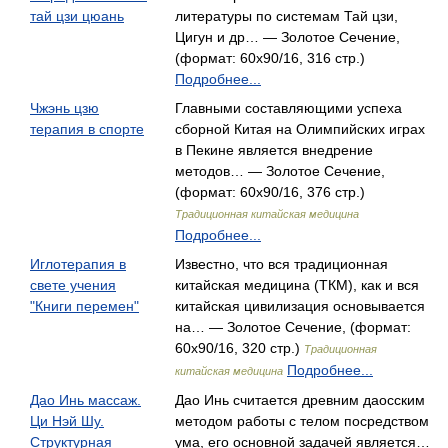
тай цзи цюань
литературы по системам Тай цзи,
Цигун и др… — Золотое Сечение,
(формат: 60x90/16, 316 стр.)
Подробнее...
Чжэнь цзю
Главными составляющими успеха
терапия в спорте
сборной Китая на Олимпийских играх
в Пекине является внедрение
методов… — Золотое Сечение,
(формат: 60x90/16, 376 стр.)
Традиционная китайская медицина
Подробнее...
Иглотерапия в
Известно, что вся традиционная
свете учения
китайская медицина (ТКМ), как и вся
"Книги перемен"
китайская цивилизация основывается
на… — Золотое Сечение, (формат:
60x90/16, 320 стр.)
Традиционная
Подробнее...
китайская медицина
Дао Инь массаж.
Дао Инь считается древним даосским
Ци Нэй Шу.
методом работы с телом посредством
Структурная
ума, его основной задачей является…