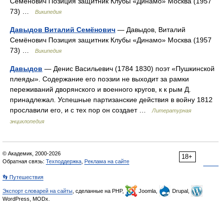
Семёнович Позиция защитник Клубы «Динамо» Москва (1957
73) …
Википедия
Давыдов Виталий Семёнович
— Давыдов, Виталий
Семёнович Позиция защитник Клубы «Динамо» Москва (1957
73) …
Википедия
Давыдов
— Денис Васильевич (1784 1830) поэт «Пушкинской
плеяды». Содержание его поэзии не выходит за рамки
переживаний дворянского и военного кругов, к к рым Д.
принадлежал. Успешные партизанские действия в войну 1812
прославили его, и с тех пор он создает …
Литературная
энциклопедия
© Академик, 2000-2026
18+
Обратная связь:
Техподдержка
,
Реклама на сайте
👣 Путешествия
Экспорт словарей на сайты
, сделанные на PHP,
Joomla,
Drupal,
WordPress, MODx.