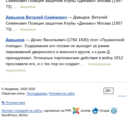
Семёнович Позиция защитник Клубы «Динамо» Москва (1957
73) …
Википедия
Давыдов Виталий Семёнович
— Давыдов, Виталий
Семёнович Позиция защитник Клубы «Динамо» Москва (1957
73) …
Википедия
Давыдов
— Денис Васильевич (1784 1830) поэт «Пушкинской
плеяды». Содержание его поэзии не выходит за рамки
переживаний дворянского и военного кругов, к к рым Д.
принадлежал. Успешные партизанские действия в войну 1812
прославили его, и с тех пор он создает …
Литературная
энциклопедия
© Академик, 2000-2026
18+
Обратная связь:
Техподдержка
,
Реклама на сайте
👣 Путешествия
Экспорт словарей на сайты
, сделанные на PHP,
Joomla,
Drupal,
WordPress, MODx.