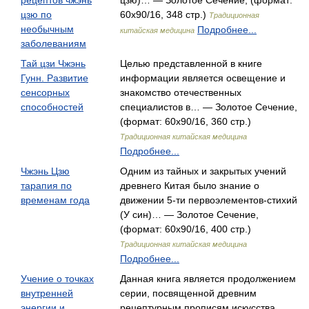
рецептов чжэнь
цзю)… — Золотое Сечение, (формат:
цзю по
60x90/16, 348 стр.)
Традиционная
необычным
Подробнее...
китайская медицина
заболеваниям
Тай цзи Чжэнь
Целью представленной в книге
Гунн. Развитие
информации является освещение и
сенсорных
знакомство отечественных
способностей
специалистов в… — Золотое Сечение,
(формат: 60x90/16, 360 стр.)
Традиционная китайская медицина
Подробнее...
Чжэнь Цзю
Одним из тайных и закрытых учений
тарапия по
древнего Китая было знание о
временам года
движении 5-ти первоэлементов-стихий
(У син)… — Золотое Сечение,
(формат: 60x90/16, 400 стр.)
Традиционная китайская медицина
Подробнее...
Учение о точках
Данная книга является продолжением
внутренней
серии, посвященной древним
энергии и
рецептурным прописям искусства