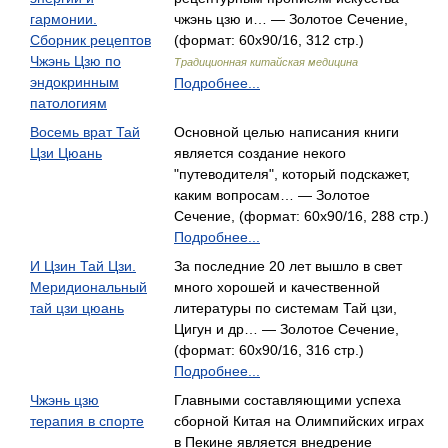
гармонии.
чжэнь цзю и… — Золотое Сечение,
Сборник рецептов
(формат: 60x90/16, 312 стр.)
Чжэнь Цзю по
Традиционная китайская медицина
эндокринным
Подробнее...
патологиям
Восемь врат Тай
Основной целью написания книги
Цзи Цюань
является создание некого
"путеводителя", который подскажет,
каким вопросам… — Золотое
Сечение, (формат: 60x90/16, 288 стр.)
Подробнее...
И Цзин Тай Цзи.
За последние 20 лет вышло в свет
Меридиональный
много хорошей и качественной
тай цзи цюань
литературы по системам Тай цзи,
Цигун и др… — Золотое Сечение,
(формат: 60x90/16, 316 стр.)
Подробнее...
Чжэнь цзю
Главными составляющими успеха
терапия в спорте
сборной Китая на Олимпийских играх
в Пекине является внедрение