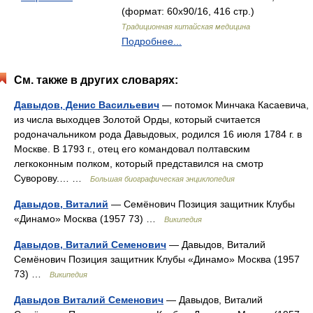
(формат: 60x90/16, 416 стр.)
Традиционная китайская медицина
Подробнее...
См. также в других словарях:
Давыдов, Денис Васильевич
— потомок Минчака Касаевича,
из числа выходцев Золотой Орды, который считается
родоначальником рода Давыдовых, родился 16 июля 1784 г. в
Москве. В 1793 г., отец его командовал полтавским
легкоконным полком, который представился на смотр
Суворову.… …
Большая биографическая энциклопедия
Давыдов, Виталий
— Семёнович Позиция защитник Клубы
«Динамо» Москва (1957 73) …
Википедия
Давыдов, Виталий Семенович
— Давыдов, Виталий
Семёнович Позиция защитник Клубы «Динамо» Москва (1957
73) …
Википедия
Давыдов Виталий Семенович
— Давыдов, Виталий