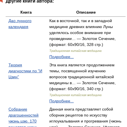
Другие книги автора:
Книга
Описание
Дао лунного
Как в восточной, так и в западной
календаря
медицине древних влиянию Луны
уделялось особое внимание при
проведении… — Золотое Сечение,
(формат: 60x90/16, 328 стр.)
Традиционная китайская медицина
Подробнее...
Теория
Эта книга является продолжением
диагностики по "И
темы, посвященной изучению
Цзин"
вопросов традиционной китайской
медицины в… — Золотое Сечение,
(формат: 60x90/16, 340 стр.)
Традиционная китайская медицина
Подробнее...
Собрание
Данная книга представляет собой
драгоценностей
сборник рецептов по искусству
чжэнь цзю. 170
иглоукалывания и прогревания (чжэнь