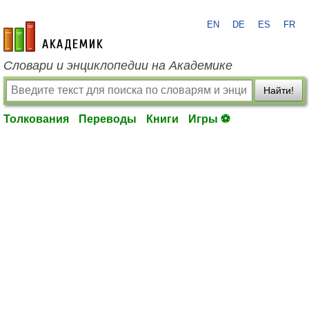
EN
DE
ES
FR
academic.ru
Словари и энциклопедии на Академике
Найти!
Толкования
Переводы
Книги
Игры ⚽