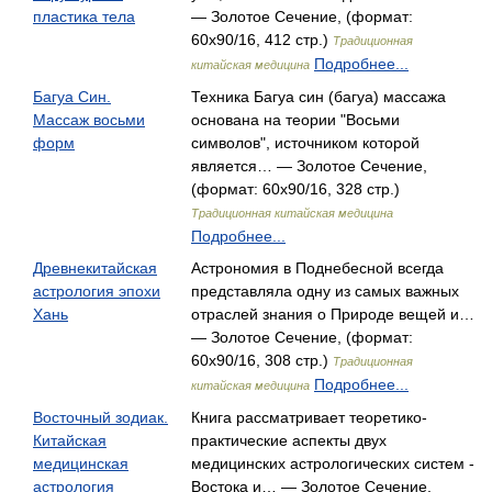
пластика тела
— Золотое Сечение, (формат:
60x90/16, 412 стр.)
Традиционная
Подробнее...
китайская медицина
Багуа Син.
Техника Багуа син (багуа) массажа
Массаж восьми
основана на теории "Восьми
форм
символов", источником которой
является… — Золотое Сечение,
(формат: 60x90/16, 328 стр.)
Традиционная китайская медицина
Подробнее...
Древнекитайская
Астрономия в Поднебесной всегда
астрология эпохи
представляла одну из самых важных
Хань
отраслей знания о Природе вещей и…
— Золотое Сечение, (формат:
60x90/16, 308 стр.)
Традиционная
Подробнее...
китайская медицина
Восточный зодиак.
Книга рассматривает теоретико-
Китайская
практические аспекты двух
медицинская
медицинских астрологических систем -
астрология
Востока и… — Золотое Сечение,