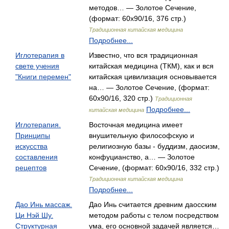
методов… — Золотое Сечение,
(формат: 60x90/16, 376 стр.)
Традиционная китайская медицина
Подробнее...
Иглотерапия в
Известно, что вся традиционная
свете учения
китайская медицина (ТКМ), как и вся
"Книги перемен"
китайская цивилизация основывается
на… — Золотое Сечение, (формат:
60x90/16, 320 стр.)
Традиционная
Подробнее...
китайская медицина
Иглотерапия.
Восточная медицина имеет
Принципы
внушительную философскую и
искусства
религиозную базы - буддизм, даосизм,
составления
конфуцианство, а… — Золотое
рецептов
Сечение, (формат: 60x90/16, 332 стр.)
Традиционная китайская медицина
Подробнее...
Дао Инь массаж.
Дао Инь считается древним даосским
Ци Нэй Шу.
методом работы с телом посредством
Структурная
ума, его основной задачей является…