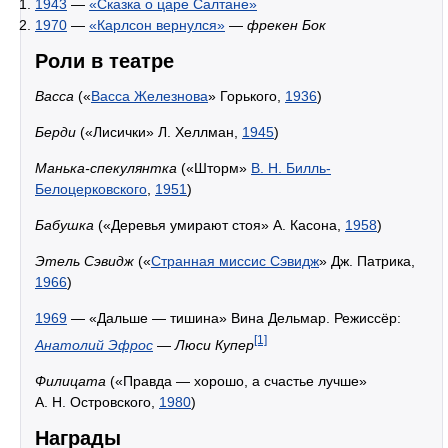
1943
—
«Сказка о царе Салтане»
1970
—
«Карлсон вернулся»
—
фрекен Бок
Роли в театре
Васса
(«
Васса Железнова
» Горького,
1936
)
Берди
(«Лисички» Л. Хеллман,
1945
)
Манька-спекулянтка
(«Шторм»
В. Н. Билль-
Белоцерковского
,
1951
)
Бабушка
(«Деревья умирают стоя» А. Касона,
1958
)
Этель Сэвидж
(«
Странная миссис Сэвидж
» Дж. Патрика,
1966
)
1969
— «Дальше — тишина» Вина Дельмар. Режиссёр:
[1]
Анатолий Эфрос
—
Люси Купер
Филицата
(«Правда — хорошо, а счастье лучше»
А. Н. Островского,
1980
)
Награды