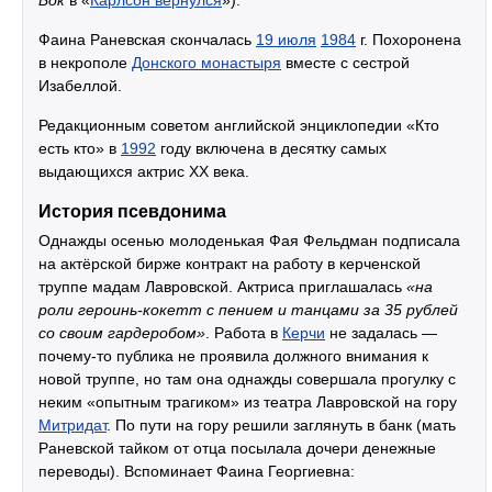
Бок
в «
Карлсон вернулся
»).
Фаина Раневская скончалась
19 июля
1984
г. Похоронена
в некрополе
Донского монастыря
вместе с сестрой
Изабеллой.
Редакционным советом английской энциклопедии «Кто
есть кто» в
1992
году включена в десятку самых
выдающихся актрис XX века.
История псевдонима
Однажды осенью молоденькая Фая Фельдман подписала
на актёрской бирже контракт на работу в керченской
труппе мадам Лавровской. Актриса приглашалась
«на
роли героинь-кокетт с пением и танцами за 35 рублей
со своим гардеробом»
. Работа в
Керчи
не задалась —
почему-то публика не проявила должного внимания к
новой труппе, но там она однажды совершала прогулку с
неким «опытным трагиком» из театра Лавровской на гору
Митридат
. По пути на гору решили заглянуть в банк (мать
Раневской тайком от отца посылала дочери денежные
переводы). Вспоминает Фаина Георгиевна: