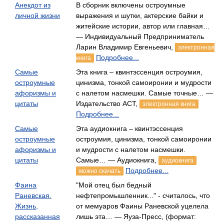
Анекдот из
В сборник включены остроумные
личной жизни
выражения и шутки, актерские байки и
житейские истории, автор или главная…
— Индивидуальный Предприниматель
Ларин Владимир Евгеньевич,
электронная
Подробнее...
книга
Самые
Эта книга – квинтэссенция остроумия,
остроумные
цинизма, тонкой самоиронии и мудрости
афоризмы и
с налетом насмешки. Самые точные… —
цитаты
Издательство АСТ,
электронная книга
Подробнее...
Самые
Эта аудиокнига – квинтэссенция
остроумные
остроумия, цинизма, тонкой самоиронии
афоризмы и
и мудрости с налетом насмешки.
цитаты
Самые… — Аудиокнига,
аудиокнига
Подробнее...
можно скачать
Фаина
"Мой отец был бедный
Раневская.
нефтепромышленник..." - считалось, что
Жизнь,
от мемуаров Фаины Раневской уцелела
рассказанная
лишь эта… — Яуза-Пресс, (формат: