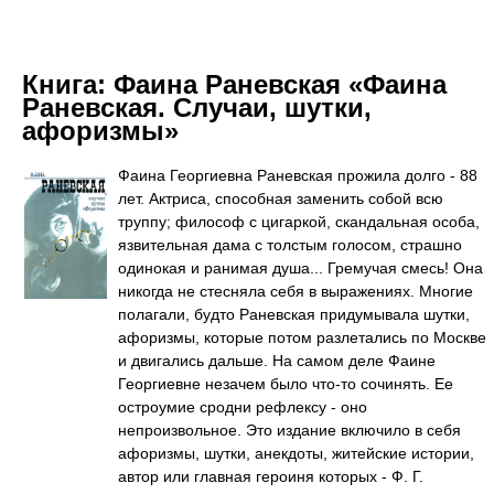
Книга:
Фаина Раневская «Фаина
Раневская. Случаи, шутки,
афоризмы»
Фаина Георгиевна Раневская прожила долго - 88
лет. Актриса, способная заменить собой всю
труппу; философ с цигаркой, скандальная особа,
язвительная дама с толстым голосом, страшно
одинокая и ранимая душа... Гремучая смесь! Она
никогда не стесняла себя в выражениях. Многие
полагали, будто Раневская придумывала шутки,
афоризмы, которые потом разлетались по Москве
и двигались дальше. На самом деле Фаине
Георгиевне незачем было что-то сочинять. Ее
остроумие сродни рефлексу - оно
непроизвольное. Это издание включило в себя
афоризмы, шутки, анекдоты, житейские истории,
автор или главная героиня которых - Ф. Г.