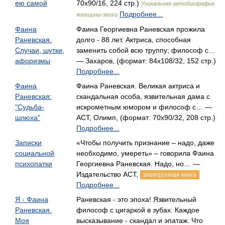
ею самой
70x90/16, 224 стр.)
Уникальная автобиография
Подробнее...
женщины-эпохи
Фаина
Фаина Георгиевна Раневская прожила
Раневская.
долго - 88 лет. Актриса, способная
Случаи, шутки,
заменить собой всю труппу; философ с…
афоризмы
— Захаров, (формат: 84x108/32, 152 стр.)
Подробнее...
Фаина
Фаина Раневская. Великая актриса и
Раневская:
скандальная особа, язвительная дама с
"Судьба-
искрометным юмором и философ с… —
шлюха"
АСТ, Олимп, (формат: 70x90/32, 208 стр.)
Подробнее...
Записки
«Чтобы получить признание – надо, даже
социальной
необходимо, умереть» – говорила Фаина
психопатки
Георгиевна Раневская. Надо, но… —
Издательство АСТ,
электронная книга
Подробнее...
Я - Фаина
Раневская - это эпоха! Язвительный
Раневская.
философ с цигаркой в зубах. Каждое
Моя
высказывание - скандал и эпатаж. Что