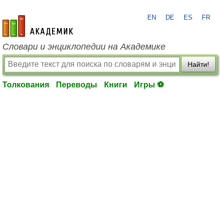
EN
DE
ES
FR
academic.ru
Словари и энциклопедии на Академике
Найти!
Толкования
Переводы
Книги
Игры ⚽