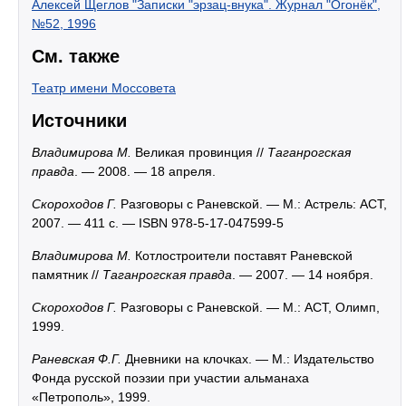
Алексей Щеглов "Записки "эрзац-внука". Журнал "Огонёк",
№52, 1996
См. также
Театр имени Моссовета
Источники
Владимирова М.
Великая провинция //
Таганрогская
правда
. — 2008. — 18 апреля.
Скороходов Г.
Разговоры с Раневской. — М.: Астрель: АСТ,
2007. — 411 с. — ISBN 978-5-17-047599-5
Владимирова М.
Котлостроители поставят Раневской
памятник //
Таганрогская правда
. — 2007. — 14 ноября.
Скороходов Г.
Разговоры с Раневской. — М.: АСТ, Олимп,
1999.
Раневская Ф.Г.
Дневники на клочках. — М.: Издательство
Фонда русской поэзии при участии альманаха
«Петрополь», 1999.