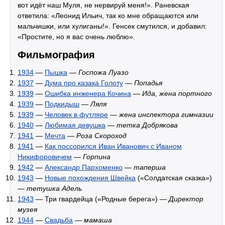
вот идёт наш Муля, не нервируй меня!». Раневская
ответила: «Леонид Ильич, так ко мне обращаются или
мальчишки, или хулиганы!». Генсек смутился, и добавил:
«Простите, но я вас очень люблю».
Фильмография
1934
—
Пышка
—
Госпожа Луазо
1937
—
Дума про казака Голоту
—
Попадья
1939
—
Ошибка инженера Кочина
—
Ида, жена портного
1939
—
Подкидыш
—
Ляля
1939
—
Человек в футляре
—
жена инспектора гимназии
1940
—
Любимая девушка
—
тетка Добрякова
1941
—
Мечта
—
Роза Скороход
1941
—
Как поссорился Иван Иванович с Иваном
Никифоровичем
—
Горпина
1942
—
Александр Пархоменко
—
таперша
1943
—
Новые похождения Швейка
(«Солдатская сказка»)
—
тетушка Адель
1943
— Три гвардейца («Родные берега») —
Директор
музея
1944
—
Свадьба
—
мамаша