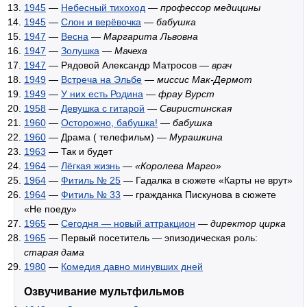
1945
—
Небесный тихоход
—
профессор медицины
1945
—
Слон и верёвочка
—
бабушка
1947
—
Весна
—
Маргарита Львовна
1947
—
Золушка
—
Мачеха
1947
— Рядовой Александр Матросов —
врач
1949
—
Встреча на Эльбе
—
миссис Мак-Дермот
1949
—
У них есть Родина
—
фрау Вурст
1958
—
Девушка с гитарой
—
Свиристинская
1960
—
Осторожно, бабушка!
—
бабушка
1960
— Драма ( телефильм) —
Мурашкина
1963
— Так и будет
1964
—
Лёгкая жизнь
—
«Королева Марго»
1964
—
Фитиль № 25
— Гадалка в сюжете «Карты не врут»
1964
—
Фитиль № 33
— гражданка Пискунова в сюжете
«Не поеду»
1965
—
Сегодня — новый аттракцион
—
директор цирка
1965
— Первый посетитель — эпизодическая роль:
старая дама
1980
—
Комедия давно минувших дней
Озвучивание мультфильмов