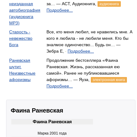
неизданная
за… — АСТ, Аудиокнига,
аудиокнига
автобиография
Подробнее...
(аудиокнига
MP3)
Старость -
Все, кто меня любил, не нравились мне. А
невежество
кого я любила - не любили меня. Кто бы
Бога
зналмое одиночество... Будь он… —
Зебра Е,
Подробнее...
-
Раневская
Продолжение бестселлера «Фаина
шутит.
Раневская. Жизнь, рассказанная ею
Неизвестные
самой». Ранее не публиковавшиеся
афоризмы
афоризмы… — Яуза,
электронная книга
Подробнее...
Фаина Раневская
Фаина Раневская
Марка 2001 года