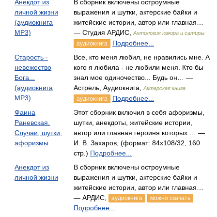
Анекдот из
В сборник включены остроумные
личной жизни
выражения и шутки, актерские байки и
(аудиокнига
житейские истории, автор или главная…
MP3)
— Студия АРДИС,
Антология юмора и сатиры
Подробнее...
аудиокнига
Старость -
Все, кто меня любил, не нравились мне. А
невежество
кого я любила - не любили меня. Кто бы
Бога...
знал мое одиночество... Будь он… —
(аудиокнига
Астрель, Аудиокнига,
Актерская книга
MP3)
Подробнее...
аудиокнига
Фаина
Этот сборник включил в себя афоризмы,
Раневская.
шутки, анекдоты, житейские истории,
Случаи, шутки,
автор или главная героиня которых … —
афоризмы
И. В. Захаров, (формат: 84x108/32, 160
стр.)
Подробнее...
Анекдот из
В сборник включены остроумные
личной жизни
выражения и шутки, актерские байки и
житейские истории, автор или главная…
— АРДИС,
аудиокнига
можно скачать
Подробнее...