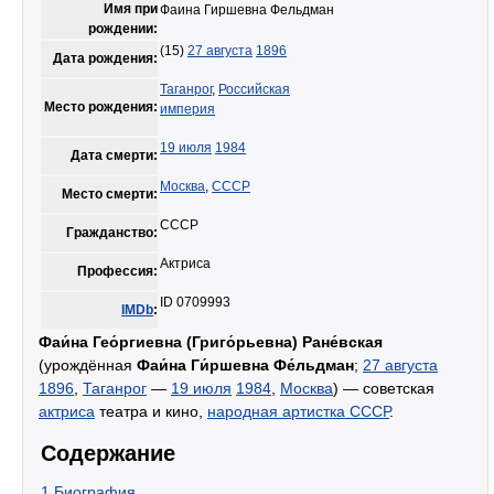
Имя при
Фаина Гиршевна Фельдман
рождении:
(15)
27 августа
1896
Дата рождения:
Таганрог
,
Российская
Место рождения:
империя
19 июля
1984
Дата смерти:
Москва
,
СССР
Место смерти:
СССР
Гражданство:
Актриса
Профессия:
ID 0709993
IMDb
:
Фаи́на Гео́ргиевна (Григо́рьевна) Ране́вская
(урождённая
Фаи́на Ги́ршевна Фе́льдман
;
27 августа
1896
,
Таганрог
—
19 июля
1984
,
Москва
) — советская
актриса
театра и кино,
народная артистка СССР
.
Содержание
1
Биография