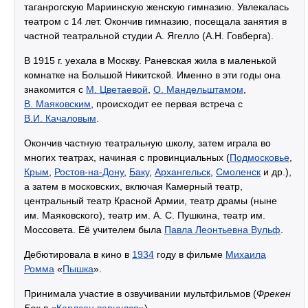
таганрогскую Мариинскую женскую гимназию. Увлекалась
театром с 14 лет. Окончив гимназию, посещала занятия в
частной театральной студии А. Ягелло (А.Н. Говберга).
В 1915 г. уехала в Москву. Раневская жила в маленькой
комнатке на Большой Никитской. Именно в эти годы она
знакомится с
М. Цветаевой
,
О. Мандельштамом
,
В. Маяковским
, происходит ее первая встреча с
В.И. Качаловым
.
Окончив частную театральную школу, затем играла во
многих театрах, начиная с провинциальных (
Подмосковье
,
Крым
,
Ростов-на-Дону
,
Баку
,
Архангельск
,
Смоленск
и др.),
а затем в московских, включая Камерный театр,
центральный театр Красной Армии, театр драмы (ныне
им. Маяковского), театр им. А. С. Пушкина, театр им.
Моссовета. Её учителем была
Павла Леонтьевна Вульф
.
Дебютировала в кино в
1934
году в фильме
Михаила
Ромма
«
Пышка
».
Принимала участие в озвучивании мультфильмов (
Фрекен