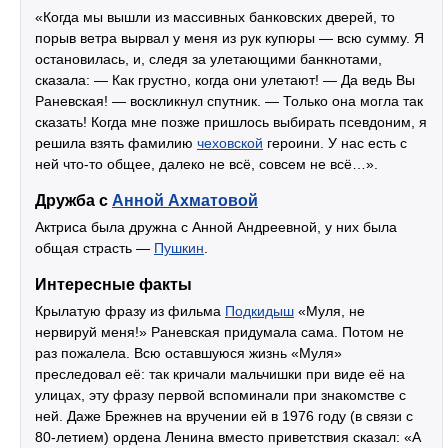
«Когда мы вышли из массивных банковских дверей, то
порыв ветра вырвал у меня из рук купюры — всю сумму. Я
остановилась, и, следя за улетающими банкнотами,
сказала: — Как грустно, когда они улетают! — Да ведь Вы
Раневская! — воскликнул спутник. — Только она могла так
сказать! Когда мне позже пришлось выбирать псевдоним, я
решила взять фамилию
чеховской
героини. У нас есть с
ней что-то общее, далеко не всё, совсем не всё…».
Дружба с
Анной Ахматовой
Актриса была дружна с Анной Андреевной, у них была
общая страсть —
Пушкин
.
Интересные факты
Крылатую фразу из фильма
Подкидыш
«Муля, не
нервируй меня!» Раневская придумала сама. Потом не
раз пожалела. Всю оставшуюся жизнь «Муля»
преследовал её: так кричали мальчишки при виде её на
улицах, эту фразу первой вспоминали при знакомстве с
ней. Даже Брежнев на вручении ей в 1976 году (в связи с
80-летием) ордена Ленина вместо приветствия сказал: «А