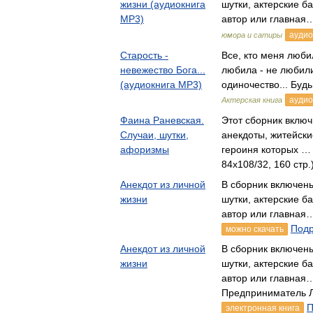
жизни (аудиокнига
шутки, актерские б
MP3)
автор или главная
аудио
юмора и сатиры
Старость -
Все, кто меня любил
невежество Бога...
любила - не любили
(аудиокнига MP3)
одиночество... Буд
аудио
Актерская книга
Фаина Раневская.
Этот сборник включ
Случаи, шутки,
анекдоты, житейски
афоризмы
героиня которых … 
84x108/32, 160 стр.
Анекдот из личной
В сборник включен
жизни
шутки, актерские б
автор или главна
Подр
можно скачать
Анекдот из личной
В сборник включен
жизни
шутки, актерские б
автор или главна
Предприниматель Л
П
электронная книга