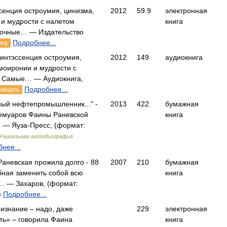
ссенция остроумия, цинизма,
2012
59.9
электронная
 и мудрости с налетом
книга
точные… — Издательство
Подробнее...
ига
винтэссенция остроумия,
2012
149
аудиокнига
моиронии и мудрости с
. Самые… — Аудиокнига,
Подробнее...
качать
ный нефтепромышленник..." -
2013
422
бумажная
мемуаров Фаины Раневской
книга
 — Яуза-Пресс, (формат:
Уникальная автобиография
нее...
аневская прожила долго - 88
2007
210
бумажная
обная заменить собой всю
книга
… — Захаров, (формат:
)
Подробнее...
изнание – надо, даже
229
электронная
ть» – говорила Фаина
книга