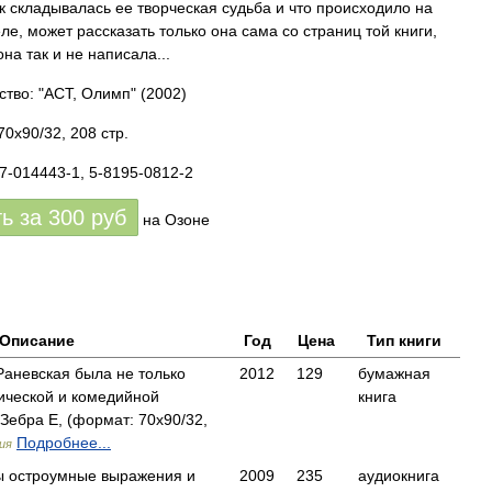
ак складывалась ее творческая судьба и что происходило на
ле, может рассказать только она сама со страниц той книги,
на так и не написала...
ство: "АСТ, Олимп"
(2002)
0x90/32, 208 стр.
17-014443-1, 5-8195-0812-2
ть за
300
руб
на Озоне
Описание
Год
Цена
Тип книги
Раневская была не только
2012
129
бумажная
ической и комедийной
книга
Зебра Е, (формат: 70x90/32,
Подробнее...
ия
ы остроумные выражения и
2009
235
аудиокнига