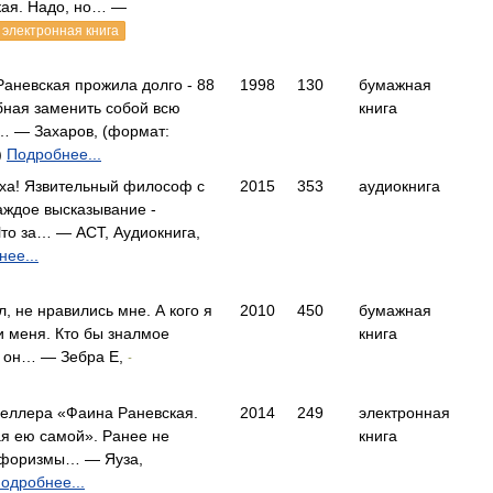
кая. Надо, но… —
электронная книга
аневская прожила долго - 88
1998
130
бумажная
обная заменить собой всю
книга
… — Захаров, (формат:
)
Подробнее...
оха! Язвительный философ с
2015
353
аудиокнига
Каждое высказывание -
Что за… — АСТ, Аудиокнига,
ее...
, не нравились мне. А кого я
2010
450
бумажная
и меня. Кто бы зналмое
книга
ь он… — Зебра Е,
-
еллера «Фаина Раневская.
2014
249
электронная
ая ею самой». Ранее не
книга
афоризмы… — Яуза,
одробнее...