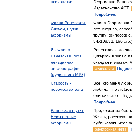
психопатки
Георгиевна Раневс
Издательство АСТ,
Подробнее...
Фаина Раневская.
Фаина Георгиевна Р
Случаи, шутки,
лет. Актриса, спос
афоризмы
труппу; философ с
84x108/32, 160 стр.
Я - Фаина
Раневская - это эп
Раневская. Моя
цигаркой в зубах. 
неизданная
скандал и эпатаж. 
автобиография
Подробн
аудиокнига
(аудиокнига MP3)
Старость -
Все, кто меня любил
невежество Бога
любила - не любил
одиночество... Буд
Подробнее...
Раневская шутит.
Продолжение бестс
Неизвестные
Жизнь, рассказанн
афоризмы
публиковавшиеся 
П
электронная книга