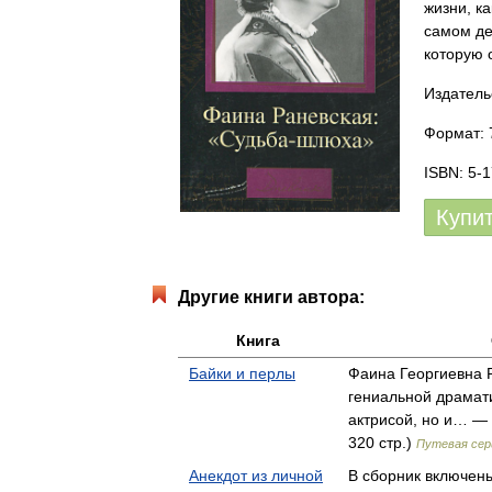
жизни, к
самом де
которую о
Издатель
Формат: 7
ISBN: 5-
Купи
Другие книги автора:
Книга
Байки и перлы
Фаина Георгиевна 
гениальной драмат
актрисой, но и… — 
320 стр.)
Путевая сер
Анекдот из личной
В сборник включен