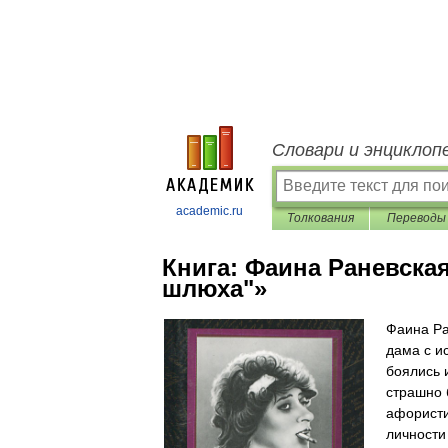
Словари и энциклоп
academic.ru
Толкования
Переводы
Книга:
Фаина Раневская
шлюха"»
Фаина Ра
дама с и
боялись 
страшно 
афористи
личности