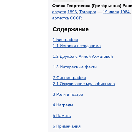
Фаи́на Гео́ргиевна (Григо́рьевна) Ране
августа
1896
,
Таганрог
—
19 июля
1984
,
артистка СССР
.
Содержание
1
Биография
1.1
История псевдонима
1.2
Дружба с Анной Ахматовой
1.3
Интересные факты
2
Фильмография
2.1
Озвучивание мультфильмов
3
Роли в театре
4
Награды
5
Память
6
Примечания