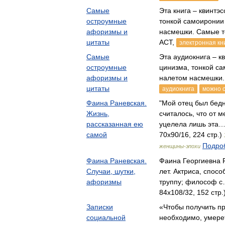
Самые
Эта книга – квинтэ
остроумные
тонкой самоиронии
афоризмы и
насмешки. Самые 
цитаты
АСТ,
электронная кн
Самые
Эта аудиокнига – к
остроумные
цинизма, тонкой са
афоризмы и
налетом насмешки
цитаты
аудиокнига
можно с
Фаина Раневская.
"Мой отец был бед
Жизнь,
считалось, что от 
рассказанная ею
уцелела лишь эта…
самой
70x90/16, 224 стр.)
Подроб
женщины-эпохи
Фаина Раневская.
Фаина Георгиевна Р
Случаи, шутки,
лет. Актриса, спос
афоризмы
труппу; философ с
84x108/32, 152 стр.
Записки
«Чтобы получить пр
социальной
необходимо, умере