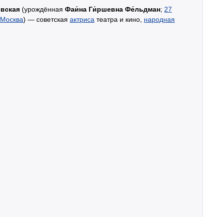
́вская
(урождённая
Фаи́на Ги́ршевна Фе́льдман
;
27
Москва
) — советская
актриса
театра и кино,
народная