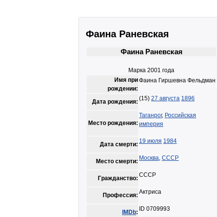
Фаина Раневская
Фаина Раневская
Марка 2001 года
Имя при
Фаина Гиршевна Фельдман
рождении:
(15)
27 августа
1896
Дата рождения:
Таганрог
,
Российская
Место рождения:
империя
19 июля
1984
Дата смерти:
Москва
,
СССР
Место смерти:
СССР
Гражданство:
Актриса
Профессия:
ID 0709993
IMDb
: