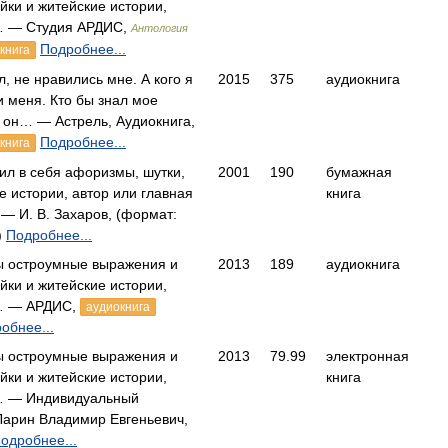
айки и житейские истории,
… — Студия АРДИС,
Антология
Подробнее...
книга
, не нравились мне. А кого я
2015
375
аудиокнига
 меня. Кто бы знал мое
ь он… — Астрель, Аудиокнига,
Подробнее...
книга
ил в себя афоризмы, шутки,
2001
190
бумажная
е истории, автор или главная
книга
— И. В. Захаров, (формат:
)
Подробнее...
ы остроумные выражения и
2013
189
аудиокнига
айки и житейские истории,
я… — АРДИС,
аудиокнига
обнее...
ы остроумные выражения и
2013
79.99
электронная
айки и житейские истории,
книга
я… — Индивидуальный
арин Владимир Евгеньевич,
одробнее...