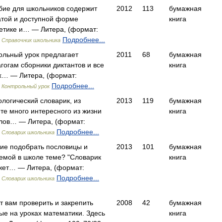
бие для школьников содержит
2012
113
бумажная
атой и доступной форме
книга
етике и… — Литера, (формат:
)
Подробнее...
Справочник школьника
ольный урок предлагает
2011
68
бумажная
гогам сборники диктантов и все
книга
х… — Литера, (формат:
)
Подробнее...
Контрольный урок
логический словарик, из
2013
119
бумажная
ете много интересного из жизни
книга
лов… — Литера, (формат:
)
Подробнее...
Словарик школьника
ие подобрать пословицы и
2013
101
бумажная
аемой в школе теме? "Словарик
книга
жет… — Литера, (формат:
)
Подробнее...
Словарик школьника
т вам проверить и закрепить
2008
42
бумажная
ые на уроках математики. Здесь
книга