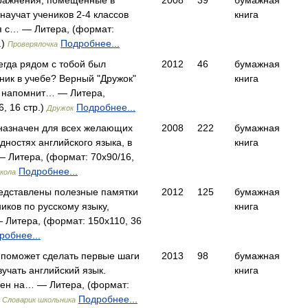
пражнения, помещенные в
2008
39
бумажная
научат учеников 2-4 классов
книга
я с… — Литера, (формат:
.)
Подробнее...
Проверялочка
егда рядом с тобой был
2012
46
бумажная
ик в учебе? Верный "Дружок"
книга
, напомнит… — Литера,
, 16 стр.)
Подробнее...
Дружок
назначен для всех желающих
2008
222
бумажная
дностях английского языка, в
книга
 Литера, (формат: 70x90/16,
Подробнее...
кола
редставлены полезные памятки
2012
125
бумажная
иков по русскому языку,
книга
Литера, (формат: 150x110, 36
робнее...
 поможет сделать первые шаги
2013
98
бумажная
зучать английский язык.
книга
лен на… — Литера, (формат:
)
Подробнее...
Словарик школьника