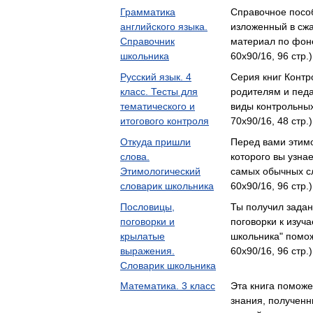
Грамматика
Справочное посо
английского языка.
изложенный в сж
Справочник
материал по фон
школьника
60x90/16, 96 стр.
Русский язык. 4
Серия книг Контр
класс. Тесты для
родителям и педа
тематического и
виды контрольны
итогового контроля
70x90/16, 48 стр.
Откуда пришли
Перед вами этимо
слова.
которого вы узна
Этимологический
самых обычных с
словарик школьника
60x90/16, 96 стр.
Пословицы,
Ты получил задан
поговорки и
поговорки к изуч
крылатые
школьника" помо
выражения.
60x90/16, 96 стр.
Словарик школьника
Математика. 3 класс
Эта книга поможе
знания, полученн