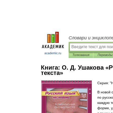
Словари и энциклоп
academic.ru
Толкования
Переводы
Книга:
О. Д. Ушакова «
текста»
Серия: "
В новой 
по русск
каждую т
форме, у