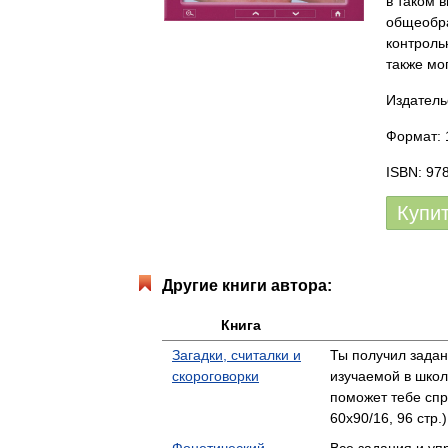
в таком 
общеобра
контроль
также мо
Издатель
Формат: 
ISBN: 97
Купи
Другие книги автора:
Книга
Загадки, считалки и
Ты получил задан
скороговорки
изучаемой в школ
поможет тебе сп
60x90/16, 96 стр.