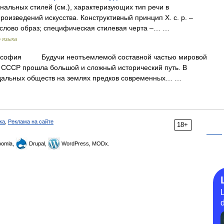
альных стилей (см.), характеризующих тип речи в
оизведений искусства. Конструктивный принцип Х. с. р. –
в слово образ; специфическая стилевая черта –… …
 языка
ия Будучи неотъемлемой составной частью мировой
СССР прошла большой и сложный исторический путь. В
дальных обществ на землях предков современных… …
ка
,
Реклама на сайте
18+
omla,
Drupal,
WordPress, MODx.