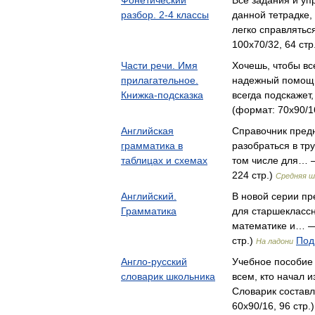
Фонетический
Все задания и у
разбор. 2-4 классы
данной тетрадке, 
легко справлятьс
100x70/32, 64 стр
Части речи. Имя
Хочешь, чтобы вс
прилагательное.
надежный помощн
Книжка-подсказка
всегда подскажет
(формат: 70x90/16
Английская
Справочник пред
грамматика в
разобраться в тру
таблицах и схемах
том числе для… —
224 стр.)
Средняя ш
Английский.
В новой серии п
Грамматика
для старшеклассн
математике и… — 
стр.)
Под
На ладони
Англо-русский
Учебное пособие
словарик школьника
всем, кто начал и
Словарик состав
60x90/16, 96 стр.