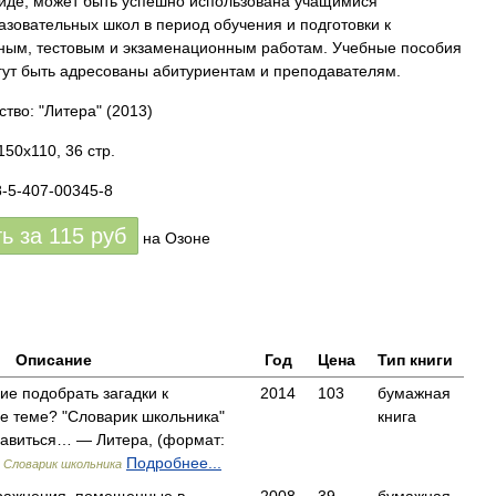
виде, может быть успешно использована учащимися
зовательных школ в период обучения и подготовки к
ным, тестовым и экзаменационным работам. Учебные пособия
гут быть адресованы абитуриентам и преподавателям.
ство: "Литера"
(2013)
150x110, 36 стр.
8-5-407-00345-8
ть за
115
руб
на Озоне
Описание
Год
Цена
Тип книги
ие подобрать загадки к
2014
103
бумажная
е теме? "Словарик школьника"
книга
равиться… — Литера, (формат:
)
Подробнее...
Словарик школьника