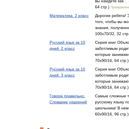
вы найдете как… 
64 стр.)
Проверялоч
Математика. 2 класс
Дорогие ребята! 
того, чтобы вы мо
знания, получен
100x70/32, 32 стр
Русский язык за 10
Серия книг Объя
дней. 2 класс
заботливым роди
которые занимаю
70x90/16, 64 стр.
Русский язык за 10
Серия книг Объя
дней. 3 класс
заботливым роди
которые занимаю
70x90/16, 64 стр.
Говори правильно.
Самые сложные т
Словарик ударений
русскому языку п
школьника! В не
60x90/16, 96 стр.