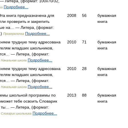
— Литера, (формат: 100x70/32,
Подробнее...
ка
Эта книга предназначена для
2008
56
бумажная
гли проверить и закрепить
книга
ные на… — Литера, (формат:
.)
Подробнее...
Проверялочка
сняем трудную тему адресована
2010
71
бумажная
телям младших школьников,
книга
тся… — Литера, (формат:
)
Подробнее...
Начальная школа
сняем трудную тему адресована
2010
28
бумажная
телям младших школьников,
книга
тся… — Литера, (формат:
)
Подробнее...
Начальная школа
емы школьной программы по
2013
88
бумажная
оможет тебе освоить Словарик
книга
м ты… — Литера, (формат:
)
Подробнее...
Словарик школьника