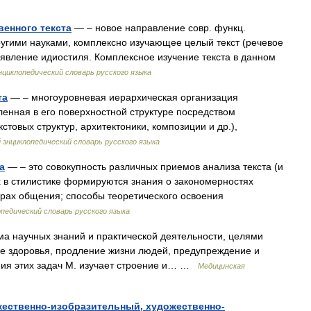
енного текста
— – новое направление совр. функц.
угими науками, комплексно изучающее целый текст (речевое
явление идиостиля. Комплексное изучение текста в данном
циклопедический словарь русского языка
та
— – многоуровневая иерархическая организация
ленная в его поверхностной структуре посредством
стовых структур, архитектоники, композиции и др.),
энциклопедический словарь русского языка
а
— – это совокупность различных приемов анализа текста (и
х в стилистике формируются знания о закономерностях
рах общения; способы теоретического освоения
педический словарь русского языка
а научных знаний и практической деятельности, целями
е здоровья, продление жизни людей, предупреждение и
ния этих задач М. изучает строение и… …
Медицинская
жественно-изобразительный, художественно-