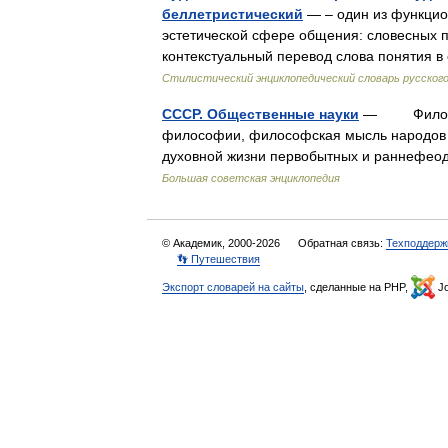
беллетристический
— – один из функцион
эстетической сфере общения: словесных пр
контекстуальный перевод слова понятия 
Стилистический энциклопедический словарь русского
СССР. Общественные науки
— Философ
философии, философская мысль народов 
духовной жизни первобытных и раннефео
Большая советская энциклопедия
© Академик, 2000-2026
Обратная связь:
Техподдерж
👣 Путешествия
Экспорт словарей на сайты
, сделанные на PHP,
Jo