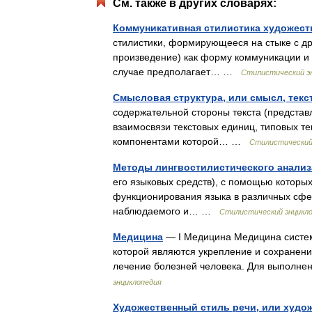
См. также в других словарях:
Коммуникативная стилистика художеств
стилистики, формирующееся на стыке с др
произведение) как форму коммуникации и 
случае предполагает… …
Стилистический эн
Смысловая структура, или смысл, текс
содержательной стороны текста (представ
взаимосвязи текстовых единиц, типовых тек
компонентами которой… …
Стилистический 
Методы лингвостилистического анализ
его языковых средств), с помощью которы
функционирования языка в различных сфе
наблюдаемого и… …
Стилистический энцикло
Медицина
— I Медицина Медицина систем
которой являются укрепление и сохранени
лечение болезней человека. Для выполне
энциклопедия
Художественный стиль речи, или худо