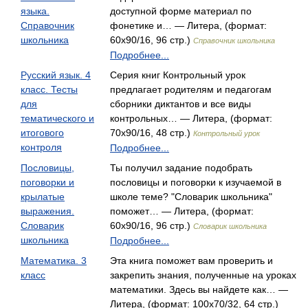
языка.
доступной форме материал по
Справочник
фонетике и… — Литера, (формат:
школьника
60x90/16, 96 стр.)
Справочник школьника
Подробнее...
Русский язык. 4
Серия книг Контрольный урок
класс. Тесты
предлагает родителям и педагогам
для
сборники диктантов и все виды
тематического и
контрольных… — Литера, (формат:
итогового
70x90/16, 48 стр.)
Контрольный урок
контроля
Подробнее...
Пословицы,
Ты получил задание подобрать
поговорки и
пословицы и поговорки к изучаемой в
крылатые
школе теме? "Словарик школьника"
выражения.
поможет… — Литера, (формат:
Словарик
60x90/16, 96 стр.)
Словарик школьника
школьника
Подробнее...
Математика. 3
Эта книга поможет вам проверить и
класс
закрепить знания, полученные на уроках
математики. Здесь вы найдете как… —
Литера, (формат: 100x70/32, 64 стр.)