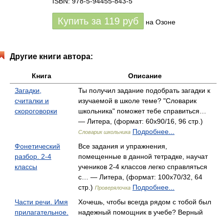
ISBN: 978-5-94455-843-5
Купить за
119
руб
на Озоне
Другие книги автора:
Книга
Описание
Загадки,
Ты получил задание подобрать загадки к
считалки и
изучаемой в школе теме? "Словарик
скороговорки
школьника" поможет тебе справиться…
— Литера, (формат: 60x90/16, 96 стр.)
Подробнее...
Словарик школьника
Фонетический
Все задания и упражнения,
разбор. 2-4
помещенные в данной тетрадке, научат
классы
учеников 2-4 классов легко справляться
с… — Литера, (формат: 100x70/32, 64
стр.)
Подробнее...
Проверялочка
Части речи. Имя
Хочешь, чтобы всегда рядом с тобой был
прилагательное.
надежный помощник в учебе? Верный