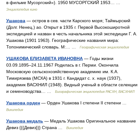
в фильме Мусоргский»). 1950 МУСОРГСКИЙ 1953… …
Энциклопедия кино
Ушакова
— остров в сев. части Карского моря; Таймырский
(Долг. Ненец.) ао. Открыт в 1935 г. Первой Высокоширотной
экспедицией и назван в честь начальника этой экспедиции Г. А.
Ушакова (1901 1963). Географические названия мира:
Топонимический словарь. М:… …
Географическая энциклопедия
УШАКОВА ЕЛИЗАВЕТА ИВАНОВНА
— Годы жизни
03.09.1895–24.11.1967 Родилась в г. Перми. Окончила
Московскую сельскохозяйственную академию им. К.А.
Тимирязева (МСХА) в 1931 г. Кандидат с. х. наук (1937),
академик ВАСХНИЛ (1948). Видный ученый в области селекции
и семеноводства… …
Биографическая энциклопедия РАСХН, ВАСХНИЛ
Ушакова орден
— Орден Ушакова I степени II степени …
Википедия
Ушакова медаль
— Медаль Ушакова Оригинальное название
Девиз {{{Девиз}}} Страна …
Википедия