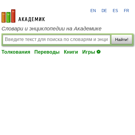
EN
DE
ES
FR
academic.ru
Словари и энциклопедии на Академике
Найти!
Толкования
Переводы
Книги
Игры ⚽