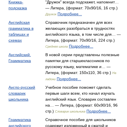
Книжка-
"Дружок" всегда подскажет, напомнит…
подсказка
— Литера, (формат: 70x90/16, 16 стр.)
Подробнее...
Дружок
Английская
Справочник предназначен для всех
грамматика в
желающих разобраться в трудностях
таблицах и
английского языка, в том числе для… —
схемах
Литера, (формат: 70x90/16, 224 стр.)
Подробнее...
Средняя школа
Английский.
В новой серии представлены полезные
Грамматика
памятки для старшеклассников по
русскому языку, математике и… —
Литера, (формат: 150x110, 36 стр.)
На
Подробнее...
ладони
Англо-русский
Учебное пособие поможет сделать
словарик
первые шаги всем, кто начал изучать
школьника
английский язык. Словарик составлен
на… — Литера, (формат: 60x90/16, 96
стр.)
Подробнее...
Словарик школьника
Грамматика
Справочное пособие для школьников
английского
содержит изложенный в сжатой и