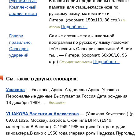
Русский язык.
В новой серии представлены полезные
Комплексный
памятки для старшеклассников по
анализ текста
русскому языку, математике и… —
Литера, (формат: 150x110, 36 стр.)
На
Подробнее...
ладони
Говори
Самые сложные темы школьной
правильно.
программы по русскому языку поможет
Словарик
тебе освоить Словарик школьника! В нем
ударений
ты… — Литера, (формат: 60x90/16, 96
стр.)
Подробнее...
Словарик школьника
См. также в других словарях:
Ушакова
— Ушакова, Арина Андреевна Арина Ушакова
Персональные данные Выступает за Россия Дата рождения
18 декабря 1989 …
Википедия
УШАКОВА Валентина Алексеевна
— (Ушакова Кочеткова.) (р.
09.03.1925, Москва), актриса. Окончила ВГИК (1949,
мастерская В.Ванина). С 1949 1985 актриса Театра студии
киноактера.В кино с 1950 года (первая роль Надежда Пургольд