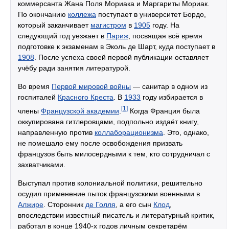
коммерсанта Жана Поля Мориака и Маргариты Мориак.
По окончанию
коллежа
поступает в университет Бордо,
который заканчивает
магистром
в
1905
году. На
следующий год уезжает в
Париж
, посвящая всё время
подготовке к экзаменам в Эколь де Шарт, куда поступает в
1908
. После успеха своей первой публикации оставляет
учёбу ради занятия литературой.
Во время
Первой мировой войны
— санитар в одном из
госпиталей
Красного Креста
. В
1933
году избирается в
[1]
члены
Французской академии
.
Когда Франция была
оккупирована гитлеровцами, подпольно издаёт книгу,
направленную против
коллаборационизма
. Это, однако,
не помешало ему после освобождения призвать
французов быть милосердными к тем, кто сотрудничал с
захватчиками.
Выступал против колониальной политики, решительно
осудил применение пыток французскими военными в
Алжире
. Сторонник
де Голля
, а его сын
Клод
,
впоследствии известный писатель и литературный критик,
работал в конце 1940-х годов личным секретарём