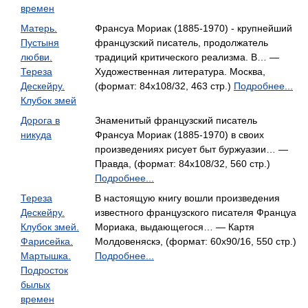
времен
Матерь.
Франсуа Мориак (1885-1970) - крупнейший
Пустыня
французский писатель, продолжатель
любви.
традиций критического реализма. В… —
Тереза
Художественная литература. Москва,
Дескейру.
(формат: 84x108/32, 463 стр.)
Подробнее...
Клубок змей
Дорога в
Знаменитый французский писатель
никуда
Франсуа Мориак (1885-1970) в своих
произведениях рисует быт буржуазии… —
Правда, (формат: 84x108/32, 560 стр.)
Подробнее...
Тереза
В настоящую книгу вошли произведения
Дескейру.
известного французского писателя Француа
Клубок змей.
Мориака, выдающегося… — Картя
Фарисейка.
Молдовеняскэ, (формат: 60x90/16, 550 стр.)
Мартышка.
Подробнее...
Подросток
былых
времен