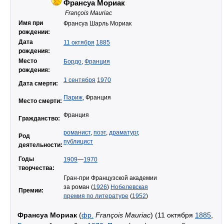
Франсуа Мориак
François Mauriac
Имя при
Франсуа Шарль Мориак
рождении:
Дата
11 октября
1885
рождения:
Место
Бордо
,
Франция
рождения:
1 сентября
1970
Дата смерти:
Париж
, Франция
Место смерти:
Франция
Гражданство:
романист
,
поэт
,
драматург
,
Род
публицист
деятельности:
Годы
1909
—
1970
творчества:
Гран-при Французской академии
за роман (
1926
)
Нобелевская
Премии:
премия по литературе
(
1952
)
Франсуа Мориак
(
фр.
François Mauriac
) (11 октября
1885
,