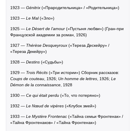
1923 —
Génitrix
(«Прародительница» / «Родительница»)
1923 —
Le Mal
(«Зло»)
1925 —
Le Désert de l’amour
(«Пустыня любви») (Гран-при
Французской академии за роман, 1926)
1927 —
Thérèse Desqueyroux
(«Тереза Дескейру» /
«Тереза Декейру»)
1928 —
Destins
(«Судьбы»)
1929 —
Trois Récits
(«Три истории») Сборник рассказов:
Coups de couteau
, 1926;
Un homme de lettres
, 1926;
Le
Démon de la connaissance
, 1928
1930 —
Ce qui était perdu
(«То, что потеряно»)
1932 —
Le Nœud de vipères
(«Клубок змей»)
1933 —
Le Mystère Frontenac
(«Тайна семьи Фронтенак» /
«Тайна Фронтенаков» / «Тайна Фронтенак»)