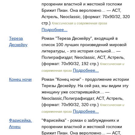
прозрении властной и жестокой госпожи
Брижит Пиан. Она вероломно… — АСТ,
Астрель, Neoclassic, (формат: 70x90/32, 320
стр.)
Классическая и современная проза
Подробнее...
Тереза
Роман "Тереза Дескейру", входящий в
Дескейру
список 100 лучших произведений мировой
литературы, - это история сильной… —
Полиграфиздат, Neoclassic, АСТ, Астрель,
(формат: 70x90/32, 192 стр.)
Классическая и
Подробнее...
современная проза
Конец ночи
Роман "Конец ночи" - продолжение истории
Терезы Дескейру. На сей раз, мы видим эту
женщину уже состарившейся… —
Neoclassic,Полиграфиздат, АСТ, Астрель,
(формат: 70x90/32, 320 стр.)
Классическая и
Подробнее...
современная проза
Фарисейка.
"Фарисейка" - роман о заблуждениях и
Агнец
прозрении властной и жестокой госпожи
Брижит Пиан. Она вероломно… — АСТ,