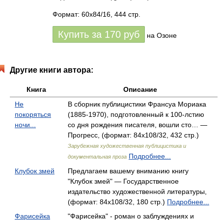
Формат: 60x84/16, 444 стр.
Купить за
170
руб
на Озоне
Другие книги автора:
Книга
Описание
Не
В сборник публицистики Франсуа Мориака
покоряться
(1885-1970), подготовленный к 100-лстию
ночи...
со дня рождения писателя, вошли сто… —
Прогресс, (формат: 84x108/32, 432 стр.)
Зарубежная художественная публицистика и
Подробнее...
документальная проза
Клубок змей
Предлагаем вашему вниманию книгу
"Клубок змей" — Государственное
издательство художественной литературы,
(формат: 84x108/32, 180 стр.)
Подробнее...
Фарисейка
"Фарисейка" - роман о заблуждениях и