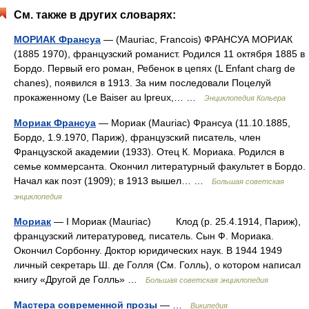
См. также в других словарях:
МОРИАК Франсуа
— (Mauriac, Francois) ФРАНСУА МОРИАК
(1885 1970), французский романист. Родился 11 октября 1885 в
Бордо. Первый его роман, Ребенок в цепях (L Enfant charg de
chanes), появился в 1913. За ним последовали Поцелуй
прокаженному (Le Baiser au lpreux,… …
Энциклопедия Кольера
Мориак Франсуа
— Мориак (Mauriac) Франсуа (11.10.1885,
Бордо, 1.9.1970, Париж), французский писатель, член
Французской академии (1933). Отец К. Мориака. Родился в
семье коммерсанта. Окончил литературный факультет в Бордо.
Начал как поэт (1909); в 1913 вышел… …
Большая советская
энциклопедия
Мориак
— I Мориак (Mauriac) Клод (р. 25.4.1914, Париж),
французский литературовед, писатель. Сын Ф. Мориака.
Окончил Сорбонну. Доктор юридических наук. В 1944 1949
личный секретарь Ш. де Голля (См. Голль), о котором написал
книгу «Другой де Голль» …
Большая советская энциклопедия
Мастера современной прозы
— …
Википедия