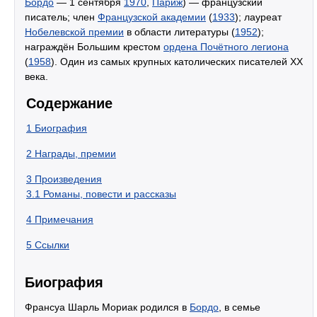
Бордо
— 1 сентября
1970
,
Париж
) — французский
писатель; член
Французской академии
(
1933
); лауреат
Нобелевской премии
в области литературы (
1952
);
награждён Большим крестом
ордена Почётного легиона
(
1958
). Один из самых крупных католических писателей XX
века.
Содержание
1
Биография
2
Награды, премии
3
Произведения
3.1
Романы, повести и рассказы
4
Примечания
5
Ссылки
Биография
Франсуа Шарль Мориак родился в
Бордо
, в семье