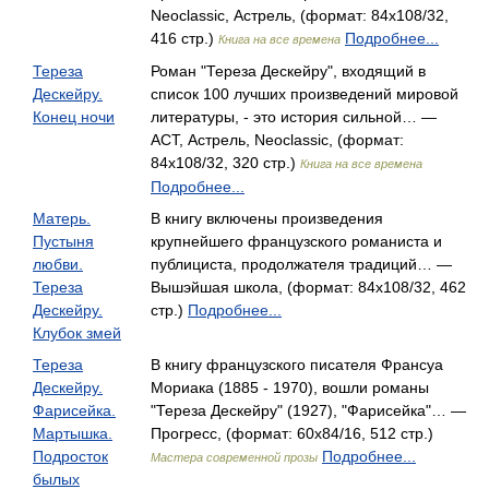
Neoclassic, Астрель, (формат: 84x108/32,
416 стр.)
Подробнее...
Книга на все времена
Тереза
Роман "Тереза Дескейру", входящий в
Дескейру.
список 100 лучших произведений мировой
Конец ночи
литературы, - это история сильной… —
АСТ, Астрель, Neoclassic, (формат:
84x108/32, 320 стр.)
Книга на все времена
Подробнее...
Матерь.
В книгу включены произведения
Пустыня
крупнейшего французского романиста и
любви.
публициста, продолжателя традиций… —
Тереза
Вышэйшая школа, (формат: 84x108/32, 462
Дескейру.
стр.)
Подробнее...
Клубок змей
Тереза
В книгу французского писателя Франсуа
Дескейру.
Мориака (1885 - 1970), вошли романы
Фарисейка.
"Тереза Дескейру" (1927), "Фарисейка"… —
Мартышка.
Прогресс, (формат: 60x84/16, 512 стр.)
Подросток
Подробнее...
Мастера современной прозы
былых