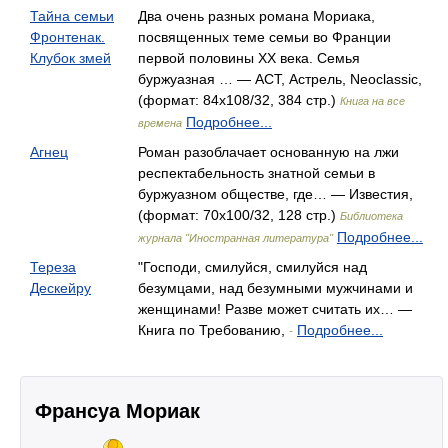
Тайна семьи
Два очень разных романа Мориака,
Фронтенак.
посвященных теме семьи во Франции
Клубок змей
первой половины XX века. Семья
буржуазная … — АСТ, Астрель, Neoclassic,
(формат: 84x108/32, 384 стр.)
Книга на все
Подробнее...
времена
Агнец
Роман разоблачает основанную на лжи
респектабельность знатной семьи в
буржуазном обществе, где… — Известия,
(формат: 70x100/32, 128 стр.)
Библиотека
Подробнее...
журнала "Иностранная литература"
Тереза
"Господи, смилуйся, смилуйся над
Дескейру
безумцами, над безумными мужчинами и
женщинами! Разве может считать их… —
Книга по Требованию,
Подробнее...
-
Франсуа Мориак