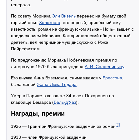
генерала.
По совету Мориака
Эли Визель
перенёс на бумагу свой
горький опыт
Холокоста
: его первый, принёсший ему
известность, роман на французском языке «Ночь» вышел с
предисловием Мориака. Как христианский общественный
деятель, вёл непримиримую дискуссию с Роже
Пейрефиттом.
По предложению Мориака Нобелевская премия по
литературе 1970 была присуждена
А. И. Солженицыну
.
Его внучка Анна Вяземская, снимавшаяся у
Брессона
,
была женой
Жана-Люка Годара
.
Умер в Париже в возрасте 84-х лет. Похоронен на
кладбище Вемарса (
Валь-д’Уаз
).
Награды, премии
[2]
1926 — Гран-при Французской академии за роман
1933 — член Французской академии