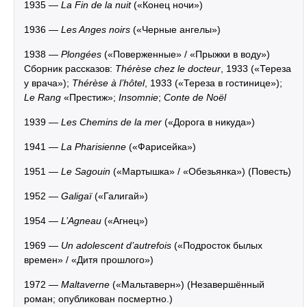
1935 —
La Fin de la nuit
(«Конец ночи»)
1936 —
Les Anges noirs
(«Черные ангелы»)
1938 —
Plongées
(«Поверженные» / «Прыжки в воду»)
Сборник рассказов:
Thérèse chez le docteur
, 1933 («Тереза
у врача»);
Thérèse à l’hôtel
, 1933 («Тереза в гостинице»);
Le Rang
«Престиж»;
Insomnie
;
Conte de Noël
1939 —
Les Chemins de la mer
(«Дорога в никуда»)
1941 —
La Pharisienne
(«Фарисейка»)
1951 —
Le Sagouin
(«Мартышка» / «Обезьянка») (Повесть)
1952 —
Galigaï
(«Галигай»)
1954 —
L’Agneau
(«Агнец»)
1969 —
Un adolescent d’autrefois
(«Подросток былых
времен» / «Дитя прошлого»)
1972 —
Maltaverne
(«Мальтаверн») (Незавершённый
роман; опубликован посмертно.)