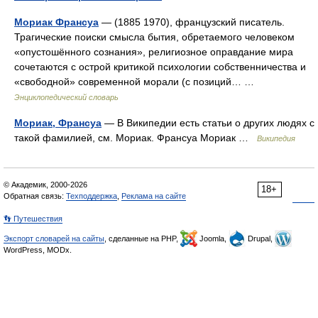
Мориак Франсуа
— (1885 1970), французский писатель.
Трагические поиски смысла бытия, обретаемого человеком
«опустошённого сознания», религиозное оправдание мира
сочетаются с острой критикой психологии собственничества и
«свободной» современной морали (с позиций… …
Энциклопедический словарь
Мориак, Франсуа
— В Википедии есть статьи о других людях с
такой фамилией, см. Мориак. Франсуа Мориак …
Википедия
© Академик, 2000-2026
18+
Обратная связь:
Техподдержка
,
Реклама на сайте
👣 Путешествия
Экспорт словарей на сайты
, сделанные на PHP,
Joomla,
Drupal,
WordPress, MODx.