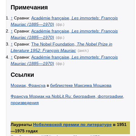
Примечания
↑
Сравни:
Académie française,
Les immortels
:
François
Mauriac (1885—1970)
(фр.)
↑
Сравни:
Académie française,
Les immortels
:
François
Mauriac (1885—1970)
(фр.)
↑
Сравни:
The Nobel Foundation,
The Nobel Prize in
Literature 1952: François Mauriac
(англ.)
↑
Сравни:
Académie française,
Les immortels
:
François
Mauriac (1885—1970)
(фр.)
Ссылки
Мориак, Франсуа
в
библиотеке Максима Мошкова
Франсуа Мориак на NobLit.Ru: биография, фотографии,
произведения
Лауреаты
Нобелевской премии по литературе
в 1951
—1975 годах