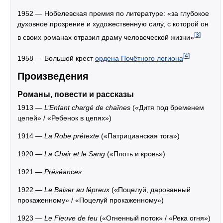
1952 — Нобелевская премия по литературе: «за глубокое
духовное прозрение и художественную силу, с которой он
[3]
в своих романах отразил драму человеческой жизни»
[4]
1958 — Большой крест
ордена Почётного легиона
Произведения
Романы, повести и рассказы
1913 —
L’Enfant chargé de chaînes
(«Дитя под бременем
цепей» / «Ребенок в цепях»)
1914 —
La Robe prétexte
(«Патрицианская тога»)
1920 —
La Chair et le Sang
(«Плоть и кровь»)
1921 —
Préséances
1922 —
Le Baiser au lépreux
(«Поцелуй, дарованный
прокаженному» / «Поцелуй прокаженному»)
1923 —
Le Fleuve de feu
(«Огненный поток» / «Река огня»)