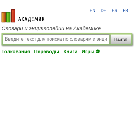
EN
DE
ES
FR
academic.ru
Словари и энциклопедии на Академике
Найти!
Толкования
Переводы
Книги
Игры ⚽