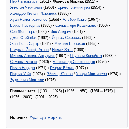
Пер Лагерквист
(1951) •
Франсуа Мориак
(1952) •
Уинстон Черчилль
(1953) •
Эрнест Хемингуэй
(1954) •
Халлдор Кильян Лакснесс
(1955) •
Хуан Рамон Хименес
(1956) •
Альбер Камю
(1957) •
Борис Пастернак
(1958) •
Сальваторе Квазимодо
(1959) •
Сен-Жон Перс
(1960) •
Иво Андрич
(1961) •
Джон Стейнбек
(1962) •
Йоргос Сеферис
(1963) •
Жан-Поль Сартр
(1964) •
Михаил Шолохов
(1965) •
Шмуэль Йосеф Агнон
/
Нелли Закс
(1966) •
Мигель Анхель Астуриас
(1967) •
Ясунари Кавабата
(1968) •
Сэмюэл Беккет
(1969) •
Александр Солженицын
(1970) •
Пабло Неруда
(1971) •
Генрих Бёлль
(1972) •
Патрик Уайт
(1973) •
Эйвинд Юнсон
/
Харри Мартинсон
(1974) •
Эудженио Монтале
(1975)
Полный список | (1901—1925) | (1926—1950) |
(1951—1975)
|
(1976—2000) | (2001—2025)
Источник:
Франсуа Мориак