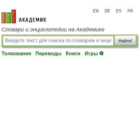
EN
DE
ES
FR
academic.ru
Словари и энциклопедии на Академике
Найти!
Толкования
Переводы
Книги
Игры ⚽