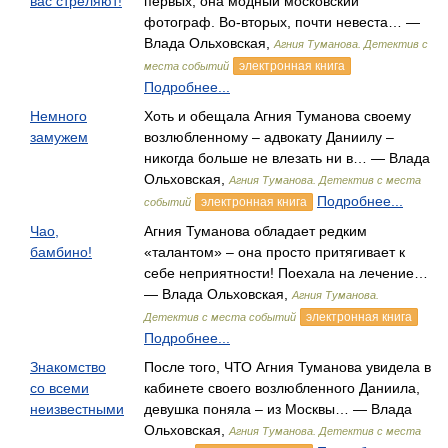
вас стреляют!
первых, она модный московский
фотограф. Во-вторых, почти невеста… —
Влада Ольховская,
Агния Туманова. Детектив с
электронная книга
места событий
Подробнее...
Немного
Хоть и обещала Агния Туманова своему
замужем
возлюбленному – адвокату Даниилу –
никогда больше не влезать ни в… — Влада
Ольховская,
Агния Туманова. Детектив с места
Подробнее...
электронная книга
событий
Чао,
Агния Туманова обладает редким
бамбино!
«талантом» – она просто притягивает к
себе неприятности! Поехала на лечение…
— Влада Ольховская,
Агния Туманова.
электронная книга
Детектив с места событий
Подробнее...
Знакомство
После того, ЧТО Агния Туманова увидела в
со всеми
кабинете своего возлюбленного Даниила,
неизвестными
девушка поняла – из Москвы… — Влада
Ольховская,
Агния Туманова. Детектив с места