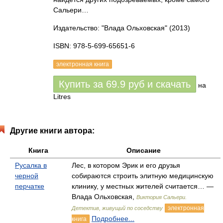
Сальери…
Издательство: "Влада Ольховская"
(2013)
ISBN: 978-5-699-65651-6
электронная книга
Купить за
69.9
руб
и скачать
на
Litres
Другие книги автора:
Книга
Описание
Русалка в
Лес, в котором Эрик и его друзья
черной
собираются строить элитную медицинскую
перчатке
клинику, у местных жителей считается… —
Влада Ольховская,
Виктория Сальери.
электронная
Детектив, живущий по соседству
Подробнее...
книга