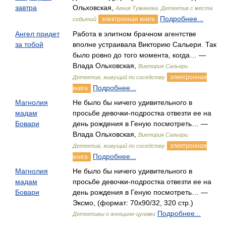
завтра
Ольховская,
Агния Туманова. Детектив с места
Подробнее...
электронная книга
событий
Ангел придет
Работа в элитном брачном агентстве
за тобой
вполне устраивала Викторию Сальери. Так
было ровно до того момента, когда… —
Влада Ольховская,
Виктория Сальери.
электронная
Детектив, живущий по соседству
Подробнее...
книга
Магнолия
Не было бы ничего удивительного в
мадам
просьбе девочки-подростка отвезти ее на
Бовари
день рождения в Геную посмотреть… —
Влада Ольховская,
Виктория Сальери.
электронная
Детектив, живущий по соседству
Подробнее...
книга
Магнолия
Не было бы ничего удивительного в
мадам
просьбе девочки-подростка отвезти ее на
Бовари
день рождения в Геную посмотреть… —
Эксмо, (формат: 70x90/32, 320 стр.)
Подробнее...
Детективы о женщине-цунами