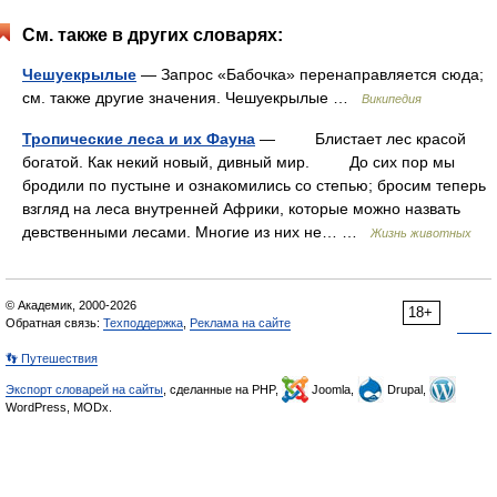
См. также в других словарях:
Чешуекрылые
— Запрос «Бабочка» перенаправляется сюда;
см. также другие значения. Чешуекрылые …
Википедия
Тропические леса и их Фауна
— Блистает лес красой
богатой. Как некий новый, дивный мир. До сих пор мы
бродили по пустыне и ознакомились со степью; бросим теперь
взгляд на леса внутренней Африки, которые можно назвать
девственными лесами. Многие из них не… …
Жизнь животных
© Академик, 2000-2026
18+
Обратная связь:
Техподдержка
,
Реклама на сайте
👣 Путешествия
Экспорт словарей на сайты
, сделанные на PHP,
Joomla,
Drupal,
WordPress, MODx.