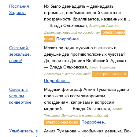
Послания
Их было двенадцать – двенадцать
Зодиака
огромных, необыкновенной чистоты и
прозрачности бриллиантов, названных в…
— Влада Ольховская,
Виктория Сальери.
электронная
Детектив, живущий по соседству
Подробнее...
книга
Свет мой,
Может ли один мужчина вызывать в
зеркальце,
девушке два противоположных чувства?
соври!
Да, если это Даниил Вербицкий. Адвокат…
— Влада Ольховская,
Агния Туманова.
электронная книга
Детектив с места событий
Подробнее...
Смерть в
Модный фотограф Агния Туманова давно
черном
привыкла ко всем заморочкам,
конвертике
опозданиям, капризам и вопросам
моделей… — Влада Ольховская,
Агния
Туманова. Детектив с места событий
Подробнее...
электронная книга
Улыбнитесь, в
Агния Туманова – необычная девушка. Во-