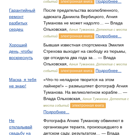
Подробнее...
электронная книга
событий
Гарантийный
После предательства возлюбленного,
ремонт
адвоката Даниила Вербицкого, Агния
разбитых
Туманова не может надолго… — Влада
сердец
Ольховская,
Агния Туманова. Детектив с места
Подробнее...
электронная книга
событий
Хороший
Бывшая известная спортсменка Эмилия
день, чтобы
Стрехова выходит на свободу из тюрьмы,
воскреснуть
где отсидела два года за… — Влада
Ольховская,
Агния Туманова. Детектив с места
Подробнее...
электронная книга
событий
Маска, я тебя
«Что-то неладное творится на этом
не знаю!
лайнере!» – размышляет фотограф Агния
Туманова. На великолепном корабле… —
Влада Ольховская,
Агния Туманова. Детектив с
электронная книга
места событий
Подробнее...
Не
Фотографа Агнию Туманову обвиняют в
откладывай
организации теракта, произошедшего в
свадьбу на
детском саду, результатом… — Влада