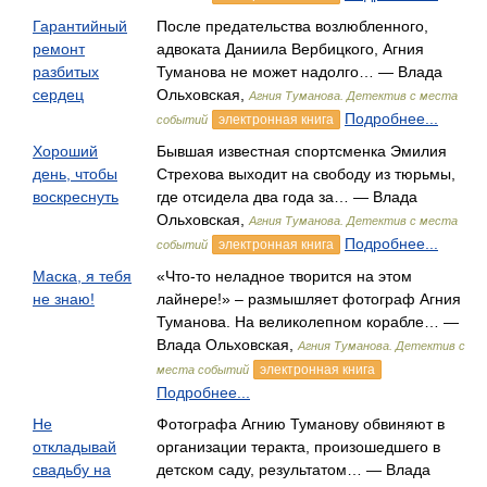
Гарантийный
После предательства возлюбленного,
ремонт
адвоката Даниила Вербицкого, Агния
разбитых
Туманова не может надолго… — Влада
сердец
Ольховская,
Агния Туманова. Детектив с места
Подробнее...
электронная книга
событий
Хороший
Бывшая известная спортсменка Эмилия
день, чтобы
Стрехова выходит на свободу из тюрьмы,
воскреснуть
где отсидела два года за… — Влада
Ольховская,
Агния Туманова. Детектив с места
Подробнее...
электронная книга
событий
Маска, я тебя
«Что-то неладное творится на этом
не знаю!
лайнере!» – размышляет фотограф Агния
Туманова. На великолепном корабле… —
Влада Ольховская,
Агния Туманова. Детектив с
электронная книга
места событий
Подробнее...
Не
Фотографа Агнию Туманову обвиняют в
откладывай
организации теракта, произошедшего в
свадьбу на
детском саду, результатом… — Влада