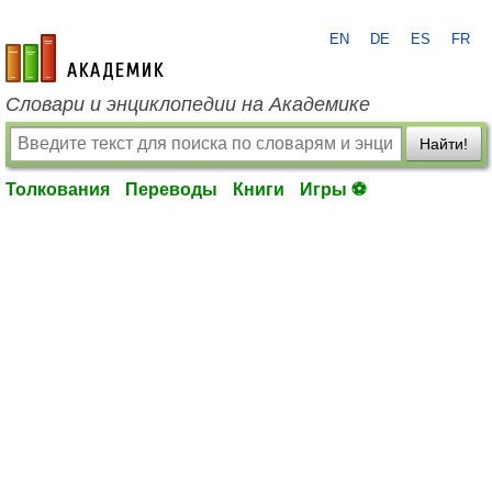
EN
DE
ES
FR
academic.ru
Словари и энциклопедии на Академике
Найти!
Толкования
Переводы
Книги
Игры ⚽