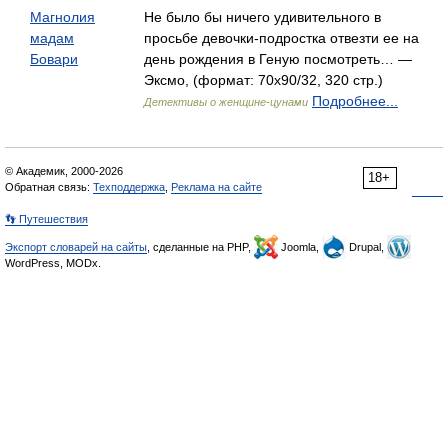
Магнолия
Не было бы ничего удивительного в
мадам
просьбе девочки-подростка отвезти ее на
Бовари
день рождения в Геную посмотреть… —
Эксмо, (формат: 70x90/32, 320 стр.)
Подробнее...
Детективы о женщине-цунами
© Академик, 2000-2026
18+
Обратная связь:
Техподдержка
,
Реклама на сайте
👣 Путешествия
Экспорт словарей на сайты
, сделанные на PHP,
Joomla,
Drupal,
WordPress, MODx.