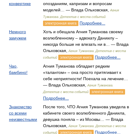
конвертике
опозданиям, капризам и вопросам
моделей… — Влада Ольховская,
Агния
Туманова. Детектив с места событий
Подробнее...
электронная книга
Немного
Хоть и обещала Агния Туманова своему
замужем
возлюбленному – адвокату Даниилу –
никогда больше не влезать ни в… — Влада
Ольховская,
Агния Туманова. Детектив с места
Подробнее...
электронная книга
событий
Чао,
Агния Туманова обладает редким
бамбино!
«талантом» – она просто притягивает к
себе неприятности! Поехала на лечение…
— Влада Ольховская,
Агния Туманова.
электронная книга
Детектив с места событий
Подробнее...
Знакомство
После того, ЧТО Агния Туманова увидела в
со всеми
кабинете своего возлюбленного Даниила,
неизвестными
девушка поняла – из Москвы… — Влада
Ольховская,
Агния Туманова. Детектив с места
Подробнее...
электронная книга
событий