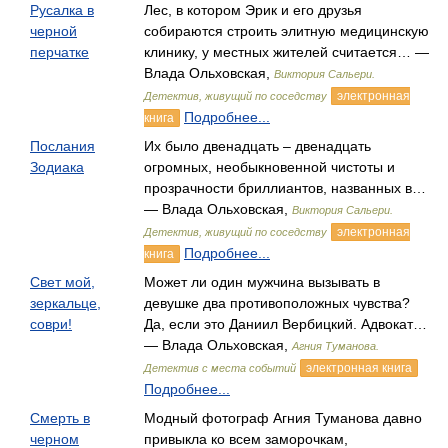
Русалка в
Лес, в котором Эрик и его друзья
черной
собираются строить элитную медицинскую
перчатке
клинику, у местных жителей считается… —
Влада Ольховская,
Виктория Сальери.
электронная
Детектив, живущий по соседству
Подробнее...
книга
Послания
Их было двенадцать – двенадцать
Зодиака
огромных, необыкновенной чистоты и
прозрачности бриллиантов, названных в…
— Влада Ольховская,
Виктория Сальери.
электронная
Детектив, живущий по соседству
Подробнее...
книга
Свет мой,
Может ли один мужчина вызывать в
зеркальце,
девушке два противоположных чувства?
соври!
Да, если это Даниил Вербицкий. Адвокат…
— Влада Ольховская,
Агния Туманова.
электронная книга
Детектив с места событий
Подробнее...
Смерть в
Модный фотограф Агния Туманова давно
черном
привыкла ко всем заморочкам,