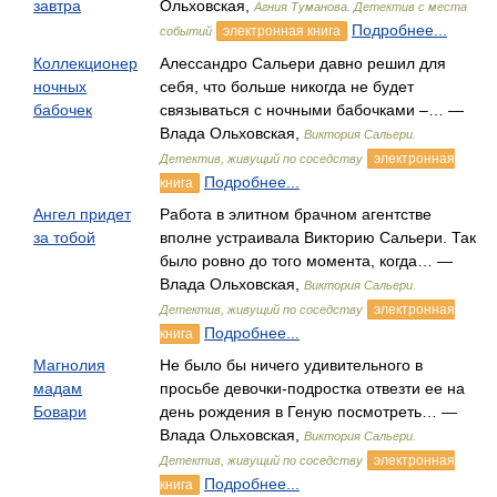
завтра
Ольховская,
Агния Туманова. Детектив с места
Подробнее...
электронная книга
событий
Коллекционер
Алессандро Сальери давно решил для
ночных
себя, что больше никогда не будет
бабочек
связываться с ночными бабочками –… —
Влада Ольховская,
Виктория Сальери.
электронная
Детектив, живущий по соседству
Подробнее...
книга
Ангел придет
Работа в элитном брачном агентстве
за тобой
вполне устраивала Викторию Сальери. Так
было ровно до того момента, когда… —
Влада Ольховская,
Виктория Сальери.
электронная
Детектив, живущий по соседству
Подробнее...
книга
Магнолия
Не было бы ничего удивительного в
мадам
просьбе девочки-подростка отвезти ее на
Бовари
день рождения в Геную посмотреть… —
Влада Ольховская,
Виктория Сальери.
электронная
Детектив, живущий по соседству
Подробнее...
книга