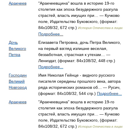
Аракчеев
"Аракчеевщина" вошла в историю 19-го
столетия как эпоха безудержного разгула
страстей, власть имущих при… — Кучково
поле, Издательство Буковского, (формат:
84x108/32, 672 стр.)
История Отечества в лицах
Подробнее...
Дочь
Елизавета Петровна, дочь Петра Великого,
Великого
на первый взгляд излишне веселая,
Петра
беззаботная, страстная к утехам… —
Лениздат, (формат: 84x108/32, 448 стр.)
Подробнее...
Господин
Имя Николая Гейнце - видного русского
Великий
писателя середины прошлого века, автора
Новгород
ряда исторических романов об… — Русич,
(формат: 84x108/32, 544 стр.)
Подробнее...
Аракчеев
"Аракчеевщина" вошла в историю 19-го
столетия как эпоха безудержного разгула
страстей, власть имущих при… — Кучково
поле, Издательство Буковского, (формат:
84x108/32, 672 стр.)
История Отечества в лицах