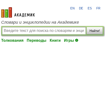
EN
DE
ES
FR
academic.ru
Словари и энциклопедии на Академике
Найти!
Толкования
Переводы
Книги
Игры ⚽