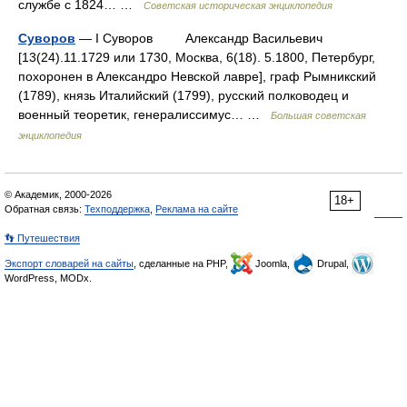
службе с 1824… …
Советская историческая энциклопедия
Суворов
— I Суворов Александр Васильевич
[13(24).11.1729 или 1730, Москва, 6(18). 5.1800, Петербург,
похоронен в Александро Невской лавре], граф Рымникский
(1789), князь Италийский (1799), русский полководец и
военный теоретик, генералиссимус… …
Большая советская
энциклопедия
© Академик, 2000-2026
18+
Обратная связь:
Техподдержка
,
Реклама на сайте
👣 Путешествия
Экспорт словарей на сайты
, сделанные на PHP,
Joomla,
Drupal,
WordPress, MODx.