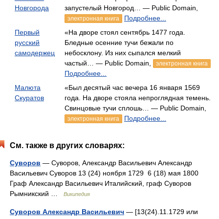
Новгорода
запустелый Новгород… — Public Domain,
Подробнее...
электронная книга
Первый
«На дворе стоял сентябрь 1477 года.
русский
Бледные осенние тучи бежали по
самодержец
небосклону. Из них сыпался мелкий
частый… — Public Domain,
электронная книга
Подробнее...
Малюта
«Был десятый час вечера 16 января 1569
Скуратов
года. На дворе стояла непроглядная темень.
Свинцовые тучи сплошь… — Public Domain,
Подробнее...
электронная книга
См. также в других словарях:
Суворов
— Суворов, Александр Васильевич Александр
Васильевич Суворов 13 (24) ноября 1729 6 (18) мая 1800
Граф Александр Васильевич Италийский, граф Суворов
Рымникский …
Википедия
Суворов Александр Васильевич
— [13(24).11.1729 или