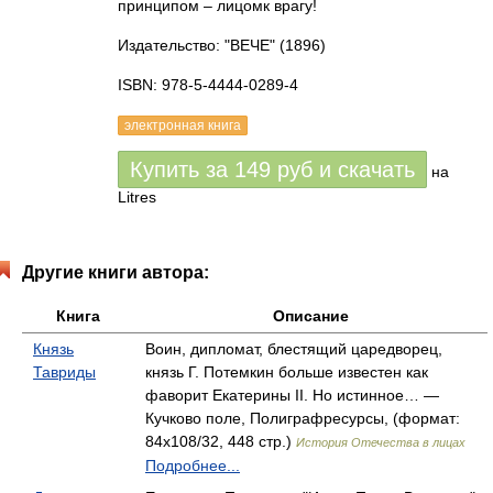
принципом – лицомк врагу!
Издательство: "ВЕЧЕ"
(1896)
ISBN: 978-5-4444-0289-4
электронная книга
Купить за
149
руб
и скачать
на
Litres
Другие книги автора:
Книга
Описание
Князь
Воин, дипломат, блестящий царедворец,
Тавриды
князь Г. Потемкин больше известен как
фаворит Екатерины II. Но истинное… —
Кучково поле, Полиграфресурсы, (формат:
84x108/32, 448 стр.)
История Отечества в лицах
Подробнее...