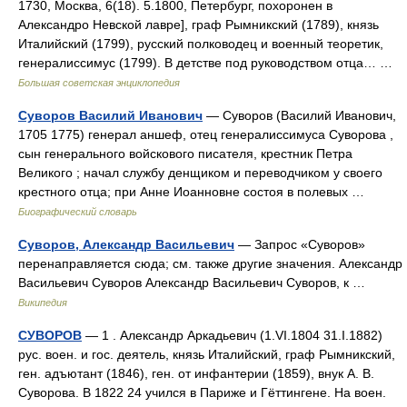
1730, Москва, 6(18). 5.1800, Петербург, похоронен в
Александро Невской лавре], граф Рымникский (1789), князь
Италийский (1799), русский полководец и военный теоретик,
генералиссимус (1799). В детстве под руководством отца… …
Большая советская энциклопедия
Суворов Василий Иванович
— Суворов (Василий Иванович,
1705 1775) генерал аншеф, отец генералиссимуса Суворова ,
сын генерального войскового писателя, крестник Петра
Великого ; начал службу денщиком и переводчиком у своего
крестного отца; при Анне Иоанновне состоя в полевых …
Биографический словарь
Суворов, Александр Васильевич
— Запрос «Суворов»
перенаправляется сюда; см. также другие значения. Александр
Васильевич Суворов Александр Васильевич Суворов, к …
Википедия
СУВОРОВ
— 1 . Александр Аркадьевич (1.VI.1804 31.I.1882)
рус. воен. и гос. деятель, князь Италийский, граф Рымникский,
ген. адъютант (1846), ген. от инфантерии (1859), внук А. В.
Суворова. В 1822 24 учился в Париже и Гёттингене. На воен.