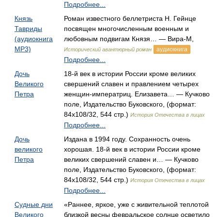
Подробнее...
Князь
Роман известного беллетриста Н. Гейнце
Тавриды
посвящен многочисленным военным и
(аудиокнига
любовным подвигам Князя… — Вира-М,
MP3)
аудиокнига
Исторический авантюрный роман
Подробнее...
Дочь
18-й век в истории России кроме великих
Великого
свершений славен и правлением четырех
Петра
женщин-императриц. Елизавета… — Кучково
поле, Издательство Буковского, (формат:
84x108/32, 544 стр.)
История Отечества в лицах
Подробнее...
Дочь
Издана в 1994 году. Сохранность очень
великого
хорошая. 18-й век в истории России кроме
Петра
великих свершений славен и… — Кучково
поле, Издательство Буковского, (формат:
84x108/32, 544 стр.)
История Отечества в лицах
Подробнее...
Судные дни
«Раннее, яркое, уже с живительной теплотой
Великого
близкой весны февральское солнце осветило