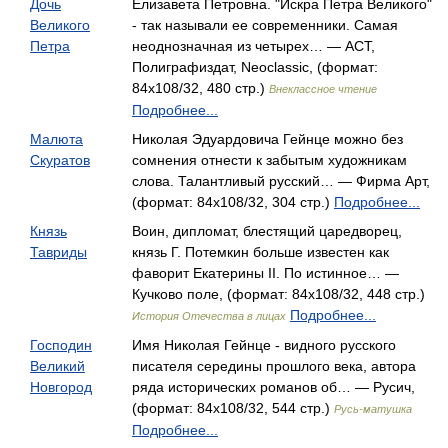
Дочь
Елизавета Петровна. "Искра Петра Великого"
Великого
- так называли ее современники. Самая
Петра
неоднозначная из четырех… — АСТ,
Полиграфиздат, Neoclassic, (формат:
84x108/32, 480 стр.)
Внеклассное чтение
Подробнее...
Малюта
Николая Эдуардовича Гейнце можно без
Скуратов
сомнения отнести к забытым художникам
слова. Талантливый русский… — Фирма Арт,
(формат: 84x108/32, 304 стр.)
Подробнее...
Князь
Воин, дипломат, блестящий царедворец,
Тавриды
князь Г. Потемкин больше известен как
фаворит Екатерины II. По истинное… —
Кучково поле, (формат: 84x108/32, 448 стр.)
Подробнее...
История Отечества в лицах
Господин
Имя Николая Гейнце - видного русского
Великий
писателя середины прошлого века, автора
Новгород
ряда исторических романов об… — Русич,
(формат: 84x108/32, 544 стр.)
Русь-матушка
Подробнее...