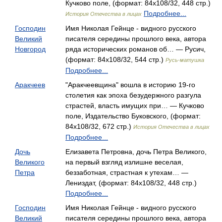
Кучково поле, (формат: 84x108/32, 448 стр.)
Подробнее...
История Отечества в лицах
Господин
Имя Николая Гейнце - видного русского
Великий
писателя середины прошлого века, автора
Новгород
ряда исторических романов об… — Русич,
(формат: 84x108/32, 544 стр.)
Русь-матушка
Подробнее...
Аракчеев
"Аракчеевщина" вошла в историю 19-го
столетия как эпоха безудержного разгула
страстей, власть имущих при… — Кучково
поле, Издательство Буковского, (формат:
84x108/32, 672 стр.)
История Отечества в лицах
Подробнее...
Дочь
Елизавета Петровна, дочь Петра Великого,
Великого
на первый взгляд излишне веселая,
Петра
беззаботная, страстная к утехам… —
Лениздат, (формат: 84x108/32, 448 стр.)
Подробнее...
Господин
Имя Николая Гейнце - видного русского
Великий
писателя середины прошлого века, автора