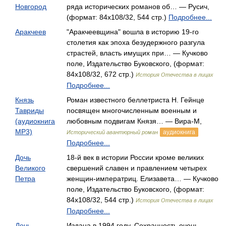
Новгород
ряда исторических романов об… — Русич,
(формат: 84x108/32, 544 стр.)
Подробнее...
Аракчеев
"Аракчеевщина" вошла в историю 19-го
столетия как эпоха безудержного разгула
страстей, власть имущих при… — Кучково
поле, Издательство Буковского, (формат:
84x108/32, 672 стр.)
История Отечества в лицах
Подробнее...
Князь
Роман известного беллетриста Н. Гейнце
Тавриды
посвящен многочисленным военным и
(аудиокнига
любовным подвигам Князя… — Вира-М,
MP3)
аудиокнига
Исторический авантюрный роман
Подробнее...
Дочь
18-й век в истории России кроме великих
Великого
свершений славен и правлением четырех
Петра
женщин-императриц. Елизавета… — Кучково
поле, Издательство Буковского, (формат:
84x108/32, 544 стр.)
История Отечества в лицах
Подробнее...
Дочь
Издана в 1994 году. Сохранность очень