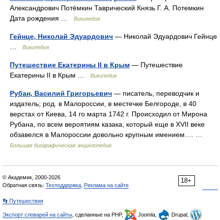
Александрович Потёмкин Таврический Князь Г. А. Потемкин
Дата рождения …
Википедия
Гейнце, Николай Эдуардович
— Николай Эдуардович Гейнце
…
Википедия
Путешествие Екатерины II в Крым
— Путешествие
Екатерины II в Крым …
Википедия
Рубан, Василий Григорьевич
— писатель, переводчик и
издатель; род. в Малороссии, в местечке Белгороде, в 40
верстах от Киева, 14 го марта 1742 г. Происходил от Мирона
Рубана, по всем вероятиям казака, который еще в XVII веке
обзавелся в Малороссии довольно крупным имением.… …
Большая биографическая энциклопедия
© Академик, 2000-2026
18+
Обратная связь:
Техподдержка
,
Реклама на сайте
👣 Путешествия
Экспорт словарей на сайты
, сделанные на PHP,
Joomla,
Drupal,