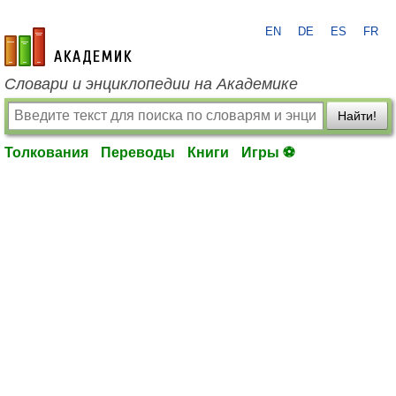
EN
DE
ES
FR
academic.ru
Словари и энциклопедии на Академике
Найти!
Толкования
Переводы
Книги
Игры ⚽