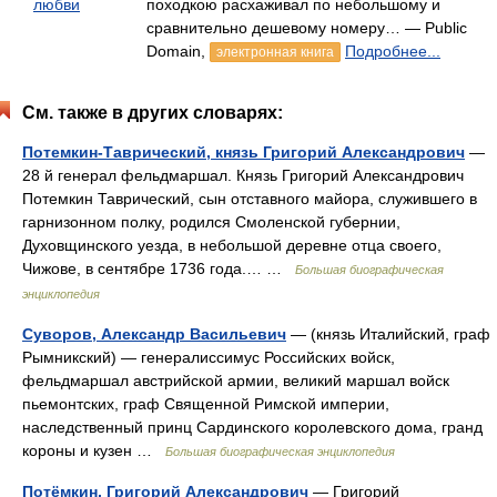
любви
походкою расхаживал по небольшому и
сравнительно дешевому номеру… — Public
Domain,
Подробнее...
электронная книга
См. также в других словарях:
Потемкин-Таврический, князь Григорий Александрович
—
28 й генерал фельдмаршал. Князь Григорий Александрович
Потемкин Таврический, сын отставного майора, служившего в
гарнизонном полку, родился Смоленской губернии,
Духовщинского уезда, в небольшой деревне отца своего,
Чижове, в сентябре 1736 года.… …
Большая биографическая
энциклопедия
Суворов, Александр Васильевич
— (князь Италийский, граф
Рымникский) — генералиссимус Российских войск,
фельдмаршал австрийской армии, великий маршал войск
пьемонтских, граф Священной Римской империи,
наследственный принц Сардинского королевского дома, гранд
короны и кузен …
Большая биографическая энциклопедия
Потёмкин, Григорий Александрович
— Григорий