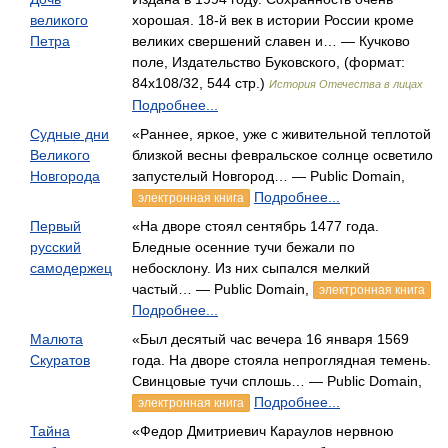
великого
хорошая. 18-й век в истории России кроме
Петра
великих свершений славен и… — Кучково
поле, Издательство Буковского, (формат:
84x108/32, 544 стр.)
История Отечества в лицах
Подробнее...
Судные дни
«Раннее, яркое, уже с живительной теплотой
Великого
близкой весны февральское солнце осветило
Новгорода
запустелый Новгород… — Public Domain,
Подробнее...
электронная книга
Первый
«На дворе стоял сентябрь 1477 года.
русский
Бледные осенние тучи бежали по
самодержец
небосклону. Из них сыпался мелкий
частый… — Public Domain,
электронная книга
Подробнее...
Малюта
«Был десятый час вечера 16 января 1569
Скуратов
года. На дворе стояла непроглядная темень.
Свинцовые тучи сплошь… — Public Domain,
Подробнее...
электронная книга
Тайна
«Федор Дмитриевич Караулов нервною