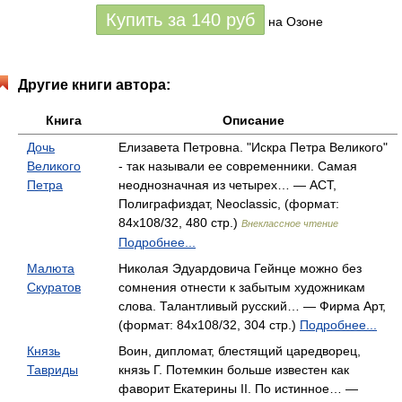
Купить за
140
руб
на Озоне
Другие книги автора:
Книга
Описание
Дочь
Елизавета Петровна. "Искра Петра Великого"
Великого
- так называли ее современники. Самая
Петра
неоднозначная из четырех… — АСТ,
Полиграфиздат, Neoclassic, (формат:
84x108/32, 480 стр.)
Внеклассное чтение
Подробнее...
Малюта
Николая Эдуардовича Гейнце можно без
Скуратов
сомнения отнести к забытым художникам
слова. Талантливый русский… — Фирма Арт,
(формат: 84x108/32, 304 стр.)
Подробнее...
Князь
Воин, дипломат, блестящий царедворец,
Тавриды
князь Г. Потемкин больше известен как
фаворит Екатерины II. По истинное… —