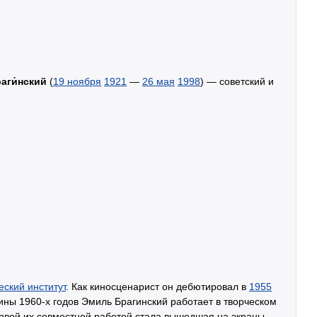
аги́нский
(
19 ноября
1921
—
26 мая
1998
) — советский и
ский институт
. Как киносценарист он дебютировал в
1955
ины 1960-х годов Эмиль Брагинский работает в творческом
ервой их совместной работой стала вышедшая на экраны