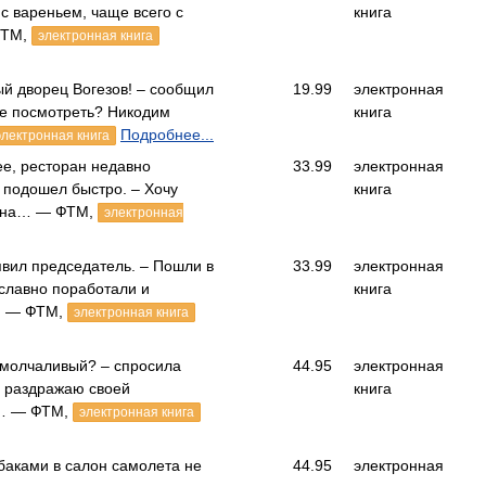
с вареньем, чаще всего с
книга
ФТМ,
электронная книга
й дворец Вогезов! – сообщил
19.99
электронная
те посмотреть? Никодим
книга
Подробнее...
электронная книга
е, ресторан недавно
33.99
электронная
 подошел быстро. – Хочу
книга
рина… — ФТМ,
электронная
вил председатель. – Пошли в
33.99
электронная
славно поработали и
книга
… — ФТМ,
электронная книга
 молчаливый? – спросила
44.95
электронная
ас раздражаю своей
книга
Я… — ФТМ,
электронная книга
обаками в салон самолета не
44.95
электронная