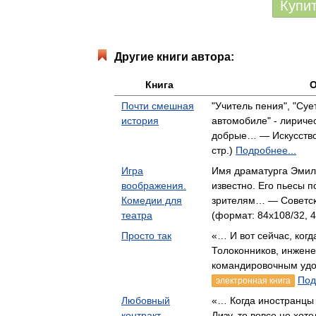
Купи
Другие книги автора:
Книга
О
Почти смешная
"Учитель пения", "Суе
история
автомобиле" - лириче
добрые… — Искусство,
стр.)
Подробнее...
Игра
Имя драматурга Эмил
воображения.
известно. Его пьесы п
Комедии для
зрителям… — Советск
театра
(формат: 84x108/32, 4
Просто так
«… И вот сейчас, ког
Толоконников, инжене
командировочным уд
Под
электронная книга
Любовный
«… Когда иностранцы
контракт
Лизу, то вовсе не хот