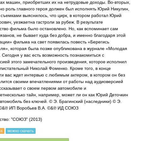
ах машин, приобретших их на нетрудовые доходы. Во-вторых,
но роль главного героя должен был исполнять Юрий Никулин,
 съемками выяснилось, что цирк, в котором работал Юрий
ович, уезжаетна гастроли за рубеж. В результате
ство фильма было остановлено. Но, как вспоминает сам
язанов, не бывает худа без добра, и именно благодаря этой
ации» фильма на свет появилась повесть «Берегись
ля», которая была позже опубликована в журнале «Молодая
. Сегодня у вас есть возможность познакомиться с
сией этого замечательного произведения, которое исполнил
блистательный Николай Фоменко. Кроме того, в конце
ги вас ждет интервью с любимым актером, в котором он без
елится своими впечатлениями от работы над аудиоверсией
ассказывает о своем первом автомобиле и
етнесколько тайн, например, может ли он как Юрий Деточкин
автомобиль без ключей. © Э. Брагинский (наследники) © Э.
 ©&℗ ИП Воробьев В.А. ©&℗ ИД СОЮЗ
ство: "СОЮЗ"
(2013)
га
можно скачать