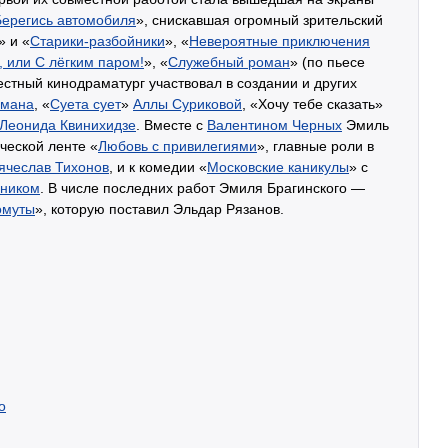
Берегись автомобиля
», снискавшая огромный зрительский
» и «
Старики-разбойники
», «
Невероятные приключения
 или С лёгким паром!
», «
Служебный роман
» (по пьесе
стный кинодраматург участвовал в создании и других
рмана
, «
Суета сует
»
Аллы Суриковой
, «Хочу тебе сказать»
Леонида Квинихидзе
. Вместе с
Валентином Черных
Эмиль
ческой ленте «
Любовь с привилегиями
», главные роли в
ячеслав Тихонов
, и к комедии «
Московские каникулы
» с
ником
. В числе последних работ Эмиля Брагинского —
омуты
», которую поставил Эльдар Рязанов.
о