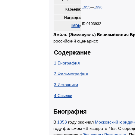
1955
—
1996
Карьера:
Награды:
ID 0103932
IMDb
:
Эми́ль (Эммануэль) Вениами́нович Бр
российский сценарист.
Содержание
1
Биография
2
Фильмография
3
Источники
4
Ссылки
Биография
В
1953
году окончил
Московский юридиче
году фильмом «В квадрате 45». С серед
содружестве с
Эльдаром Рязановым
. П