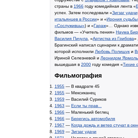
страны в
1966
году комедийная лента «
успех. Затем последовали «
Зигзаг удачи
итальянцев в России
» и «
Ирония судьбы,
«Сослуживцы»
) и «
Гараж
»… Однако изве
фильмов — «Учитель пения»
Наума Би
Василия Пичула
, «
Артистка из Грибова
»
Брагинский написал сценарии к драмати
которой исполнили
Любовь Полищук
и
В
Ириной Селезневой и
Леонидом Ярмоль
вышедшая в
2000
году комедия «
Тихие 
Фильмография
1955
— В квадрате 45
1955
— Мексиканец
1959
— Василий Суриков
1963
—
Если ты прав...
1966
— Маленький беглец
1966
—
Берегись автомобиля
1967
—
Когда дождь и ветер стучат в окн
1969
—
Зигзаг удачи