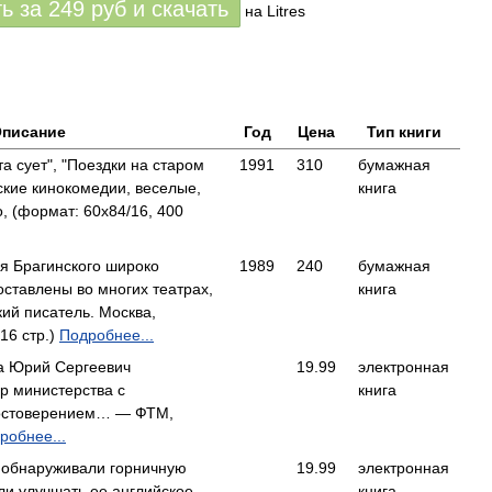
ть за
249
руб
и скачать
на Litres
писание
Год
Цена
Тип книги
та сует", "Поездки на старом
1991
310
бумажная
ские кинокомедии, веселые,
книга
 (формат: 60x84/16, 400
я Брагинского широко
1989
240
бумажная
оставлены во многих театрах,
книга
ий писатель. Москва,
16 стр.)
Подробнее...
да Юрий Сергеевич
19.99
электронная
р министерства с
книга
остоверением… — ФТМ,
робнее...
 обнаруживали горничную
19.99
электронная
ели улучшать ее английское
книга