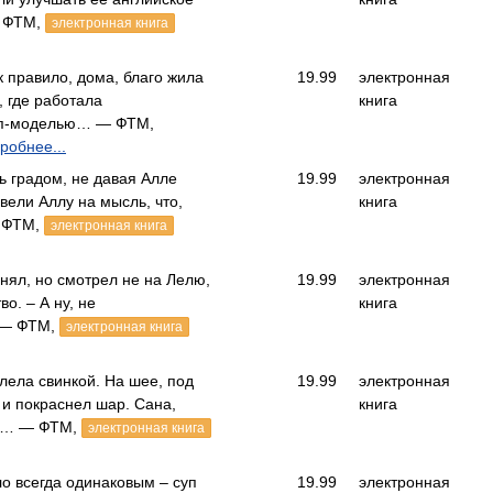
 ФТМ,
электронная книга
 правило, дома, благо жила
19.99
электронная
 где работала
книга
оп-моделью… — ФТМ,
робнее...
 градом, не давая Алле
19.99
электронная
вели Аллу на мысль, что,
книга
— ФТМ,
электронная книга
нял, но смотрел не на Лелю,
19.99
электронная
во. – А ну, не
книга
 — ФТМ,
электронная книга
лела свинкой. На шее, под
19.99
электронная
 и покраснел шар. Сана,
книга
ла… — ФТМ,
электронная книга
 всегда одинаковым – суп
19.99
электронная