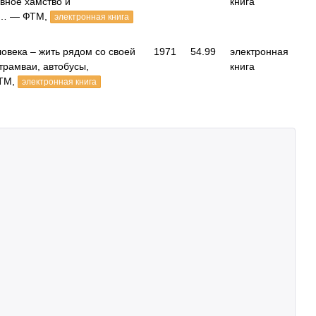
овное хамство и
книга
к… — ФТМ,
электронная книга
овека – жить рядом со своей
1971
54.99
электронная
трамваи, автобусы,
книга
ФТМ,
электронная книга