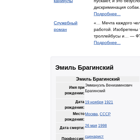
каникулы
пускают, и это безусл
дискриминация соба
Подробнее...
Служебный
«… Мечта каждого чел
роман
работой. Изобретены 
троллейбусы и… — 
Подробнее...
Эмиль Брагинский
Эмиль Брагинский
Эммануэль Вениаминович
Имя при
Брагинский
рождении:
Дата
19 ноября
1921
рождения:
Место
Москва
,
СССР
рождения:
26 мая
1998
Дата смерти:
сценарист
Профессия: