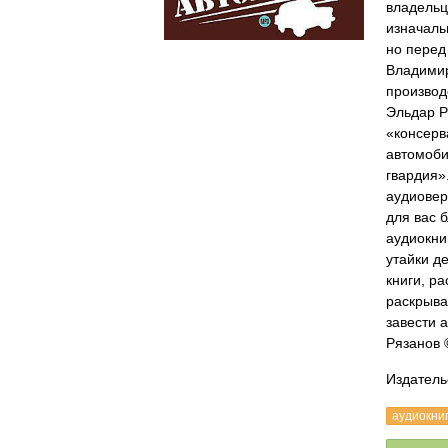
владельц
изначаль
но перед
Владимир
производ
Эльдар Р
«консерв
автомоби
гвардия»
аудиовер
для вас 
аудиокни
утайки д
книги, р
раскрыва
завести 
Рязанов
Издатель
аудиокни