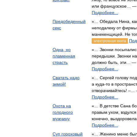
или французское… —
Подробнее...
Предобеденный
«… Обедала Нина, как
секс
неподалеку от фирмы,
манекенщицей. Не т
Под
электронная книга
Одна, но
«… Звонки посыпались
пламенная
передышки. Звонки на
страсть
должно быть, эти… 
Подробнее...
Сватать надо
«… Сергей голову под
зимой!
а куда-то в пространст
отворачивайтесь! –…
Подробнее...
Охота на
«… В детстве Сана бо
голодного
правым ухом, вздулся
мужчину
конечно, выздорове
Подробнее...
Суп гороховый
«… Женино меню было