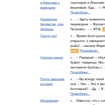
и блинчики с
гороховый и блинчики 
вареньем
вишневым. Еда… — 
Подробнее...
Парижское
«… – Здесь знамениты
безумство, или
переводчик. – Желае
Добиньи
Петрович… — ФТМ,
Суета сует
«… Время было ранне
открылся, и официант
рыбы! – сказала Ма
Подробнее...
книга
Учитель пения
«… – Перерыв! – объя
буфет, товарищи. Мы 
заслужили булочку с
Подробнее...
Почти смешная
«… – Вы всегда такой
история
она. – Нет. – Это я в
болтовней? – Да. – 
Подробнее...
Московские
«… Известно, что с с