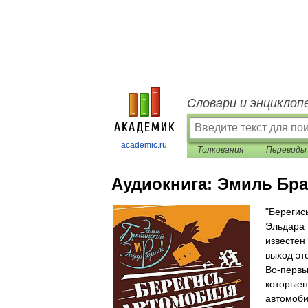
Словари и энциклоп
academic.ru
Толкования
Переводы
Аудиокнига:
Эмиль Бра
"Берегис
Эльдара 
известен
выход эт
Во-первы
которыен
автомоби