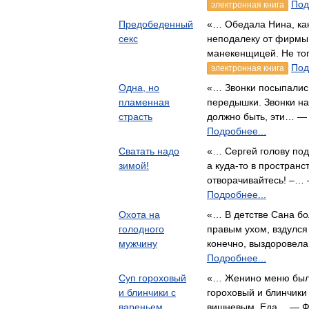
Под
электронная книга
Предобеденный
«… Обедала Нина, как
секс
неподалеку от фирмы,
манекенщицей. Не т
Под
электронная книга
Одна, но
«… Звонки посыпались
пламенная
передышки. Звонки на
страсть
должно быть, эти… 
Подробнее...
Сватать надо
«… Сергей голову под
зимой!
а куда-то в пространст
отворачивайтесь! –…
Подробнее...
Охота на
«… В детстве Сана бо
голодного
правым ухом, вздулся
мужчину
конечно, выздорове
Подробнее...
Суп гороховый
«… Женино меню было
и блинчики с
гороховый и блинчики 
вареньем
вишневым. Еда… — 