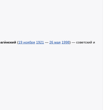
аги́нский
(
19 ноября
1921
—
26 мая
1998
) — советский и