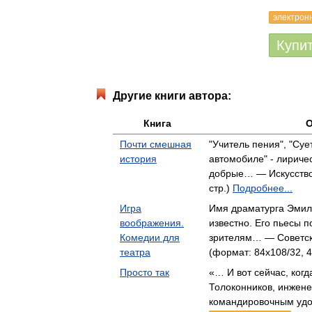
электрон
Купи
Другие книги автора:
Книга
О
Почти смешная
"Учитель пения", "Суе
история
автомобиле" - лириче
добрые… — Искусство,
стр.)
Подробнее...
Игра
Имя драматурга Эмил
воображения.
известно. Его пьесы п
Комедии для
зрителям… — Советск
театра
(формат: 84x108/32, 4
Просто так
«… И вот сейчас, ког
Толоконников, инжене
командировочным уд