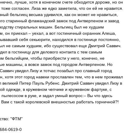
онечно, лучше, хотя в конечном счете обходится дороже, но он
 тоже согласен. Лиза же едко заметила, что он ей не нравится.
ный бельгиец весьма удивился, как он может не нравиться,
него старинный фламандский замок под Антверпеном и завод
водству стиральных машин. Бельгиец был не худшим
м, он приехал – уехал, а вот гостиничный охранник Алеша,
зывавший себя секьюрити, находился в гостинице постоянно,
был не самым худшим, ибо существовал еще Дмитрий Саввич.
дил в гостиницу для делового контакта с тем самым
м бельгийцем, чтобы приобрести у него, конечно, не
ые машины, а вовсе замок под городом Антверпеном. Но
Саввич увидел Лизу и тотчас позабыл про славный город
н, хотя этот город навеки прославлен тем, что в нем проживал
л великий Питер Пауль Рубенс. Дмитрий Саввич увидел Лизу в
й одежде, в кружевном чепчике и кружевном фартуке, с
 пылесосом в руке, и задал умный вопрос:– Вы что здесь
 Вам с такой королевской внешностью работать горничной?!
ство: "ФТМ"
7684-0619-0