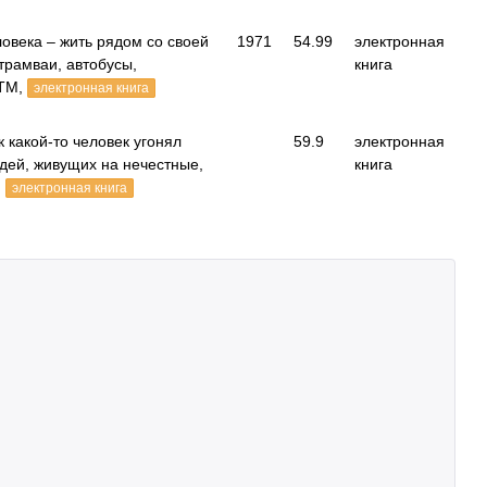
овека – жить рядом со своей
1971
54.99
электронная
трамваи, автобусы,
книга
ФТМ,
электронная книга
 какой-то человек угонял
59.9
электронная
дей, живущих на нечестные,
книга
,
электронная книга