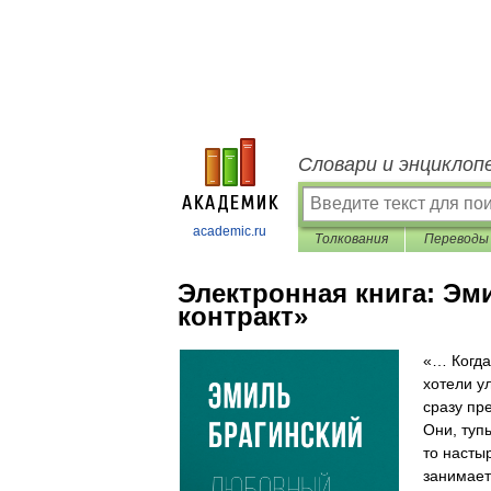
Словари и энциклоп
academic.ru
Толкования
Переводы
Электронная книга:
Эми
контракт»
«… Когда
хотели у
сразу пр
Они, туп
то насты
занимает