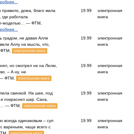
робнее...
 правило, дома, благо жила
19.99
электронная
 где работала
книга
оп-моделью… — ФТМ,
робнее...
 градом, не давая Алле
19.99
электронная
вели Аллу на мысль, что,
книга
— ФТМ,
электронная книга
нял, но смотрел не на Лелю,
19.99
электронная
во. – А ну, не
книга
 — ФТМ,
электронная книга
лела свинкой. На шее, под
19.99
электронная
 и покраснел шар. Сана,
книга
ла… — ФТМ,
электронная книга
 всегда одинаковым – суп
19.99
электронная
с вареньем, чаще всего с
книга
ФТМ,
электронная книга