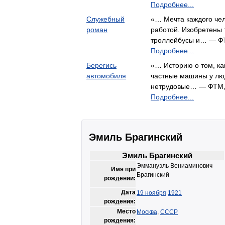
Подробнее...
Служебный
«… Мечта каждого чел
роман
работой. Изобретены 
троллейбусы и… — 
Подробнее...
Берегись
«… Историю о том, как
автомобиля
частные машины у лю
нетрудовые… — ФТМ
Подробнее...
Эмиль Брагинский
Эмиль Брагинский
Эммануэль Вениаминович
Имя при
Брагинский
рождении:
Дата
19 ноября
1921
рождения:
Место
Москва
,
СССР
рождения: