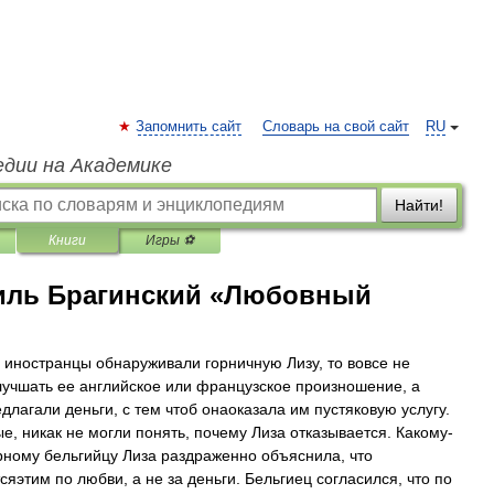
Запомнить сайт
Словарь на свой сайт
RU
едии на Академике
Найти!
Книги
Игры ⚽
ль Брагинский «Любовный
 иностранцы обнаруживали горничную Лизу, то вовсе не
лучшать ее английское или французское произношение, а
едлагали деньги, с тем чтоб онаоказала им пустяковую услугу.
ые, никак не могли понять, почему Лиза отказывается. Какому-
рному бельгийцу Лиза раздраженно объяснила, что
сяэтим по любви, а не за деньги. Бельгиец согласился, что по