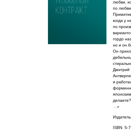
любви, к
по любви
Примитив
когда у 
по произ
варианто
гордо на
но и он 
Он прихо
дебильны
стиральн
Дмитрий 
Антверпе
и работа
форменно
японским
делаете?
…»
Издатель
ISBN: 5-