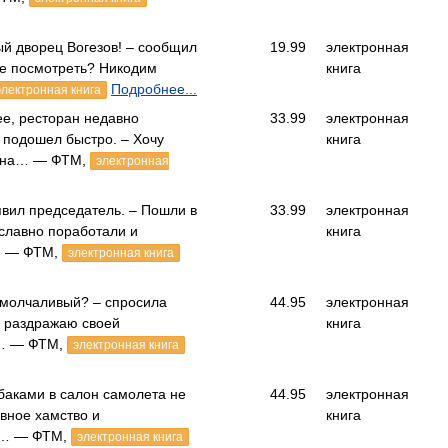
й дворец Вогезов! – сообщил
19.99
электронная
те посмотреть? Никодим
книга
Подробнее...
электронная книга
е, ресторан недавно
33.99
электронная
 подошел быстро. – Хочу
книга
рина… — ФТМ,
электронная
вил председатель. – Пошли в
33.99
электронная
славно поработали и
книга
… — ФТМ,
электронная книга
 молчаливый? – спросила
44.95
электронная
ас раздражаю своей
книга
Я… — ФТМ,
электронная книга
обаками в салон самолета не
44.95
электронная
овное хамство и
книга
к… — ФТМ,
электронная книга