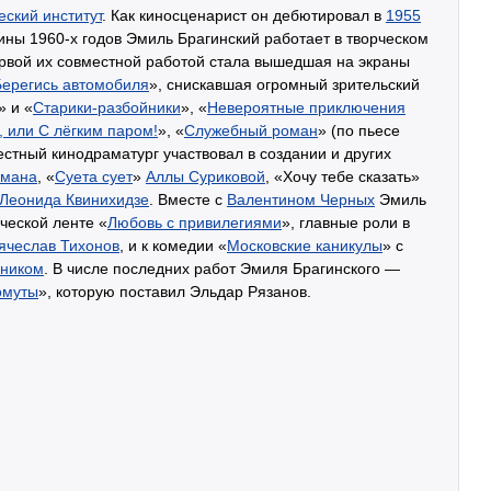
ский институт
. Как киносценарист он дебютировал в
1955
ины 1960-х годов Эмиль Брагинский работает в творческом
ервой их совместной работой стала вышедшая на экраны
Берегись автомобиля
», снискавшая огромный зрительский
» и «
Старики-разбойники
», «
Невероятные приключения
 или С лёгким паром!
», «
Служебный роман
» (по пьесе
стный кинодраматург участвовал в создании и других
рмана
, «
Суета сует
»
Аллы Суриковой
, «Хочу тебе сказать»
Леонида Квинихидзе
. Вместе с
Валентином Черных
Эмиль
ческой ленте «
Любовь с привилегиями
», главные роли в
ячеслав Тихонов
, и к комедии «
Московские каникулы
» с
ником
. В числе последних работ Эмиля Брагинского —
омуты
», которую поставил Эльдар Рязанов.