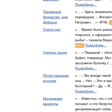
Подробнее...
Парижское
«… – Здесь знамениты
безумство, или
переводчик. – Желае
Добиньи
Петрович… — ФТМ,
Суета сует
«… Время было ранне
открылся, и официант
рыбы! – сказала Ма
Подробнее...
книга
Учитель пения
«… – Перерыв! – объя
буфет, товарищи. Мы 
заслужили булочку с
Подробнее...
Почти смешная
«… – Вы всегда такой
история
она. – Нет. – Это я в
болтовней? – Да. – 
Подробнее...
Московские
«… Известно, что с с
каникулы
пускают, и это безусл
дискриминация соба