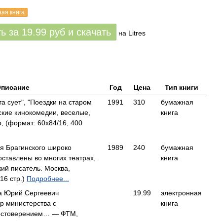
ная книга
ть за
19.99
руб
и скачать
на Litres
писание
Год
Цена
Тип книги
та сует", "Поездки на старом
1991
310
бумажная
ские кинокомедии, веселые,
книга
 (формат: 60x84/16, 400
я Брагинского широко
1989
240
бумажная
оставлены во многих театрах,
книга
ий писатель. Москва,
16 стр.)
Подробнее...
да Юрий Сергеевич
19.99
электронная
р министерства с
книга
остоверением… — ФТМ,