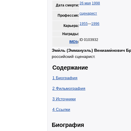
26 мая
1998
Дата смерти:
сценарист
Профессия:
1955
—
1996
Карьера:
Награды:
ID 0103932
IMDb
:
Эми́ль (Эммануэль) Вениами́нович Бр
российский сценарист.
Содержание
1
Биография
2
Фильмография
3
Источники
4
Ссылки
Биография