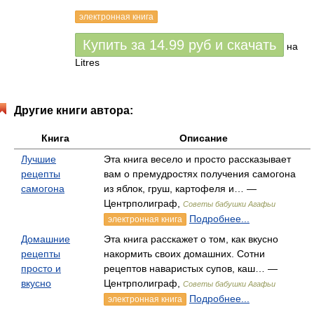
электронная книга
Купить за
14.99
руб
и скачать
на
Litres
Другие книги автора:
Книга
Описание
Лучшие
Эта книга весело и просто рассказывает
рецепты
вам о премудростях получения самогона
самогона
из яблок, груш, картофеля и… —
Центрполиграф,
Советы бабушки Агафьи
Подробнее...
электронная книга
Домашние
Эта книга расскажет о том, как вкусно
рецепты
накормить своих домашних. Сотни
просто и
рецептов наваристых супов, каш… —
вкусно
Центрполиграф,
Советы бабушки Агафьи
Подробнее...
электронная книга