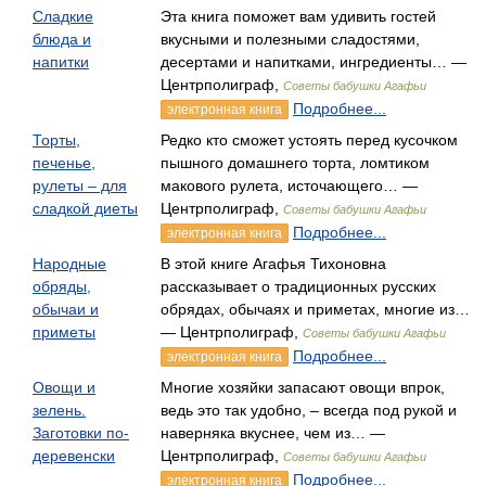
Сладкие
Эта книга поможет вам удивить гостей
блюда и
вкусными и полезными сладостями,
напитки
десертами и напитками, ингредиенты… —
Центрполиграф,
Советы бабушки Агафьи
Подробнее...
электронная книга
Торты,
Редко кто сможет устоять перед кусочком
печенье,
пышного домашнего торта, ломтиком
рулеты – для
макового рулета, источающего… —
сладкой диеты
Центрполиграф,
Советы бабушки Агафьи
Подробнее...
электронная книга
Народные
В этой книге Агафья Тихоновна
обряды,
рассказывает о традиционных русских
обычаи и
обрядах, обычаях и приметах, многие из…
приметы
— Центрполиграф,
Советы бабушки Агафьи
Подробнее...
электронная книга
Овощи и
Многие хозяйки запасают овощи впрок,
зелень.
ведь это так удобно, – всегда под рукой и
Заготовки по-
наверняка вкуснее, чем из… —
деревенски
Центрполиграф,
Советы бабушки Агафьи
Подробнее...
электронная книга