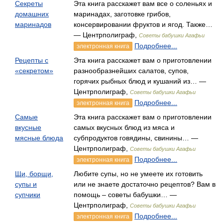
Секреты
Эта книга расскажет вам все о соленьях и
домашних
маринадах, заготовке грибов,
маринадов
консервировании фруктов и ягод. Также…
— Центрполиграф,
Советы бабушки Агафьи
Подробнее...
электронная книга
Рецепты с
Эта книга расскажет вам о приготовлении
«секретом»
разнообразнейших салатов, супов,
горячих рыбных блюд и кушаний из… —
Центрполиграф,
Советы бабушки Агафьи
Подробнее...
электронная книга
Самые
Эта книга расскажет вам о приготовлении
вкусные
самых вкусных блюд из мяса и
мясные блюда
субпродуктов говядины, свинины… —
Центрполиграф,
Советы бабушки Агафьи
Подробнее...
электронная книга
Щи, борщи,
Любите супы, но не умеете их готовить
супы и
или не знаете достаточно рецептов? Вам в
супчики
помощь – советы бабушки… —
Центрполиграф,
Советы бабушки Агафьи
Подробнее...
электронная книга