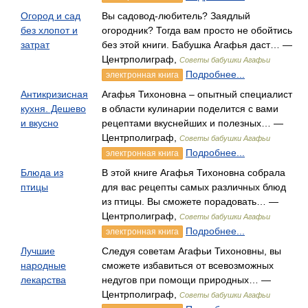
Огород и сад
Вы садовод-любитель? Заядлый
без хлопот и
огородник? Тогда вам просто не обойтись
затрат
без этой книги. Бабушка Агафья даст… —
Центрполиграф,
Советы бабушки Агафьи
Подробнее...
электронная книга
Антикризисная
Агафья Тихоновна – опытный специалист
кухня. Дешево
в области кулинарии поделится с вами
и вкусно
рецептами вкуснейших и полезных… —
Центрполиграф,
Советы бабушки Агафьи
Подробнее...
электронная книга
Блюда из
В этой книге Агафья Тихоновна собрала
птицы
для вас рецепты самых различных блюд
из птицы. Вы сможете порадовать… —
Центрполиграф,
Советы бабушки Агафьи
Подробнее...
электронная книга
Лучшие
Следуя советам Агафьи Тихоновны, вы
народные
сможете избавиться от всевозможных
лекарства
недугов при помощи природных… —
Центрполиграф,
Советы бабушки Агафьи