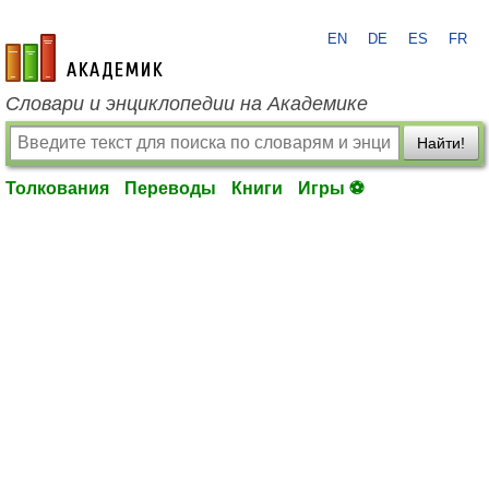
EN
DE
ES
FR
academic.ru
Словари и энциклопедии на Академике
Найти!
Толкования
Переводы
Книги
Игры ⚽