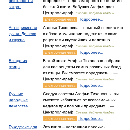
без хлопот и
огородник? Тогда вам просто не обойтись
затрат
без этой книги. Бабушка Агафья даст… —
Центрполиграф,
Советы бабушки Агафьи
Подробнее...
электронная книга
Антикризисная
Агафья Тихоновна – опытный специалист
кухня. Дешево
в области кулинарии поделится с вами
и вкусно
рецептами вкуснейших и полезных… —
Центрполиграф,
Советы бабушки Агафьи
Подробнее...
электронная книга
Блюда из
В этой книге Агафья Тихоновна собрала
птицы
для вас рецепты самых различных блюд
из птицы. Вы сможете порадовать… —
Центрполиграф,
Советы бабушки Агафьи
Подробнее...
электронная книга
Лучшие
Следуя советам Агафьи Тихоновны, вы
народные
сможете избавиться от всевозможных
лекарства
недугов при помощи природных… —
Центрполиграф,
Советы бабушки Агафьи
Подробнее...
электронная книга
Рукоделие для
Эта книга – настоящая палочка-