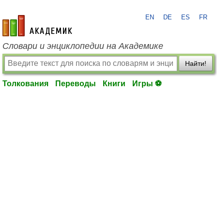
EN
DE
ES
FR
academic.ru
Словари и энциклопедии на Академике
Найти!
Толкования
Переводы
Книги
Игры ⚽