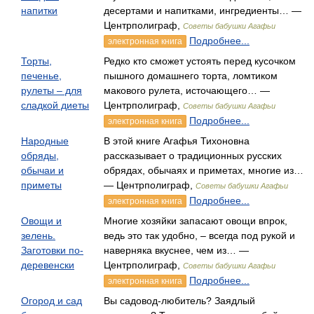
напитки
десертами и напитками, ингредиенты… —
Центрполиграф,
Советы бабушки Агафьи
Подробнее...
электронная книга
Торты,
Редко кто сможет устоять перед кусочком
печенье,
пышного домашнего торта, ломтиком
рулеты – для
макового рулета, источающего… —
сладкой диеты
Центрполиграф,
Советы бабушки Агафьи
Подробнее...
электронная книга
Народные
В этой книге Агафья Тихоновна
обряды,
рассказывает о традиционных русских
обычаи и
обрядах, обычаях и приметах, многие из…
приметы
— Центрполиграф,
Советы бабушки Агафьи
Подробнее...
электронная книга
Овощи и
Многие хозяйки запасают овощи впрок,
зелень.
ведь это так удобно, – всегда под рукой и
Заготовки по-
наверняка вкуснее, чем из… —
деревенски
Центрполиграф,
Советы бабушки Агафьи
Подробнее...
электронная книга
Огород и сад
Вы садовод-любитель? Заядлый