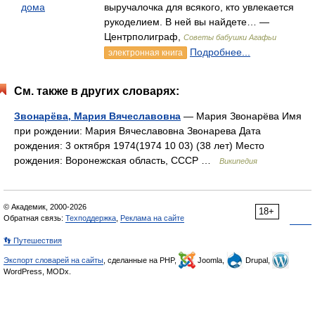
дома
выручалочка для всякого, кто увлекается
рукоделием. В ней вы найдете… —
Центрполиграф,
Советы бабушки Агафьи
Подробнее...
электронная книга
См. также в других словарях:
Звонарёва, Мария Вячеславовна
— Мария Звонарёва Имя
при рождении: Мария Вячеславовна Звонарева Дата
рождения: 3 октября 1974(1974 10 03) (38 лет) Место
рождения: Воронежская область, СССР …
Википедия
© Академик, 2000-2026
18+
Обратная связь:
Техподдержка
,
Реклама на сайте
👣 Путешествия
Экспорт словарей на сайты
, сделанные на PHP,
Joomla,
Drupal,
WordPress, MODx.