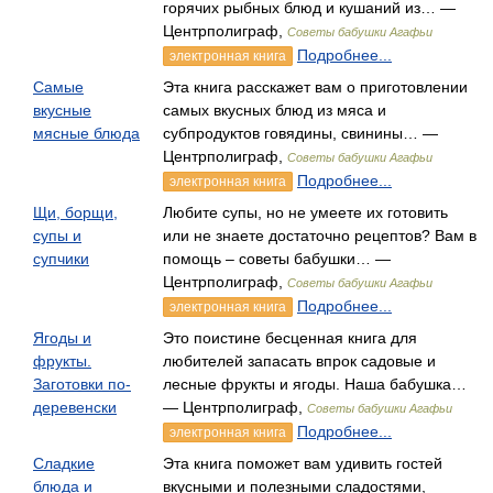
горячих рыбных блюд и кушаний из… —
Центрполиграф,
Советы бабушки Агафьи
Подробнее...
электронная книга
Самые
Эта книга расскажет вам о приготовлении
вкусные
самых вкусных блюд из мяса и
мясные блюда
субпродуктов говядины, свинины… —
Центрполиграф,
Советы бабушки Агафьи
Подробнее...
электронная книга
Щи, борщи,
Любите супы, но не умеете их готовить
супы и
или не знаете достаточно рецептов? Вам в
супчики
помощь – советы бабушки… —
Центрполиграф,
Советы бабушки Агафьи
Подробнее...
электронная книга
Ягоды и
Это поистине бесценная книга для
фрукты.
любителей запасать впрок садовые и
Заготовки по-
лесные фрукты и ягоды. Наша бабушка…
деревенски
— Центрполиграф,
Советы бабушки Агафьи
Подробнее...
электронная книга
Сладкие
Эта книга поможет вам удивить гостей
блюда и
вкусными и полезными сладостями,