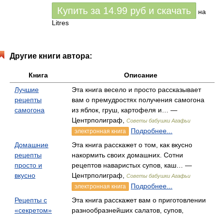
Купить за
14.99
руб
и скачать
на
Litres
Другие книги автора:
Книга
Описание
Лучшие
Эта книга весело и просто рассказывает
рецепты
вам о премудростях получения самогона
самогона
из яблок, груш, картофеля и… —
Центрполиграф,
Советы бабушки Агафьи
Подробнее...
электронная книга
Домашние
Эта книга расскажет о том, как вкусно
рецепты
накормить своих домашних. Сотни
просто и
рецептов наваристых супов, каш… —
вкусно
Центрполиграф,
Советы бабушки Агафьи
Подробнее...
электронная книга
Рецепты с
Эта книга расскажет вам о приготовлении
«секретом»
разнообразнейших салатов, супов,