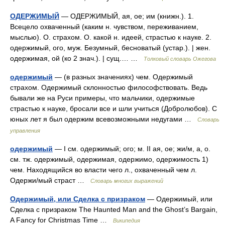
ОДЕРЖИМЫЙ
— ОДЕРЖИМЫЙ, ая, ое; им (книжн.). 1.
Всецело охваченный (каким н. чувством, переживанием,
мыслью). О. страхом. О. какой н. идеей, страстью к науке. 2.
одержимый, ого, муж. Безумный, бесноватый (устар.). | жен.
одержимая, ой (ко 2 знач.). | сущ.… …
Толковый словарь Ожегова
одержимый
— (в разных значениях) чем. Одержимый
страхом. Одержимый склонностью философствовать. Ведь
бывали же на Руси примеры, что мальчики, одержимые
страстью к науке, бросали все и шли учиться (Добролюбов). С
юных лет я был одержим всевозможными недугами …
Словарь
управления
одержимый
— I см. одержимый; ого; м. II ая, ое; жи/м, а, о.
см. тж. одержимый, одержимая, одержимо, одержимость 1)
чем. Находящийся во власти чего л., охваченный чем л.
Одержи/мый страст …
Словарь многих выражений
Одержимый, или Сделка с призраком
— Одержимый, или
Cделка с призраком The Haunted Man and the Ghost’s Bargain,
A Fancy for Christmas Time …
Википедия