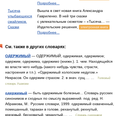
Подробнее...
Тысяча
Вышла в свет новая книга Александра
улыбающихся
Гавриленко. В ней три сказки
смайликов.
с увлекательным сюжетом – «Тысяча… —
Сказки
Издательские решения,
электронная книга
Подробнее...
См. также в других словарях:
ОДЕРЖИМЫЙ
— ОДЕРЖИМЫЙ, одержимая, одержимое;
одержим, одержима, одержимо (книжн.). 1. чем. Находящийся
во власти чего нибудь (какого нибудь чувства, страсти,
настроения и т.п.). «Одержимый холопским недугом.»
Некрасов. Он одержим страхом. 2. в знач. сущ.… …
Толковый
словарь Ушакова
одержимый
— быть одержимым болезнью... Словарь русских
синонимов и сходных по смыслу выражений. под. ред. Н.
Абрамова, М.: Русские словари, 1999. одержимый охваченный,
помешанный, таракан в голове, реханутый, рехнутый,
крезовый, бесноватый, чеканутый,… …
Словарь синонимов