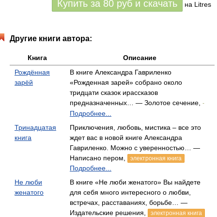
Купить за
80
руб
и скачать
на Litres
Другие книги автора:
Книга
Описание
Рождённая
В книге Александра Гавриленко
зарёй
«Рожденная зарей» собрано около
тридцати сказок ирассказов
предназначенных… — Золотое сечение,
-
Подробнее...
Тринадцатая
Приключения, любовь, мистика – все это
книга
ждет вас в новой книге Александра
Гавриленко. Можно с уверенностью… —
Написано пером,
электронная книга
Подробнее...
Не люби
В книге «Не люби женатого» Вы найдете
женатого
для себя много интересного о любви,
встречах, расставаниях, борьбе… —
Издательские решения,
электронная книга