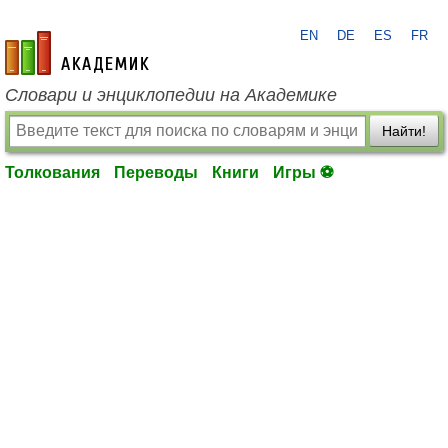
EN
DE
ES
FR
academic.ru
Словари и энциклопедии на Академике
Найти!
Толкования
Переводы
Книги
Игры ⚽