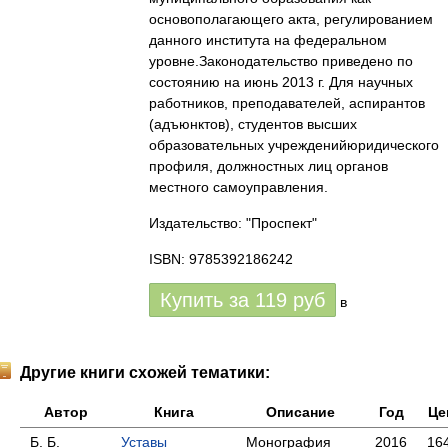
основополагающего акта, регулированием
данного института на федеральном
уровне.Законодательство приведено по
состоянию на июнь 2013 г. Для научных
работников, преподавателей, аспирантов
(адъюнктов), студентов высших
образовательных учрежденийюридического
профиля, должностных лиц органов
местного самоуправления.
Издательство: "Проспект"
ISBN: 9785392186242
Купить за
119
руб
в
Другие книги схожей тематики:
Автор
Книга
Описание
Год
Це
Б. Б.
Уставы
Монография
2016
16