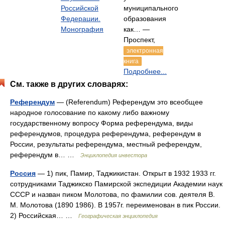
Российской
муниципального
Федерации.
образования
Монография
как… —
Проспект,
электронная
книга
Подробнее...
См. также в других словарях:
Референдум
— (Referendum) Референдум это всеобщее
народное голосование по какому либо важному
государственному вопросу Форма референдума, виды
референдумов, процедура референдума, референдум в
России, результаты референдума, местный референдум,
референдум в… …
Энциклопедия инвестора
Россия
— 1) пик, Памир, Таджикистан. Открыт в 1932 1933 гг.
сотрудниками Таджикско Памирской экспедиции Академии наук
СССР и назван пиком Молотова, по фамилии сов. деятеля В.
М. Молотова (1890 1986). В 1957г. переименован в пик России.
2) Российская… …
Географическая энциклопедия