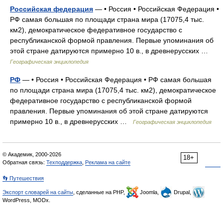
Российская федерация
— • Россия • Российская Федерация •
РФ самая большая по площади страна мира (17075,4 тыс.
км2), демократическое федеративное государство с
республиканской формой правления. Первые упоминания об
этой стране датируются примерно 10 в., в древнерусских …
Географическая энциклопедия
РФ
— • Россия • Российская Федерация • РФ самая большая
по площади страна мира (17075,4 тыс. км2), демократическое
федеративное государство с республиканской формой
правления. Первые упоминания об этой стране датируются
примерно 10 в., в древнерусских …
Географическая энциклопедия
© Академик, 2000-2026
18+
Обратная связь:
Техподдержка
,
Реклама на сайте
👣 Путешествия
Экспорт словарей на сайты
, сделанные на PHP,
Joomla,
Drupal,
WordPress, MODx.