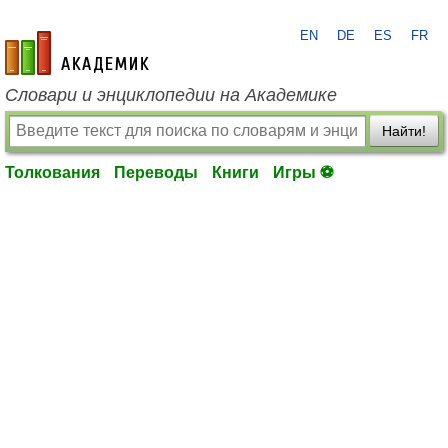
EN
DE
ES
FR
academic.ru
Словари и энциклопедии на Академике
Найти!
Толкования
Переводы
Книги
Игры ⚽