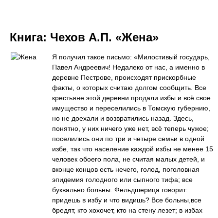
Книга:
Чехов А.П. «Жена»
Я получил такое письмо: «Милостивый государь,
Павел Андреевич! Недалеко от нас, а именно в
деревне Пестрове, происходят прискорбные
факты, о которых считаю долгом сообщить. Все
крестьяне этой деревни продали избы и всё свое
имущество и переселились в Томскую губернию,
но не доехали и возвратились назад. Здесь,
понятно, у них ничего уже нет, всё теперь чужое;
поселились они по три и четыре семьи в одной
избе, так что население каждой избы не менее 15
человек обоего пола, не считая малых детей, и
вконце концов есть нечего, голод, поголовная
эпидемия голодного или сыпного тифа; все
буквально больны. Фельдшерица говорит:
придешь в избу и что видишь? Все больны,все
бредят, кто хохочет, кто на стену лезет; в избах