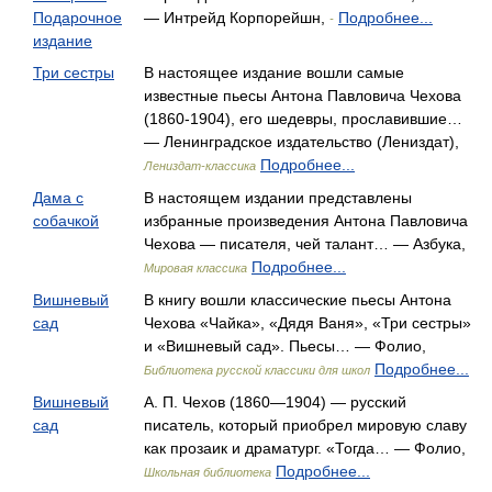
Подарочное
— Интрейд Корпорейшн,
Подробнее...
-
издание
Три сестры
В настоящее издание вошли самые
известные пьесы Антона Павловича Чехова
(1860-1904), его шедевры, прославившие…
— Ленинградское издательство (Лениздат),
Подробнее...
Лениздат-классика
Дама с
В настоящем издании представлены
собачкой
избранные произведения Антона Павловича
Чехова — писателя, чей талант… — Азбука,
Подробнее...
Мировая классика
Вишневый
В книгу вошли классические пьесы Антона
сад
Чехова «Чайка», «Дядя Ваня», «Три сестры»
и «Вишневый сад». Пьесы… — Фолио,
Подробнее...
Библиотека русской классики для школ
Вишневый
А. П. Чехов (1860—1904) — русский
сад
писатель, который приобрел мировую славу
как прозаик и драматург. «Тогда… — Фолио,
Подробнее...
Школьная библиотека