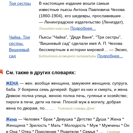
Три сестры
В настоящее издание вошли самые
известные пьесы Антона Павловича Чехова
(1860-1904), его шедевры, прославившие…
— Ленинградское издательство (Лениздат),
Подробнее...
Лениздат-классика
Чайка. Три
Пьесы "Чайка", "Дядя Ваня", "Три сестры",
сестры.
"Вишневый сад" сделали имя А. П. Чехова
Вишневый
бессмертным в истории мировой… — Эксмо,
сад
Подробнее...
Библиотека всемирной литературы
См. также в других словарях:
ЖЕНА
— жен. вообще женщина, замужняя женщина; супруга,
баба. У боярина семь дочерей: будет из них и смерть, и жена.
Девкою полна улица, женою полна печь, гулянье и хозяйство;
пироги в печи, дети на печи. Плохой муж в могилу, добрая
жена по дворам, по… …
Толковый словарь Даля
Жена
— Человек * Брак * Девушка * Детство * Душа * Жена *
Женщина * Зрелость * Мать * Молодость * Муж * Мужчины * Он
и Она * Отец * Поколение * Родители * Семья * …
Сводная