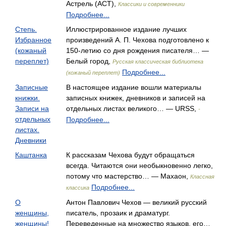
Астрель (АСТ),
Классики и современники
Подробнее...
Степь.
Иллюстрированное издание лучших
Избранное
произведений А. П. Чехова подготовлено к
(кожаный
150-летию со дня рождения писателя… —
переплет)
Белый город,
Русская классическая библиотека
Подробнее...
(кожаный переплет)
Записные
В настоящее издание вошли материалы
книжки.
записных книжек, дневников и записей на
Записи на
отдельных листах великого… — URSS,
-
отдельных
Подробнее...
листах.
Дневники
Каштанка
К рассказам Чехова будут обращаться
всегда. Читаются они необыкновенно легко,
потому что мастерство… — Махаон,
Классная
Подробнее...
классика
О
Антон Павлович Чехов — великий русский
женщины,
писатель, прозаик и драматург.
женщины!
Переведенные на множество языков, его…