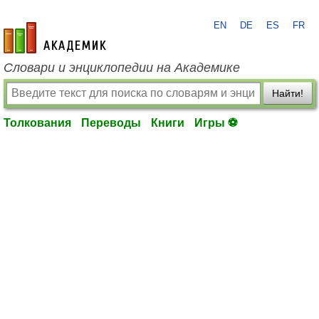
EN
DE
ES
FR
academic.ru
Словари и энциклопедии на Академике
Найти!
Толкования
Переводы
Книги
Игры ⚽