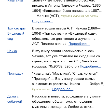
Каштанка
Знаменитая повесть великого русского
писателя Антона Павловича Чехова (1860-
1904) «Каштанка» была написана в 1887…
— Малыш (АСТ),
Мировая классика для детей
Подробнее...
Три сестры;
В книгу вошли пьесы А. П. Чехова (1860—
Вишневый
1904) «Три сес­тры» и «Вишневый сад»,
сад
обязательные для чтения и изуче­ния в… —
АСТ, Планета знаний,
Подробнее...
Чайка
В эту книгу вошли классические пьесы
Чехова, вот уже столетие не сходящие со
сцены, многократно… — АСТ, Neoclassic,
(формат: 70x90/32, 320 стр.)
Подробнее...
Припадок
"Каштанка", "Мальчики", "Спать хочется",
"Припадок" ... В эту книгу вошли самые
знаменитые рассказы Чехова … — Зебра Е,
Подробнее...
Путёвая книга
Дама с
Рассказы и повести, вошедшие в эту книгу,
собачкой
объединяет общая тема: отношения
мужчины и женщины. Любое из этих… —