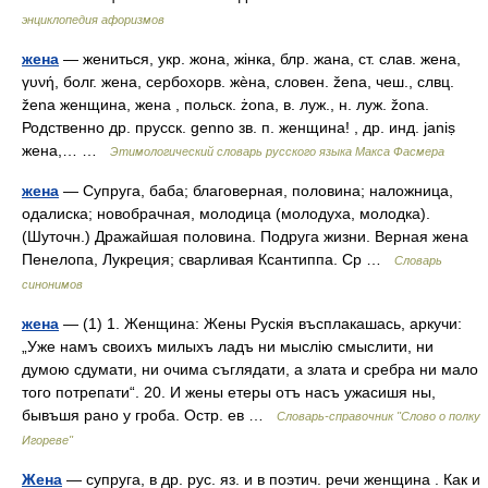
энциклопедия афоризмов
жена
— жениться, укр. жона, жiнка, блр. жана, ст. слав. жена,
γυνή, болг. жена, сербохорв. жѐна, словен. žena, чеш., слвц.
žena женщина, жена , польск. żona, в. луж., н. луж. žona.
Родственно др. прусск. genno зв. п. женщина! , др. инд. janiṣ
жена,… …
Этимологический словарь русского языка Макса Фасмера
жена
— Супруга, баба; благоверная, половина; наложница,
одалиска; новобрачная, молодица (молодуха, молодка).
(Шуточн.) Дражайшая половина. Подруга жизни. Верная жена
Пенелопа, Лукреция; сварливая Ксантиппа. Ср …
Словарь
синонимов
жена
— (1) 1. Женщина: Жены Рускія въсплакашась, аркучи:
„Уже намъ своихъ милыхъ ладъ ни мыслію смыслити, ни
думою сдумати, ни очима съглядати, а злата и сребра ни мало
того потрепати“. 20. И жены етеры отъ насъ ужасишя ны,
бывъшя рано у гроба. Остр. ев …
Словарь-справочник "Слово о полку
Игореве"
Жена
— супруга, в др. рус. яз. и в поэтич. речи женщина . Как и