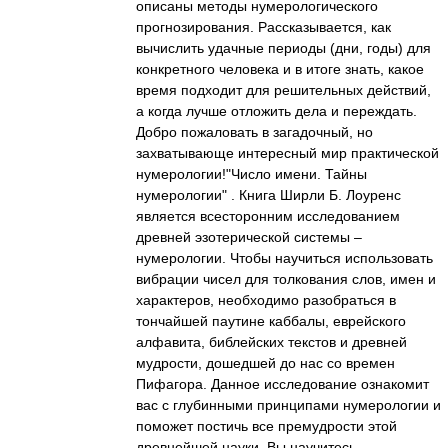
описаны методы нумерологического
прогнозирования. Рассказывается, как
вычислить удачные периоды (дни, годы) для
конкретного человека и в итоге знать, какое
время подходит для решительных действий,
а когда лучше отложить дела и переждать.
Добро пожаловать в загадочный, но
захватывающе интересный мир практической
нумерологии!"Число имени. Тайны
нумерологии" . Книга Ширли Б. Лоуренс
является всесторонним исследованием
древней эзотерической системы –
нумерологии. Чтобы научиться использовать
вибрации чисел для толкования слов, имен и
характеров, необходимо разобраться в
тончайшей паутине каббалы, еврейского
алфавита, библейских текстов и древней
мудрости, дошедшей до нас со времен
Пифагора. Данное исследование ознакомит
вас с глубинными принципами нумерологии и
поможет постичь все премудрости этой
древнейшей науки. Вы научитесь