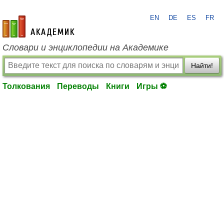
EN
DE
ES
FR
academic.ru
Словари и энциклопедии на Академике
Найти!
Толкования
Переводы
Книги
Игры ⚽