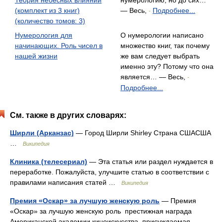
Теория небесных влияний
нумерологию, но до сих…
(комплект из 3 книг)
— Весь,
Подробнее...
-
(количество томов: 3)
Нумерология для
О нумерологии написано
начинающих. Роль чисел в
множество книг, так почему
нашей жизни
же вам следует выбрать
именно эту? Потому что она
является… — Весь,
-
Подробнее...
См. также в других словарях:
Ширли (Арканзас)
— Город Ширли Shirley Страна СШАСША
…
Википедия
Клиника (телесериал)
— Эта статья или раздел нуждается в
переработке. Пожалуйста, улучшите статью в соответствии с
правилами написания статей …
Википедия
Премия «Оскар» за лучшую женскую роль
— Премия
«Оскар» за лучшую женскую роль престижная награда
Американской академии киноискусства, присуждаемая