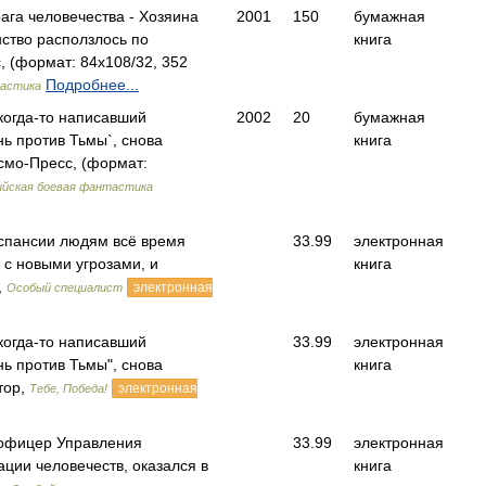
ага человечества - Хозяина
2001
150
бумажная
нство расползлось по
книга
(формат: 84x108/32, 352
Подробнее...
тастика
когда-то написавший
2002
20
бумажная
ь против Тьмы`, снова
книга
смо-Пресс, (формат:
ийская боевая фантастика
кспансии людям всё время
33.99
электронная
 с новыми угрозами, и
книга
,
электронная
Особый специалист
когда-то написавший
33.99
электронная
ь против Тьмы", снова
книга
тор,
электронная
Тебе, Победа!
 офицер Управления
33.99
электронная
ции человечеств, оказался в
книга