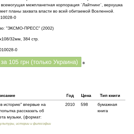
- всемогущая межпланетная корпорация `Лайтнинг`, верхушка
леет планы захвата власти во всей обитаемой Вселенной.
010028-0
тво: "ЭКСМО-ПРЕСС"
(2002)
x108/32мм, 384 стр.
-010028-0
 за
105
грн (только Украина)
в
исание
Год
Цена
Тип книги
 в историю" впервые на
2010
598
бумажная
попытка рассказать об
книга
та музыки, (формат:
культуры, истории и философии