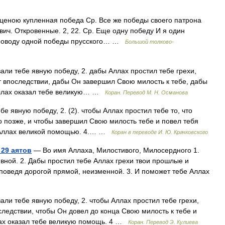
 ценою купленная победа Ср. Все же победы своего патрона
вич. Откровенные. 2, 22. Ср. Еще одну победу И я один
о поводу одной победы прусского… …
Большой толково-
али тебе явную победу, 2. дабы Аллах простил тебе грехи,
т впоследствии, дабы Он завершил Свою милость к тебе, дабы
 Аллах оказал тебе великую… …
Коран. Перевод М. Н. Османова
бе явную победу, 2. (2). чтобы Аллах простил тебе то, что
о позже, и чтобы завершил Свою милость тебе и повел тебя
бе Аллах великой помощью. 4.… …
Коран в переводе И. Ю. Крачковского
29 аятов
— Во имя Аллаха, Милостивого, Милосердного 1.
вной. 2. Дабы простил тебе Аллах грехи твои прошлые и
поведя дорогой прямой, неизменной. 3. И поможет тебе Аллах
ли тебе явную победу, 2. чтобы Аллах простил тебе грехи,
ледствии, чтобы Он довел до конца Свою милость к тебе и
лах оказал тебе великую помощь. 4 …
Коран. Перевод Э. Кулиева