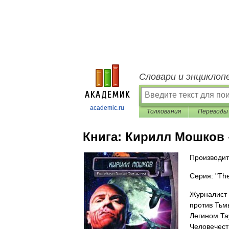
Словари и энциклоп
academic.ru
Толкования
Переводы
Книга:
Кирилл Мошков «
Производи
Серия: "The
Журналист 
против Тьм
Легином Т
Человечест