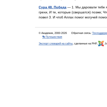
Сура 48. Победа
— 1. Мы даровали тебе я
грехи, И те, которые (свершатся) позже; 
повел 3. И чтоб Аллах помог могучей по
© Академик, 2000-2026
Обратная связь:
Техподдерж
👣 Путешествия
Экспорт словарей на сайты
, сделанные на PHP,
Jo