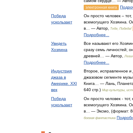
самом сердце… — Авто
Подроб
электронная книга
Победа
Он просто человек – тот,
ускользает
всемогущего Хозяина. О
в… — Автор,
Тебе, Победа!
Подробнее...
Увидеть
Все называют его Хозяин
Хозяина
сразу семь личностей; о
древней… — Автор,
Легин
Подробнее...
Индустрия
Второе, исправленное и
джаза в
джазовом сегменте музы
Америке. XXI
Книга… — Лань, Планета
век
640 стр.)
Мир культуры, ист
Победа
Он просто человек - тот,
ускользает
всемогущего Хозяина. О
в… — Эксмо, (формат: 84
Подробн
боевая фантастика