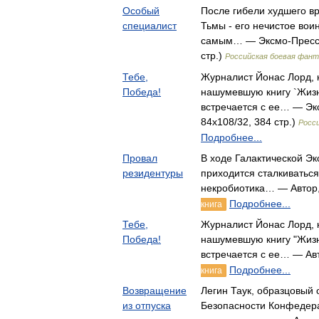
Особый
После гибели худшего вр
специалист
Тьмы - его нечистое вои
самым… — Эксмо-Пресс, 
стр.)
Российская боевая фан
Тебе,
Журналист Йонас Лорд, 
Победа!
нашумевшую книгу `Жизн
встречается с ее… — Эк
84x108/32, 384 стр.)
Росс
Подробнее...
Провал
В ходе Галактической Э
резидентуры
приходится сталкиваться
некробиотика… — Автор
Подробнее...
книга
Тебе,
Журналист Йонас Лорд, 
Победа!
нашумевшую книгу "Жизн
встречается с ее… — Ав
Подробнее...
книга
Возвращение
Легин Таук, образцовый
из отпуска
Безопасности Конфедера