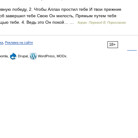
вную победу, 2. Чтобы Аллах простил тебе И твои прежние
Чтоб завершил тебе Свою Он милость, Прямым путем тебя
мощью тебе. 4. Ведь это Он покой… …
Коран. Перевод В. Порохового
ка
,
Реклама на сайте
18+
omla,
Drupal,
WordPress, MODx.