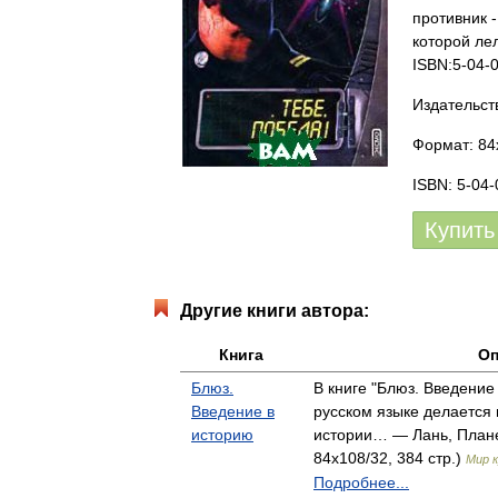
противник 
которой ле
ISBN:5-04-
Издательс
Формат: 84
ISBN: 5-04
Купить
Другие книги автора:
Книга
Оп
Блюз.
В книге "Блюз. Введение
Введение в
русском языке делается 
историю
истории… — Лань, Плане
84x108/32, 384 стр.)
Мир 
Подробнее...