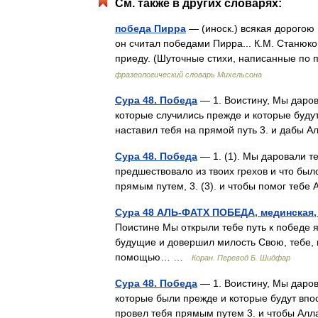
См. также в других словарях:
победа Пирра
— (иноск.) всякая дорогою
он считал победами Пирра... К.М. Станюко
приеду. (Шуточные стихи, написанные п
фразеологический словарь Михельсона
Сура 48. Победа
— 1. Воистину, Мы даров
которые случились прежде и которые буду
наставил тебя на прямой путь 3. и дабы
Сура 48. Победа
— 1. (1). Мы даровали те
предшествовало из твоих грехов и что был
прямым путем, 3. (3). и чтобы помог те
Сура 48 АЛЬ-ФАТХ ПОБЕДА, мединская, 
Поистине Мы открыли тебе путь к победе я
будущие и довершил милость Свою, тебе, 
помощью… …
Коран. Перевод Б. Шидфар
Сура 48. Победа
— 1. Воистину, Мы дарова
которые были прежде и которые будут впос
провел тебя прямым путем 3. и чтобы Ал