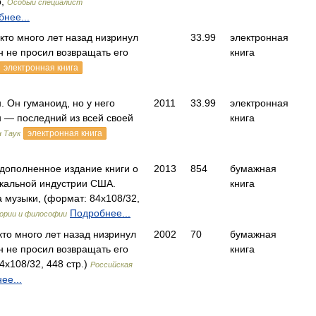
р,
Особый специалист
нее...
 кто много лет назад низринул
33.99
электронная
н не просил возвращать его
книга
электронная книга
. Он гуманоид, но у него
2011
33.99
электронная
н — последний из всей своей
книга
электронная книга
 Таук
 дополненное издание книги о
2013
854
бумажная
кальной индустрии США.
книга
 музыки, (формат: 84x108/32,
Подробнее...
ории и философии
 кто много лет назад низринул
2002
70
бумажная
н не просил возвращать его
книга
x108/32, 448 стр.)
Российская
ее...