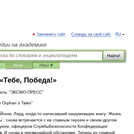
Запомнить сайт
Словарь на свой сайт
RU
едии на Академике
Найти!
Книги
Игры ⚽
Тебе, Победа!»
тель: "ЭКСМО-ПРЕСС"
 Orphan`s Tales"
Йонас Лорд, когда-то написавший нашумевшую книгу `Жизнь
ы`, снова встречается с ее главным героем и своим другом
ауком, офицером СлужбыБезопасности Конфедерации
в. И снова в чрезвычайной обстановке. Теперь их главный