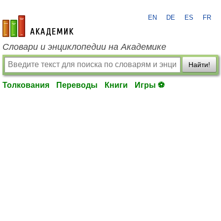
EN
DE
ES
FR
academic.ru
Словари и энциклопедии на Академике
Найти!
Толкования
Переводы
Книги
Игры ⚽