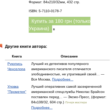
Формат: 84x210/32мм, 432 стр.
ISBN: 5-7110-0178-7
Купить за
180
грн (только
Украина)
в
Другие книги автора:
Книга
Описание
Рукопись
Лучший из детективов популярного
Ченселора
американского писателя отличается
злободневностью, не утратившей своей… —
Вся Москва,
Подробнее...
Уловка
Лучший оперативник самой засекреченной
"Прометея"
американской спецслужбы Николас Брайсон
поставлен перед… — Эксмо-Пресс, (формат:
84x108/32, 604 стр.)
Почерк мастера
Подробнее...