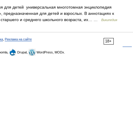
 для детей универсальная многотомная энциклопедия
, предназначенная для детей и взрослых. В аннотациях к
м старшего и среднего школьного возраста, их… …
Википедия
ка
,
Реклама на сайте
18+
omla,
Drupal,
WordPress, MODx.