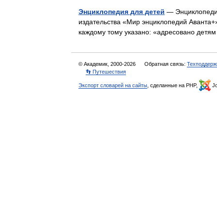
Энциклопедия для детей
— Энциклопедия
издательства «Мир энциклопедий Аванта+»
каждому тому указано: «адресовано детя
© Академик, 2000-2026
Обратная связь:
Техподдерж
👣 Путешествия
Экспорт словарей на сайты
, сделанные на PHP,
Jo