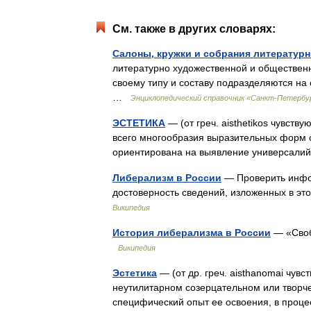
См. также в других словарях:
Салоны, кружки и собрания литератур
литературно художественной и общественн
своему типу и составу подразделяются на
…
Энциклопедический справочник «Санкт-Петербу
ЭСТЕТИКА
— (от греч. aisthetikos чувст
всего многообразия выразительных форм 
ориентирована на выявление универсали
Либерализм в России
— Проверить инфо
достоверность сведений, изложенных в э
Википедия
История либерализма в России
— «Своб
Википедия
Эстетика
— (от др. греч. aisthanomai чувс
неутилитарном созерцательном или творч
специфический опыт ее освоения, в проце