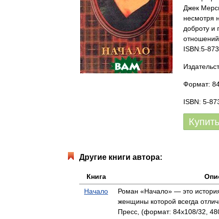
Джек Мерси
несмотря н
доброту и 
отношений
ISBN:5-873
Издательс
Формат: 84
ISBN: 5-87
Купит
Другие книги автора:
Книга
Опи
Начало
Роман «Начало» — это история
женщины которой всегда отли
Пресс, (формат: 84x108/32, 48