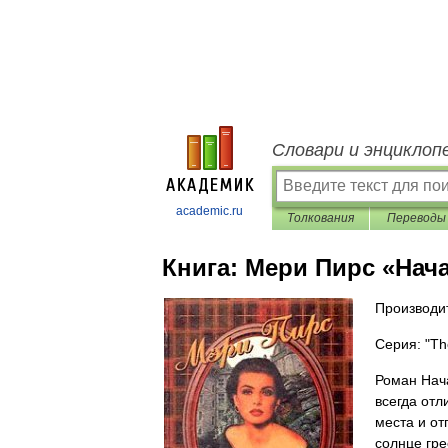
Словари и энциклоп
academic.ru
Толкования
Переводы
Книга:
Мери Пирс «Начал
Производи
Серия: "Th
Роман Нач
всегда отл
места и от
солнце гре