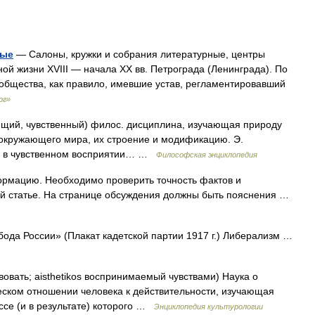
ные
— Салоны, кружки и собрания литературные, центры
ой жизни XVIII — начала XX вв. Петрограда (Ленинграда). По
 общества, как правило, имевшие устав, регламентировавший
рг»
вующий, чувственный) филос. дисциплина, изучающая природу
окружающего мира, их строение и модификацию. Э.
й в чувственном восприятии… …
Философская энциклопедия
рмацию. Необходимо проверить точность фактов и
той статье. На странице обсуждения должны быть пояснения …
ода России» (Плакат кадетской партии 1917 г.) Либерализм …
твовать; aisthetikos воспринимаемый чувствами) Наука о
еском отношении человека к действительности, изучающая
ссе (и в результате) которого …
Энциклопедия культурологии