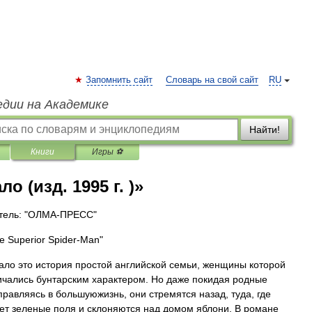
Запомнить сайт
Словарь на свой сайт
RU
едии на Академике
Найти!
Книги
Игры ⚽
о (изд. 1995 г. )»
тель: "ОЛМА-ПРЕСС"
e Superior Spider-Man"
ало это история простой английской семьи, женщины которой
ичались бунтарским характером. Но даже покидая родные
правляясь в большуюжизнь, они стремятся назад, туда, где
ет зеленые поля и склоняются над домом яблони. В романе