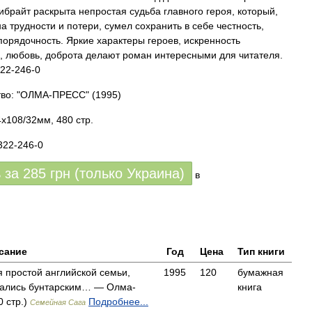
брайт раскрыта непростая судьба главного героя, который,
а трудности и потери, сумел сохранить в себе честность,
порядочность. Яркие характеры героев, искренность
, любовь, доброта делают роман интересными для читателя.
22-246-0
тво: "ОЛМА-ПРЕСС"
(1995)
x108/32мм, 480 стр.
322-246-0
ь за
285
грн (только Украина)
в
сание
Год
Цена
Тип книги
 простой английской семьи,
1995
120
бумажная
чались бунтарским… — Олма-
книга
0 стр.)
Подробнее...
Семейная Сага