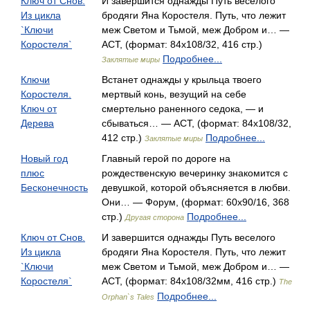
Ключ от Снов.
И завершится однажды Путь веселого
Из цикла
бродяги Яна Коростеля. Путь, что лежит
`Ключи
меж Светом и Тьмой, меж Добром и… —
Коростеля`
АСТ, (формат: 84x108/32, 416 стр.)
Подробнее...
Заклятые миры
Ключи
Встанет однажды у крыльца твоего
Коростеля.
мертвый конь, везущий на себе
Ключ от
смертельно раненного седока, — и
Дерева
сбываться… — АСТ, (формат: 84x108/32,
412 стр.)
Подробнее...
Заклятые миры
Новый год
Главный герой по дороге на
плюс
рождественскую вечеринку знакомится с
Бесконечность
девушкой, которой объясняется в любви.
Они… — Форум, (формат: 60x90/16, 368
стр.)
Подробнее...
Другая сторона
Ключ от Снов.
И завершится однажды Путь веселого
Из цикла
бродяги Яна Коростеля. Путь, что лежит
`Ключи
меж Светом и Тьмой, меж Добром и… —
Коростеля`
АСТ, (формат: 84x108/32мм, 416 стр.)
The
Подробнее...
Orphan`s Tales