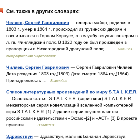
См. также в других словарях:
Челяев, Сергей Гаврилович
— генерал майор, родился в
1803 г., умер в 1864 г., происходил из грузинских дворян и
воспитывался в Горном Корпусе, а в службу вступил юнкером в
л. гв. Финляндский полк. В 1820 году он был произведен в
прапорщики в Нижегородский драгунский полк;… …
Большая
биографическая энциклопедия
Чиляев, Сергей Гаврилович
— Сергей Гаврилович Чиляев
Дата рождения 1803 год(1803) Дата смерти 1864 год(1864)
Принадлежность …
Википедия
Список литературных произведений по миру S.T.A.L.K.E.R.
— Основная статья: S.T.A.L.K.E.R. (серия книг) S.T.A.L.K.E.R.
межавторская серия новеллизаций вселенной компьютерной
игры S.T.A.L.K.E.R..[1] Издание серии осуществляется
российскими издательствами «Эксмо»[2] и «АСТ».[3] В проекте
приняли… …
Википедия
Здравствуй
— Здравствуй, мальчик Бананан Здравствуй,