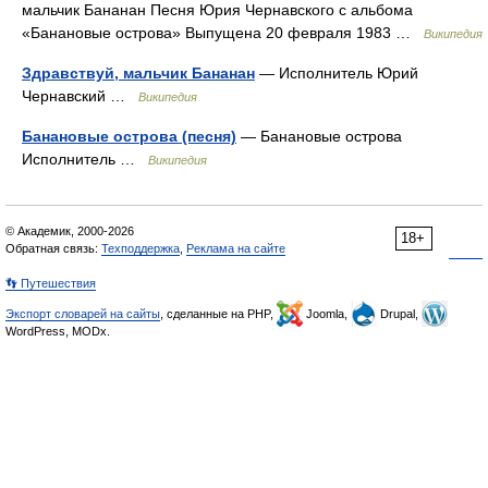
мальчик Бананан Песня Юрия Чернавского с альбома
«Банановые острова» Выпущена 20 февраля 1983 …
Википедия
Здравствуй, мальчик Бананан
— Исполнитель Юрий
Чернавский …
Википедия
Банановые острова (песня)
— Банановые острова
Исполнитель …
Википедия
© Академик, 2000-2026
18+
Обратная связь:
Техподдержка
,
Реклама на сайте
👣 Путешествия
Экспорт словарей на сайты
, сделанные на PHP,
Joomla,
Drupal,
WordPress, MODx.