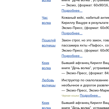
волка
книге "Дочь волка", устраив
— Эксмо, (формат: 60x90/16,
Подробнее...
Час
Кожаный кейс, набитый анти
волка
Кириллу Вацуре в результат
Эксмо-Пресс, (формат: 60x90
Подробнее...
Поцелуй
Закон строг, но это закон, го
волчицы
пассажира яхты «Пафос», с
Эксмо-Пресс, (формат: 60x90
Подробнее...
Крик
Бывший афганец Кирилл Вацу
волка
книге "Дочь волка", устраив
— Эксмо-Пресс, (формат: 84x
Любовь
Инструктор по скалолазанию
волчицы
необычное и дорогое развле
— Эксмо-Пресс, Эксмо-Маркет
Подробнее...
Черная кошка
Крик
Бывший афганец Кирилл Вацу
волка
книге "Дочь волка", устраив