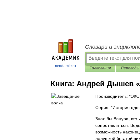
Словари и энциклоп
academic.ru
Толкования
Переводы
Книга:
Андрей Дышев «
Производитель: "ЭК
Серия: "История одн
Знал бы Вацура, кто и
сопротивляться. Ведь
возможность наконец
дедушкой богатейшим