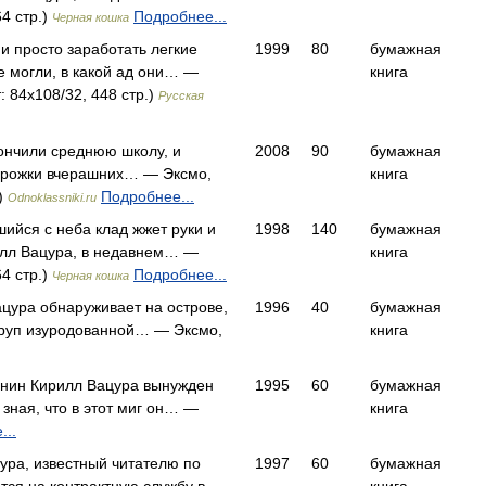
4 стр.)
Подробнее...
Черная кошка
и просто заработать легкие
1999
80
бумажная
не могли, в какой ад они… —
книга
 84x108/32, 448 стр.)
Русская
кончили среднюю школу, и
2008
90
бумажная
орожки вчерашних… — Эксмо,
книга
.)
Подробнее...
Odnoklassniki.ru
шийся с неба клад жжет руки и
1998
140
бумажная
илл Вацура, в недавнем… —
книга
4 стр.)
Подробнее...
Черная кошка
цура обнаруживает на острове,
1996
40
бумажная
 труп изуродованной… — Эксмо,
книга
анин Кирилл Вацура вынужден
1995
60
бумажная
 зная, что в этот миг он… —
книга
...
ра, известный читателю по
1997
60
бумажная