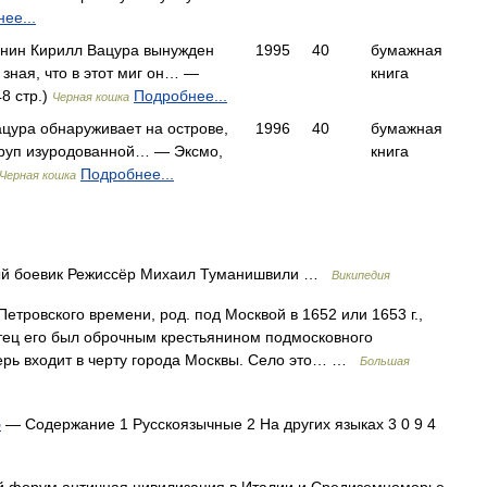
ее...
анин Кирилл Вацура вынужден
1995
40
бумажная
 зная, что в этот миг он… —
книга
8 стр.)
Подробнее...
Черная кошка
цура обнаруживает на острове,
1996
40
бумажная
 труп изуродованной… — Эксмо,
книга
Подробнее...
Черная кошка
й боевик Режиссёр Михаил Туманишвили …
Википедия
етровского времени, род. под Москвой в 1652 или 1653 г.,
Отец его был оброчным крестьянином подмосковного
перь входит в черту города Москвы. Село это… …
Большая
ю
— Содержание 1 Русскоязычные 2 На других языках 3 0 9 4