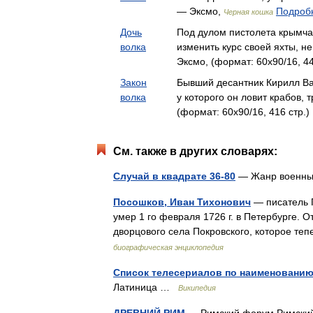
— Эксмо,
Подробн
Черная кошка
Дочь
Под дулом пистолета крымч
волка
изменить курс своей яхты, не
Эксмо, (формат: 60x90/16, 44
Закон
Бывший десантник Кирилл Ва
волка
у которого он ловит крабов,
(формат: 60x90/16, 416 стр.)
См. также в других словарях:
Случай в квадрате 36-80
— Жанр военны
Посошков, Иван Тихонович
— писатель П
умер 1 го февраля 1726 г. в Петербурге. 
дворцового села Покровского, которое те
биографическая энциклопедия
Список телесериалов по наименовани
Латиница …
Википедия