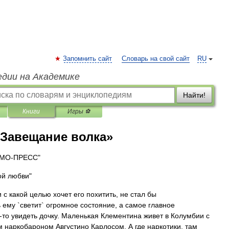
Запомнить сайт
Словарь на свой сайт
RU
едии на Академике
Найти!
Книги
Игры ⚽
Завещание волка»
СМО-ПРЕСС"
ой любви"
 с какой целью хочет его похитить, не стал бы
 ему `светит` огромное состояние, а самое главное
-то увидеть дочку. Маленькая Клементина живет в Колумбии с
 наркобароном Августино Карлосом. А где наркотики, там