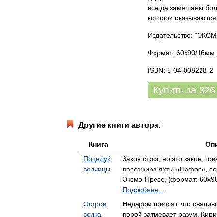
всегда замешаны боль
которой оказываются 
Издательство: "ЭКС
Формат: 60x90/16мм, 
ISBN: 5-04-008228-2
Купить за
326
Другие книги автора:
Книга
Оп
Поцелуй
Закон строг, но это закон, го
волчицы
пассажира яхты «Пафос», с
Эксмо-Пресс, (формат: 60x90
Подробнее...
Остров
Недаром говорят, что свалив
волка
порой затмевает разум. Кир