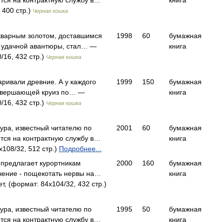
ается на контрактную службу в…
книга
 400 стр.)
Черная кошка
кварным золотом, доставшимся
1998
60
бумажная
е удачной авантюры, стал… —
книга
/16, 432 стр.)
Черная кошка
варивали древние. А у каждого
1999
150
бумажная
овершающей круиз по… —
книга
/16, 432 стр.)
Черная кошка
ра, известный читателю по
2001
60
бумажная
ается на контрактную службу в…
книга
108/32, 512 стр.)
Подробнее...
 предлагает курортникам
2000
160
бумажная
чение - пощекотать нервы на…
книга
, (формат: 84x104/32, 432 стр.)
ра, известный читателю по
1995
50
бумажная
ается на контрактную службу в…
книга