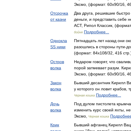
Эксмо, (формат: 60x90/16, 46
Отсрочка
Два друга, решившие быстро 
от казни
деньги, и представить себе 
АСТ, Рипол Классик, (формат:
Подробнее...
бойня
Однокла
Пятнадцать лет назад они о
SS ники
разошлись в стороны пути-д
(формат: 84x108/32, 416 стр
Остров
Недаром говорят, что свалив
волка
порой затмевает разум. Кир
Эксмо, (формат: 60x90/16, 46
Закон
Бывший десантник Кирилл Ва
волка
у которого он ловит крабов,
Подробнее...
Черная кошка
Дочь
Под дулом пистолета крымч
волка
изменить курс своей яхты, не
Эксмо,
Подробнее
Черная кошка
Крик
Бывший афганец Кирилл Вацу