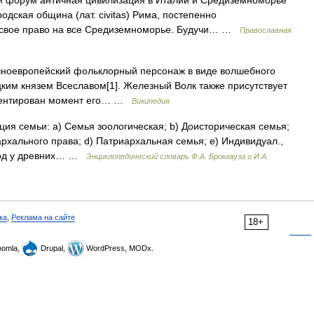
 форум античная цивилизация в Италии и Средиземноморье
одская община (лат. civitas) Рима, постепенно
и свое право на все Средиземноморье. Будучи… …
Православная
ноевропейский фольклорный персонаж в виде волшебного
цким князем Всеславом[1]. Железный Волк также присутствует
кцентирован момент его… …
Википедия
ция семьи: a) Семья зоологическая; b) Доисторическая семья;
рхального права; d) Патриархальная семья; e) Индивидуал.,
 род у древних… …
Энциклопедический словарь Ф.А. Брокгауза и И.А.
ка
,
Реклама на сайте
18+
omla,
Drupal,
WordPress, MODx.