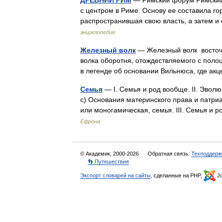
ДРЕВНИЙ РИМ
— Римский форум Римский
с центром в Риме. Основу ее составила гор
распространившая свою власть, а затем 
энциклопедия
Железный волк
— Железный волк восточ
волка оборотня, отождествляемого с поло
в легенде об основании Вильнюса, где а
Семья
— I. Семья и род вообще. II. Эволю
c) Основания материнского права и патриа
или моногамическая, семья. III. Семья и
Ефрона
© Академик, 2000-2026
Обратная связь:
Техподдерж
👣 Путешествия
Экспорт словарей на сайты
, сделанные на PHP,
Jo