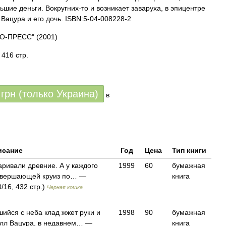
шие деньги. Вокругних-то и возникает заваруха, в эпицентре
Вацура и его дочь. ISBN:5-04-008228-2
МО-ПРЕСС"
(2001)
416 стр.
грн (только Украина)
в
исание
Год
Цена
Тип книги
варивали древние. А у каждого
1999
60
бумажная
овершающей круиз по… —
книга
/16, 432 стр.)
Черная кошка
шийся с неба клад жжет руки и
1998
90
бумажная
илл Вацура, в недавнем… —
книга