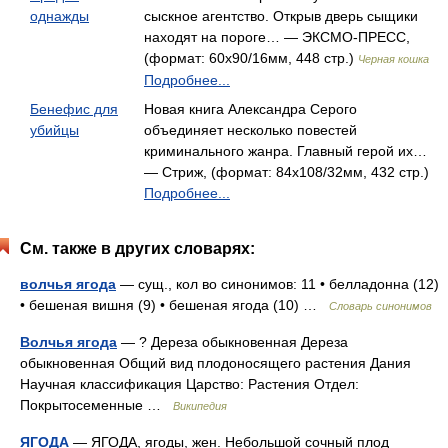
однажды
сыскное агентство. Открыв дверь сыщики
находят на пороге… — ЭКСМО-ПРЕСС,
(формат: 60x90/16мм, 448 стр.)
Черная кошка
Подробнее...
Бенефис для
Новая книга Александра Серого
убийцы
объединяет несколько повестей
криминального жанра. Главный герой их…
— Стриж, (формат: 84x108/32мм, 432 стр.)
Подробнее...
См. также в других словарях:
волчья ягода
— сущ., кол во синонимов: 11 • белладонна (12)
• бешеная вишня (9) • бешеная ягода (10) …
Словарь синонимов
Волчья ягода
— ? Дереза обыкновенная Дереза
обыкновенная Общий вид плодоносящего растения Дания
Научная классификация Царство: Растения Отдел:
Покрытосеменные …
Википедия
ЯГОДА
— ЯГОДА, ягоды, жен. Небольшой сочный плод