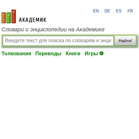
EN
DE
ES
FR
academic.ru
Словари и энциклопедии на Академике
Найти!
Толкования
Переводы
Книги
Игры ⚽