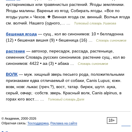
кустарниковых или травянистых растений. Ягоды земляники.
Ягоды малины. Варенье из ягод. Собирать ягоды. «Все по
ягоды ушли.» Чехов. ❖ Винная ягода см. винный. Волчья ягода
см. волчий. Нашего (одного,… …
Толковый словарь Ушакова
бешеная ягода
— сущ., кол во синонимов: 10 • белладонна
(12) • бешеная вишня (9) • бешеница (16) …
Словарь синонимов
растение
— автохор, пересадок, рассада, растеньице,
семенник Словарь русских синонимов. растение сущ., кол во
синонимов: 4422 • аа (3) • абака …
Словарь синонимов
ВОЛК
— муж. хищный зверь песьего рода, положительными
признаками едва отличаемый от собаки, Canis Lupus; южн.
вовк, новг. лыкас (греч.?), вост., татар. бирюк, шутл. аука,
серый, овчар; ·собств. зверь. Красный волк, Canis alpinus, в
горах юго вост.… …
Толковый словарь Даля
© Академик, 2000-2026
18+
Обратная связь:
Техподдержка
,
Реклама на сайте