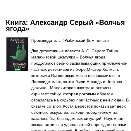
Книга:
Александр Серый «Волчья
ягода»
Производитель: "Рыбинский Дом печати"
Две детективные повести А. С. Серого Тайна
малахитовой шкатулки и Волчья ягода
продолжают серию захватывающих приключений
частных детективов из бюро Мистер Холмс, с
которыми Вы впервые могли познакомиться в
Лжесвидетелях, затем были Нелюдь и Чертова
дюжина . Малахитовая шкатулка актрисы
скрывает тайну, которая роковым образом
отразилась на судьбах причастных к ней людей. В
схватке со злом Костя Берестов показывает верх
сыскного искусства, выходя победителем из,
казалось бы, безнадежных ситуаций. Неуемная
жажда наживы и удовольствий порождает волчьи
ягоды и среди людей. В небольшом российском