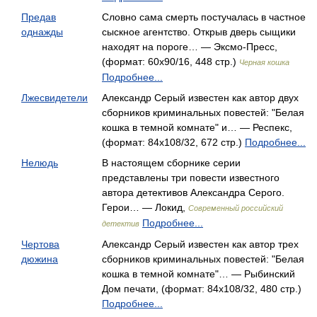
Предав
Словно сама смерть постучалась в частное
однажды
сыскное агентство. Открыв дверь сыщики
находят на пороге… — Эксмо-Пресс,
(формат: 60x90/16, 448 стр.)
Черная кошка
Подробнее...
Лжесвидетели
Александр Серый известен как автор двух
сборников криминальных повестей: "Белая
кошка в темной комнате" и… — Респекс,
(формат: 84x108/32, 672 стр.)
Подробнее...
Нелюдь
В настоящем сборнике серии
представлены три повести известного
автора детективов Александра Серого.
Герои… — Локид,
Современный российский
Подробнее...
детектив
Чертова
Александр Серый известен как автор трех
дюжина
сборников криминальных повестей: "Белая
кошка в темной комнате"… — Рыбинский
Дом печати, (формат: 84x108/32, 480 стр.)
Подробнее...