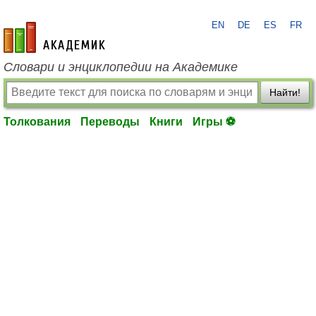
EN
DE
ES
FR
academic.ru
Словари и энциклопедии на Академике
Найти!
Толкования
Переводы
Книги
Игры ⚽