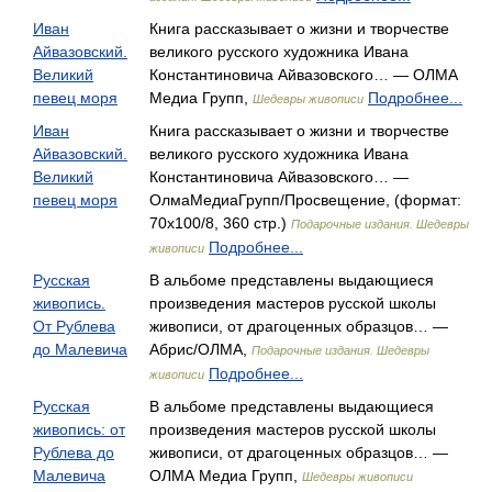
Иван
Книга рассказывает о жизни и творчестве
Айвазовский.
великого русского художника Ивана
Великий
Константиновича Айвазовского… — ОЛМА
певец моря
Медиа Групп,
Подробнее...
Шедевры живописи
Иван
Книга рассказывает о жизни и творчестве
Айвазовский.
великого русского художника Ивана
Великий
Константиновича Айвазовского… —
певец моря
ОлмаМедиаГрупп/Просвещение, (формат:
70x100/8, 360 стр.)
Подарочные издания. Шедевры
Подробнее...
живописи
Русская
В альбоме представлены выдающиеся
живопись.
произведения мастеров русской школы
От Рублева
живописи, от драгоценных образцов… —
до Малевича
Абрис/ОЛМА,
Подарочные издания. Шедевры
Подробнее...
живописи
Русская
В альбоме представлены выдающиеся
живопись: от
произведения мастеров русской школы
Рублева до
живописи, от драгоценных образцов… —
Малевича
ОЛМА Медиа Групп,
Шедевры живописи