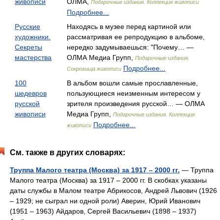
живописи
ОЛМА,
Подарочные издания. Коллекция живописи
Подробнее...
Русские
Находясь в музее перед картиной или
художники.
рассматривая ее репродукцию в альбоме,
Секреты
нередко задумываешься: "Почему… —
мастерства
ОЛМА Медиа Групп,
Подарочные издания.
Подробнее...
Сокровища живописи
100
В альбом вошли самые прославленные,
шедевров
пользующиеся неизменным интересом у
русской
зрителя произведения русской… — ОЛМА
живописи
Медиа Групп,
Подарочные издания. Коллекция
Подробнее...
живописи
См. также в других словарях:
Труппа Малого театра (Москва) за 1917 – 2000 гг.
— Труппа
Малого театра (Москва) за 1917 – 2000 гг. В скобках указаны
даты службы в Малом театре Абрикосов, Андрей Львович (1926
– 1929; не сыграл ни одной роли) Аверин, Юрий Иванович
(1951 – 1963) Айдаров, Сергей Васильевич (1898 – 1937)