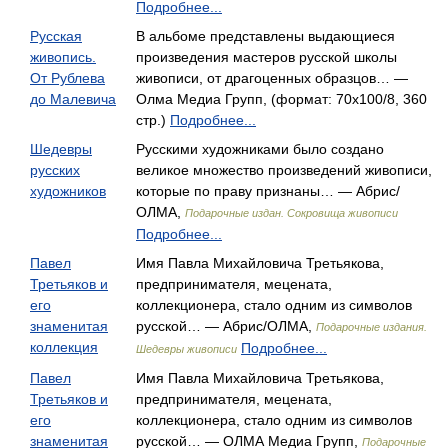
Подробнее...
Русская
В альбоме представлены выдающиеся
живопись.
произведения мастеров русской школы
От Рублева
живописи, от драгоценных образцов… —
до Малевича
Олма Медиа Групп, (формат: 70x100/8, 360
стр.)
Подробнее...
Шедевры
Русскими художниками было создано
русских
великое множество произведений живописи,
художников
которые по праву признаны… — Абрис/
ОЛМА,
Подарочные издан. Сокровища живописи
Подробнее...
Павел
Имя Павла Михайловича Третьякова,
Третьяков и
предпринимателя, мецената,
его
коллекционера, стало одним из символов
знаменитая
русской… — Абрис/ОЛМА,
Подарочные издания.
коллекция
Подробнее...
Шедевры живописи
Павел
Имя Павла Михайловича Третьякова,
Третьяков и
предпринимателя, мецената,
его
коллекционера, стало одним из символов
знаменитая
русской… — ОЛМА Медиа Групп,
Подарочные