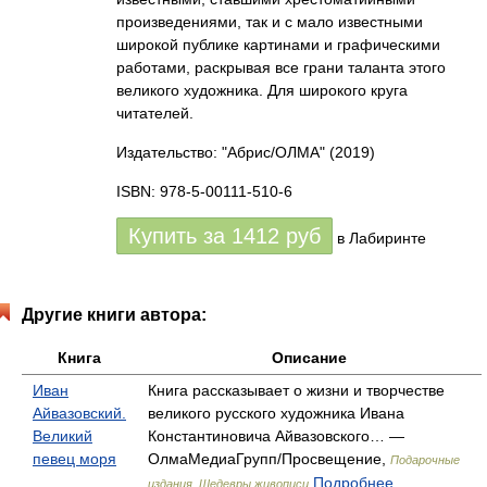
произведениями, так и с мало известными
широкой публике картинами и графическими
работами, раскрывая все грани таланта этого
великого художника. Для широкого круга
читателей.
Издательство: "Абрис/ОЛМА"
(2019)
ISBN: 978-5-00111-510-6
Купить за
1412
руб
в Лабиринте
Другие книги автора:
Книга
Описание
Иван
Книга рассказывает о жизни и творчестве
Айвазовский.
великого русского художника Ивана
Великий
Константиновича Айвазовского… —
певец моря
ОлмаМедиаГрупп/Просвещение,
Подарочные
Подробнее...
издания. Шедевры живописи