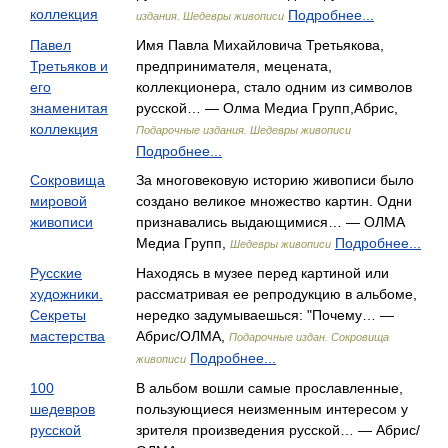
коллекция
Подробнее...
издания. Шедевры живописи
Павел
Имя Павла Михайловича Третьякова,
Третьяков и
предпринимателя, мецената,
его
коллекционера, стало одним из символов
знаменитая
русской… — Олма Медиа Групп,Абрис,
коллекция
Подарочные издания. Шедевры живописи
Подробнее...
Сокровища
За многовековую историю живописи было
мировой
создано великое множество картин. Одни
живописи
признавались выдающимися… — ОЛМА
Медиа Групп,
Подробнее...
Шедевры живописи
Русские
Находясь в музее перед картиной или
художники.
рассматривая ее репродукцию в альбоме,
Секреты
нередко задумываешься: "Почему… —
мастерства
Абрис/ОЛМА,
Подарочные издан. Сокровища
Подробнее...
живописи
100
В альбом вошли самые прославленные,
шедевров
пользующиеся неизменным интересом у
русской
зрителя произведения русской… — Абрис/