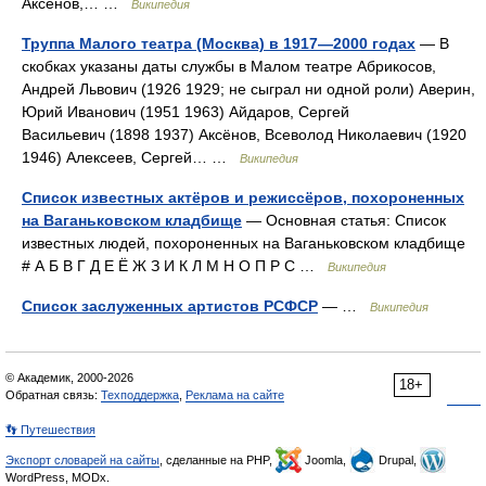
Аксёнов,… …
Википедия
Труппа Малого театра (Москва) в 1917—2000 годах
— В
скобках указаны даты службы в Малом театре Абрикосов,
Андрей Львович (1926 1929; не сыграл ни одной роли) Аверин,
Юрий Иванович (1951 1963) Айдаров, Сергей
Васильевич (1898 1937) Аксёнов, Всеволод Николаевич (1920
1946) Алексеев, Сергей… …
Википедия
Список известных актёров и режиссёров, похороненных
на Ваганьковском кладбище
— Основная статья: Список
известных людей, похороненных на Ваганьковском кладбище
# А Б В Г Д Е Ё Ж З И К Л М Н О П Р С …
Википедия
Список заслуженных артистов РСФСР
— …
Википедия
© Академик, 2000-2026
18+
Обратная связь:
Техподдержка
,
Реклама на сайте
👣 Путешествия
Экспорт словарей на сайты
, сделанные на PHP,
Joomla,
Drupal,
WordPress, MODx.