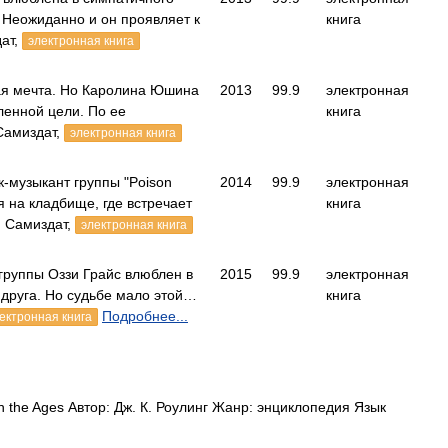
 Неожиданно и он проявляет к
книга
ат,
электронная книга
ая мечта. Но Каролина Юшина
2013
99.9
электронная
ленной цели. По ее
книга
Самиздат,
электронная книга
-музыкант группы "Poison
2014
99.9
электронная
бя на кладбище, где встречает
книга
 Самиздат,
электронная книга
группы Оззи Грайс влюблен в
2015
99.9
электронная
 друга. Но судьбе мало этой…
книга
Подробнее...
ектронная книга
 the Ages Автор: Дж. К. Роулинг Жанр: энциклопедия Язык