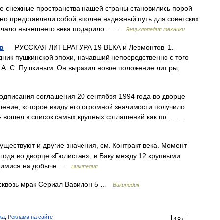
ежные пространства нашей страны становились порой
 но представляли собой вполне надежный путь для советских
ачало нынешнего века подарило… …
Энциклопедия техники
ов
— РУССКАЯ ЛИТЕРАТУРА 19 ВЕКА и Лермонтов. 1.
едник пушкинской эпохи, начавший непосредственно с того
и А. С. Пушкиным. Он выразил новое положение лит ры,
дписания соглашения 20 сентября 1994 года во дворце
шение, которое ввиду его огромной значимости получило
а» вошел в список самых крупных соглашений как по… …
уществуют и другие значения, см. Контракт века. Момент
года во дворце «Гюлистан», в Баку между 12 крупными
щимися на добыче …
Википедия
сквозь мрак Сериал Вавилон 5 …
Википедия
ка
,
Реклама на сайте
18+