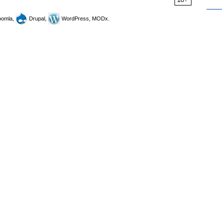
omla,
Drupal,
WordPress, MODx.