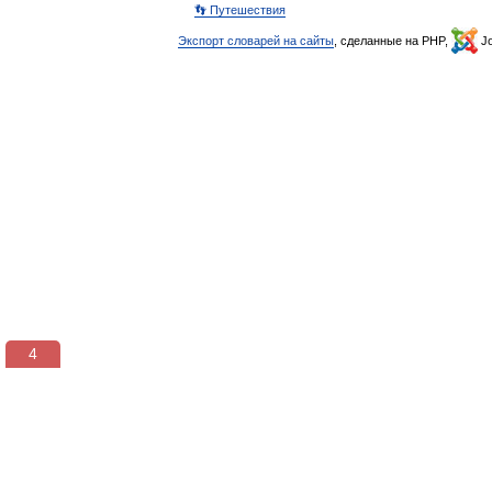
👣 Путешествия
Экспорт словарей на сайты
, сделанные на PHP,
Jo
3