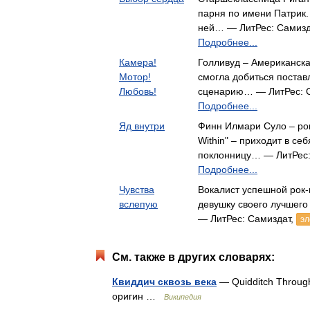
парня по имени Патрик.
ней… — ЛитРес: Самизд
Подробнее...
Камера!
Голливуд – Американск
Мотор!
смогла добиться постав
Любовь!
сценарию… — ЛитРес: 
Подробнее...
Яд внутри
Финн Илмари Суло – рок
Within" – приходит в се
поклонницу… — ЛитРес:
Подробнее...
Чувства
Вокалист успешной рок-
вслепую
девушку своего лучшего
— ЛитРес: Самиздат,
эл
См. также в других словарях:
Квиддич сквозь века
— Quidditch Through
оригин …
Википедия