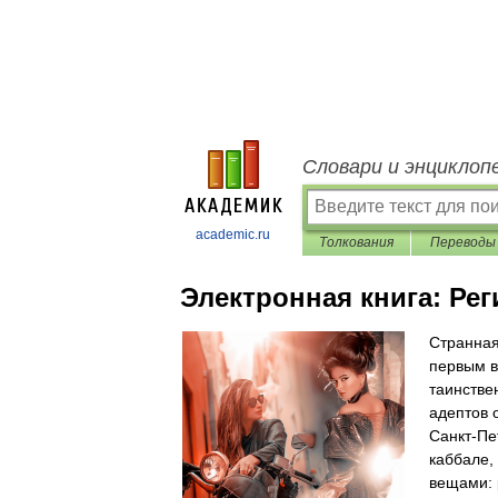
Словари и энциклоп
academic.ru
Толкования
Переводы
Электронная книга:
Рег
Странная
первым в
таинстве
адептов 
Санкт-Пе
каббале,
вещами: 