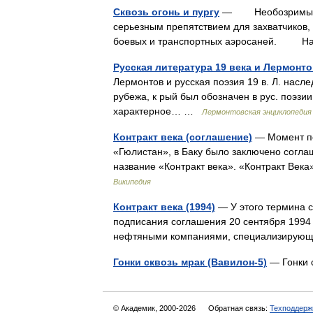
Сквозь огонь и пургу
— Необозримые сн
серьезным препятствием для захватчиков,
боевых и транспортных аэросаней. Н
Русская литература 19 века и Лермонт
Лермонтов и русская поэзия 19 в. Л. насл
рубежа, к рый был обозначен в рус. поэзи
характерное… …
Лермонтовская энциклопедия
Контракт века (соглашение)
— Момент по
«Гюлистан», в Баку было заключено согла
название «Контракт века». «Контракт Век
Википедия
Контракт века (1994)
— У этого термина с
подписания соглашения 20 сентября 1994 
нефтяными компаниями, специализирую
Гонки сквозь мрак (Вавилон-5)
— Гонки 
© Академик, 2000-2026
Обратная связь:
Техподдерж