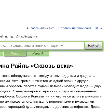
Запомнить сайт
Словарь на свой сайт
RU
едии на Академике
Найти!
Книги
Игры ⚽
ина Райль «Сквозь века»
 связь обнаруживается между восемнадцатым и двадцать
еками. Нить времени тянется из одной эпохи в другую,
нным образом сплетая судьбы четырех молодых людей – двух
ордена Розенкрейцеров в Германии и пару из современного
тербурга. София и Константин ничего не смыслят в алхимии и
 но им придется столкнуться с непонятными и пугающими
реинкарнацией душ, легендами о древних артефактах, Древе