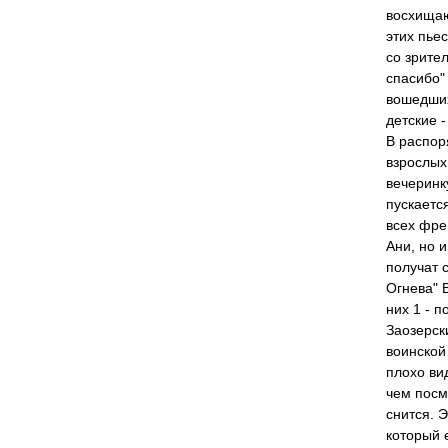
восхищают
этих пьес
со зрите
спасибо"
вошедших
детские 
В распор
взрослых
вечеринк
пускаетс
всех фре
Ани, но 
получат 
Огнева" В
них 1 - 
Заозерск
воинской
плохо ви
чем посм
снится. 
который 