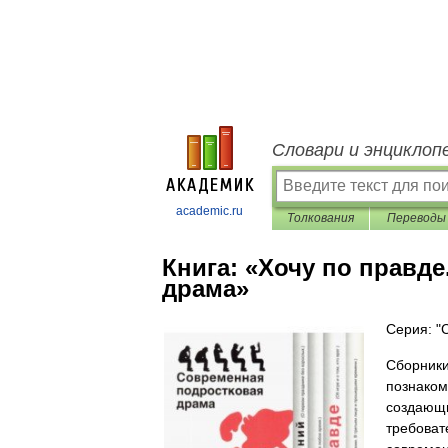
Словари и энциклоп
academic.ru
Толкования
Переводы
Книга:
«Хочу по правде
драма»
Серия: "
Сборники
познаком
создающи
требоват