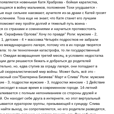
 появляется новенькая Катя Храброва - бойкая каратистка,
щаяся в войну мальчиков, положение Тохи ухудшается -
ые еще сильнее наезжают, аучителя из-за драки с Катей грозят
ислением. Тоха еще не знает, что Катя станет его лучшим
 поможет ему пройти долгий и тяжелый путь воина -
ся со страхами и сомнениями и научиться противостоять
м. Серафима Орлова" Хочу по правде" Роли: мужские - 2,
- 1, детские - 4 + массовка Четырёх подростков не забрали
из международного лагеря, потому что в их городе творятся
ела: то ли техногенная катастрофа, то ли государственный
т. Ожидая возвращения третий месяц, в условиях недостатка
ии дети решаются бежать и добраться до родителей
тельно, но, едва ступив за ограду лагеря, они попадают в
й сюрреалистический мир войны. Может быть, всё это -
жасный сон?Екатерина Бизяева" Март и Слива" Роли: мужские
кие - 3, подростки мужские - 3, подростки женские - 1 Действие
оисходит в наше время в современном городе. 14-летний
алкивается с полным непониманием со стороны друзей и
й. Он находит себе друга в интернете, но этот виртуальный
зывается куратором группы, призывающей к суициду. Слива
 найти выход, он сопротивляется, но его родители разводятся,