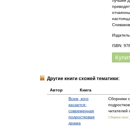
лучший д
приводят
отчаянны
настояща
Спиваков
Издатель
ISBN: 97
Купи
Другие книги схожей тематики:
Автор
Книга
Всем, кого
Сборники 
касается:
подростков
современная
читателей 
подростковая
Сборник пьес
драма