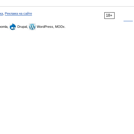
ка
,
Реклама на сайте
18+
omla,
Drupal,
WordPress, MODx.