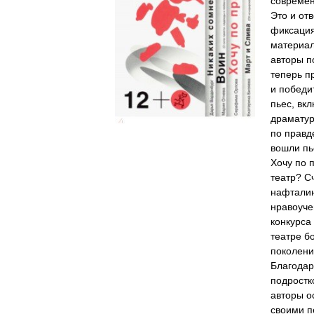
современ
Это и от
фиксация
материал
авторы п
теперь п
и победи
пьес, вкл
драматур
по правде
вошли пь
Хочу по 
театр? С
нафталин
нравоуче
конкурса
театре б
поколени
Благодар
подростк
авторы о
своими п