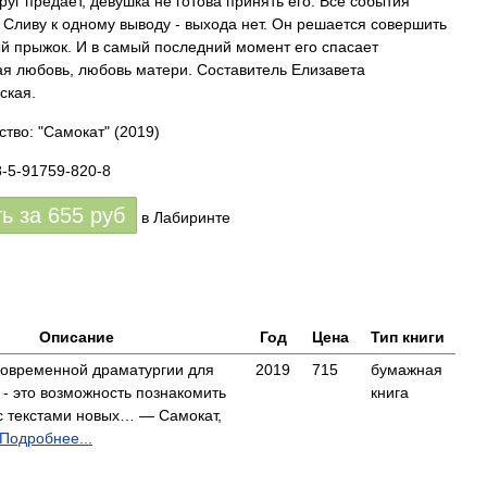
руг предаёт, девушка не готова принять его. Все события
 Сливу к одному выводу - выхода нет. Он решается совершить
й прыжок. И в самый последний момент его спасает
я любовь, любовь матери. Составитель Елизавета
ская.
ство: "Самокат"
(2019)
8-5-91759-820-8
ть за
655
руб
в Лабиринте
Описание
Год
Цена
Тип книги
современной драматургии для
2019
715
бумажная
 - это возможность познакомить
книга
с текстами новых… — Самокат,
Подробнее...