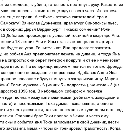
 их смелость, глубина, готовность протянуть руку. Какие то из
 уже поставлены, какие то еще ждут своего часа. Их встреча
лем еще впереди. А сейчас - встреча считателем! Ура и
 Самокату"!Вячеслав Дурненков, драматург Синопсисы пьес,
 в сборник: Дарья Варденбург" Никаких сомнений" Роли:
- 13 Действие происходит в условной гостиной в квартире Ани.
яжении 13-летних Ани и Яны оказывается целая квартира -
 не будет до утра. Решительная Яна предлагает закатить
у, но робкая Аня предпочитает лежать на диване, и тогда Яна
я на хитрость: она берет телефон подруги и от ее именизовет
ндов в гости. На вечеринку, впрочем, явятся не только френды
и совершенно неожиданные персонажи. Вдобавок Аня и Яна
странное послание ибудут втянуты в загадочную игру. Мария
оин" Роли: мужские - 6 (из них 5 - подростки), женские - 3 (из
подросток) 1996 год. В небольшом сибирском поселке
ий идет война между кэпэпэшниками (ребятами, живущими в
 части) и поселковыми. Тоха Димов - кэпэпэшник, а еще он
дит и у него дислексия, так что поселковым хулиганам есть над
еяться. Старший брат Тохи пропал в Чечне и часто ему
Эти сны и события дня Тоха записывает в свой дневник, вести
его заставила мама - чтобы он тренировал грамотность. Когда