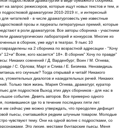
ной подростковой драматургии в виде бумажного сборника.
вет на запрос режиссеров, которые ищут новых текстов и тем, и
 подростковой драматургии 2010-2019 гг., и интересный
 для читателей - в числе драматурговесть уже известные
одростковой прозы и лауреаты литературных премий, которые
редстают в роли драматургов. Все авторы сборника - участники
тели драматургических лабораторий и конкурсов. Многие из
юченных в сборник, уже идут в театрах. 9 пьес 10
говразделены на 2 сборника по возрастной адресации - "Хочу
" 12+и" Всем, кого касается" 18+. В сборник" Хочу по правде"
есы: Никаких сомнений / Д. Варденбург; Воин / М. Огнева;
правде / С. Орлова; Март и Слива / Е. Бизяева. Ненавидишь
читаешь его скучным? Тогда открывай и читай! Никакого
а, утомительных диалогов и назидательных речей. Никаких
ний. Только твоя жизнь. Мария Огнева, драматург, куратор
 пьес для подростков Выход этих двух сборников - для нас в
ольшое событие. Девять авторов. Все примерно одного
я, появившиеся где то в течение последних пяти лет.
я им сейчас уже можно утверждать, что преодолен дефицит
овой пьесы, считавшейся редким штучным товаром. Молодые
стро чувствуют тему. Они на одной волне с подростками, со
ерсонажами. Это лихие, местами бунтарские пьесы. Меня