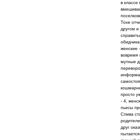
в классе
вмешиваю
поселков
Тохе отч
другом и
справить
обидчика
женские 
вовремя 
мутные д
переворо
информац
самостоя
кошмарны
просто у
- 4, женс
пьесы пр
Слива ст
родителе
друг ока
пытается