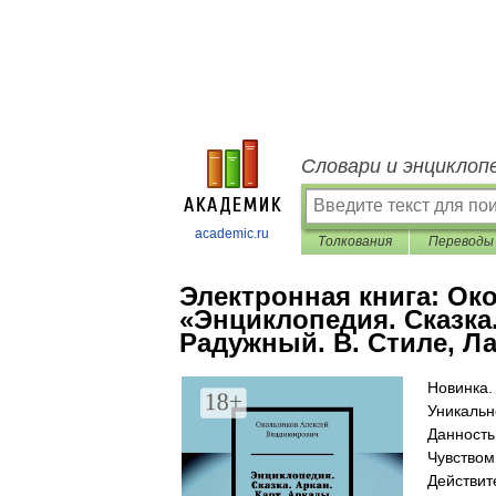
Словари и энциклоп
academic.ru
Толкования
Переводы
Электронная книга:
Око
«Энциклопедия. Сказка.
Радужный. В. Стиле, Л
Новинка.
Уникальн
Данность
Чувством
Действит