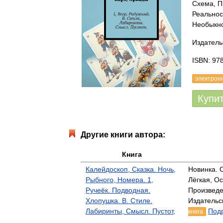
Схема, П
Реальнос
Необыкно
Издатель
ISBN: 97
электрон
Купи
Другие книги автора:
Книга
Калейдоскоп, Сказка. Ночь,
Новинка. О
Рыбного, Номера. 1,
Лёгкая, О
Ручеёк. Подводная.
Произведе
Хлопушка. В. Стиле.
Издательс
Лабиринты, Смысл. Пустот,
Подр
книга