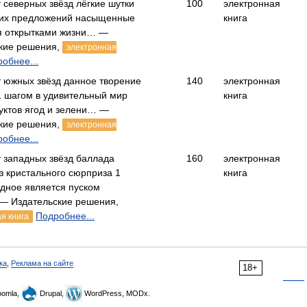
 северных звёзд лёгкие шутки
100
электронная
ких предложений насыщенные
книга
я открытками жизни… —
кие решения,
электронная
обнее...
т южных звёзд данное творение
140
электронная
1 шагом в удивительный мир
книга
уктов ягод и зелени… —
кие решения,
электронная
обнее...
т западных звёзд баллада
160
электронная
из кристального сюрприза 1
книга
адное является пуском
— Издательские решения,
Подробнее...
я книга
ка
,
Реклама на сайте
18+
omla,
Drupal,
WordPress, MODx.