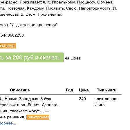
рекрасно. Приживается, К, Игральному, Процессу. Обмена.
ти. Позволяя, Каждому. Проявить. Свою. Неповторимость, И.
венность, В. Этом. Проявлении.
ство: "Издательские решения"
85449662293
ная книга
ть за
200
руб
и скачать
на Litres
Описание
Год
Цена
Тип книги
т, Новых. Западных. Звёзд.
240
электронная
стросюжетная, Линия, Данного.
книга
ния. Увлекает. Фокус… —
кие решения,
электронная
обнее...