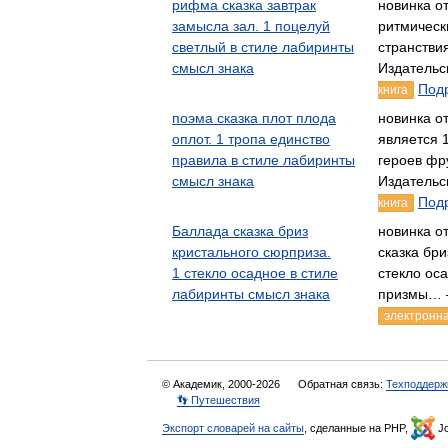
рифма сказка завтрак
новинка от
замысла зал. 1 поцелуй
ритмичес
светлый в стиле лабиринты
странстви
смысл знака
Издательс
Подр
книга
поэма сказка плот плода
новинка о
оплот. 1 тропа единство
является 
правила в стиле лабиринты
героев фр
смысл знака
Издательс
Подр
книга
Баллада сказка бриз
новинка о
кристального сюрприза.
сказка бр
1 стекло осадное в стиле
стекло ос
лабиринты смысл знака
призмы… 
электронна
© Академик, 2000-2026
Обратная связь:
Техподдерж
👣 Путешествия
Экспорт словарей на сайты
, сделанные на PHP,
Jo