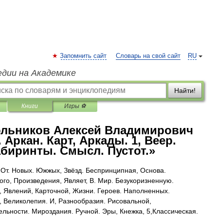
Запомнить сайт
Словарь на свой сайт
RU
едии на Академике
Найти!
Книги
Игры ⚽
льников Алексей Владимирович
 Аркан. Карт, Аркады. 1, Веер.
абиринты. Смысл. Пустот.»
 От. Новых. Южжых, Звёзд. Беспринципная, Основа.
ого, Произведения, Являет, В. Мир. Безукоризненную.
, Явлений, Карточной, Жизни. Героев. Наполненных.
, Великолепия. И, Разнообразия. Рисовальной,
ельности. Мироздания. Ручной. Эры, Кнежка, 5,Классическая.