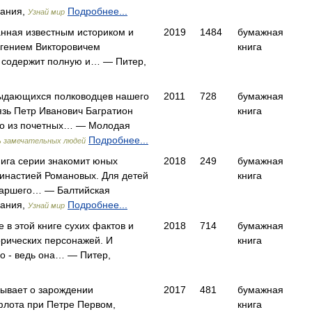
пания,
Подробнее...
Узнай мир
анная известным историком и
2019
1484
бумажная
гением Викторовичем
книга
 содержит полную и… — Питер,
выдающихся полководцев нашего
2011
728
бумажная
язь Петр Иванович Багратион
книга
но из почетных… — Молодая
Подробнее...
 замечательных людей
ига серии знакомит юных
2018
249
бумажная
династией Романовых. Для детей
книга
таршего… — Балтийская
пания,
Подробнее...
Узнай мир
 в этой книге сухих фактов и
2018
714
бумажная
орических персонажей. И
книга
о - ведь она… — Питер,
зывает о зарождении
2017
481
бумажная
флота при Петре Первом,
книга