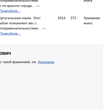
стопримечательностями
книга
о по красоте города… —
Подробнее...
ортугальском языке. Этот
2014
372
бумажная
ьбом познакомит вас с
книга
стопримечательностями… —
Подробнее...
ович
 с такой фамилией, см.
Анисимов
.