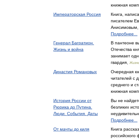
книжная ком
Императорская Россия
Книга, напис
писателем Ев
Анисимовым,
Подробнее...
Генерал Багратион.
В пантеоне 
Жизнь и война
Отечества кн
занимает од
гвардия,
Жизнь
Династия Романовых
Очередная кн
читателей с 
среднего и с
книжная ком
История России от
Вы не найдете
Рюрика до Путина.
безликих ист
Люди. События. Даты
неудивительн
Подробнее...
От мачты до киля
Книга расска
российского 