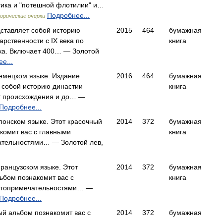
тика и "потешной флотилии" и…
Подробнее...
орические очерки
ставляет собой историю
2015
464
бумажная
арственности с IX века по
книга
ка. Включает 400… — Золотой
е...
емецком языке. Издание
2016
464
бумажная
 собой историю династии
книга
т происхождения и до… —
Подробнее...
понском языке. Этот красочный
2014
372
бумажная
комит вас с главными
книга
ательностями… — Золотой лев,
ранцузском языке. Этот
2014
372
бумажная
ьбом познакомит вас с
книга
стопримечательностями… —
Подробнее...
ый альбом познакомит вас с
2014
372
бумажная