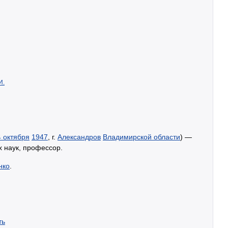
И.
4 октября
1947
, г.
Александров
Владимирской области
) —
х наук, профессор.
нко
.
ть