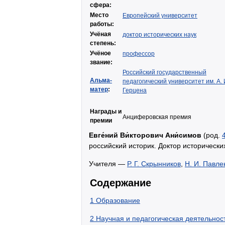
сфера:
Место
Европейский университет
работы:
Учёная
доктор исторических наук
степень:
Учёное
профессор
звание:
Российский государственный
Альма-
педагогический университет им. А. 
матер
:
Герцена
Награды и
Анциферовская премия
премии
Евге́ний Ви́кторович Ани́симов
(род.
российский историк. Доктор исторически
Учителя —
Р. Г. Скрынников
,
Н. И. Павле
Содержание
1
Образование
2
Научная и педагогическая деятельнос