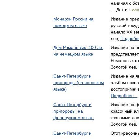
начиная с бо
— Детгиз,
Ист
Монархи России на
Издание пред
немецком языке
русской госуд
начало XX ве
лев,
Подробне
Дом Романовых. 400 лет,
Издание на н
на немецком языке
представляет
Романовых о
Золотой лев,
Санкт-Петербург и
Издание на я
пригороды (на японском
альбом позна
языке)
достопримеч
Подробнее...
Санкт-Петербург и
Издание на ф
пригороды, на
красочный ал
французском языке
главными до
Золотой лев,
Санкт-Петербург и
Этот красочн