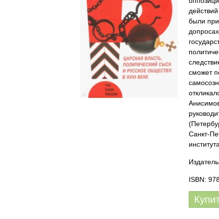
оппозици
действий
были при
допросах
государс
политичес
следстви
сможет п
самосозн
откликал
Анисимов
руководи
(Петербу
Санкт-Пе
институт
Издатель
ISBN: 97
Купи