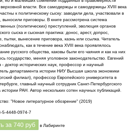
и, но и малейших сомнений подданных в правомерности
 верховной власти. Все самодержцы и самодержицы XVIII века
частны к политическому сыску: заводили дела, участвовали в
, выносили приговоры. В книге рассмотрена система
твенных (политических) преступлений, эволюция органов
кого сыска и сыскная практика: донос, арест, допрос,
е, пытки, вынесение приговора, казнь или ссылка. Читатель
онаблюдать, как в течение века XVIII века проявлялось
ание русского общества, каковы были его чаяния и как на них
ось государство, меняя уголовное законодательство. Евгений
 - доктор исторических наук, профессор и научный
тель департамента истории НИУ Высшая школа экономики
ргский филиал), профессор Европейского университета в
тербурге, главный научный сотрудник Санкт-Петербургского
а истории РАН. Автор нескольких сотен научных публикаций.
ство: "Новое литературное обозрение"
(2019)
8-5-4448-0974-7
ть за
740
руб
в Лабиринте