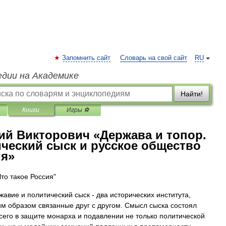
Запомнить сайт
Словарь на свой сайт
RU
едии на Академике
Найти!
Книги
Игры ⚽
ий Викторович «Держава и топор.
ический сыск и русское общество
ия»
Что такое Россия"
авие и политический сыск - два исторических института,
м образом связанные друг с другом. Смысл сыска состоял
сего в защите монарха и подавлении не только политической