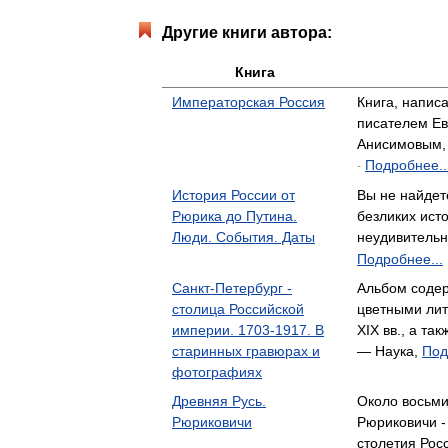
Другие книги автора:
Книга
Императорская Россия
Книга, напис
писателем Ев
Анисимовым,
Подробнее..
-
История России от
Вы не найдете
Рюрика до Путина.
безликих ист
Люди. События. Даты
неудивительн
Подробнее...
Санкт-Петербург -
Альбом соде
столица Российской
цветными лит
империи. 1703-1917. В
XIX вв., а т
старинных гравюрах и
— Наука,
Под
фотографиях
Древняя Русь.
Около восьми
Рюриковичи
Рюриковичи -
столетия Рос