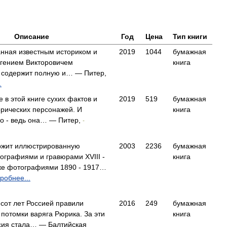
Описание
Год
Цена
Тип книги
анная известным историком и
2019
1044
бумажная
гением Викторовичем
книга
 содержит полную и… — Питер,
.
 в этой книге сухих фактов и
2019
519
бумажная
орических персонажей. И
книга
о - ведь она… — Питер,
-
ржит иллюстрированную
2003
2236
бумажная
ографиями и гравюрами XVIII -
книга
акже фотографиями 1890 - 1917…
робнее...
сот лет Россией правили
2016
249
бумажная
 потомки варяга Рюрика. За эти
книга
сия стала… — Балтийская