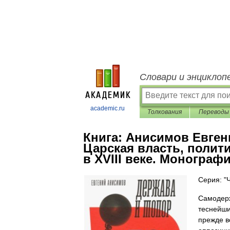
Словари и энциклоп
academic.ru
Толкования
Переводы
Книга:
Анисимов Евген
Царская власть, полит
в XVIII веке. Монограф
Серия: "
Самодерж
теснейши
прежде в