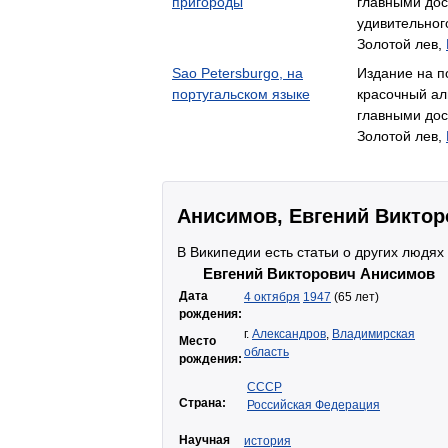
пригороды
главными до
удивительног
Золотой лев,
Sao Petersburgo, на
Издание на п
португальском языке
красочный ал
главными до
Золотой лев,
Анисимов, Евгений Виктор
В Википедии есть статьи о других людях
Евгений Викторович Анисимов
Дата
4 октября
1947
(65 лет)
рождения:
г.
Александров
,
Владимирская
Место
область
рождения:
СССР
Страна:
Российская Федерация
Научная
история