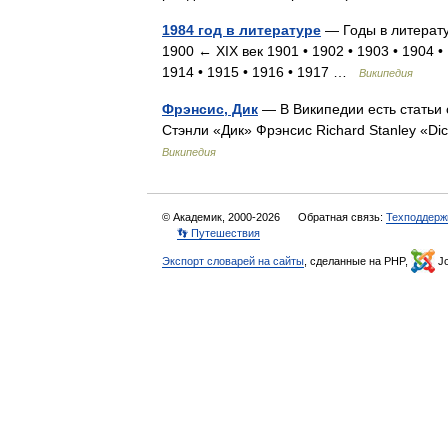
1984 год в литературе
— Годы в литератур
1900 ← XIX век 1901 • 1902 • 1903 • 1904 • 
1914 • 1915 • 1916 • 1917 …
Википедия
Фрэнсис, Дик
— В Википедии есть статьи 
Стэнли «Дик» Фрэнсис Richard Stanley «Di
Википедия
© Академик, 2000-2026
Обратная связь:
Техподдерж
👣 Путешествия
Экспорт словарей на сайты
, сделанные на PHP,
Jo