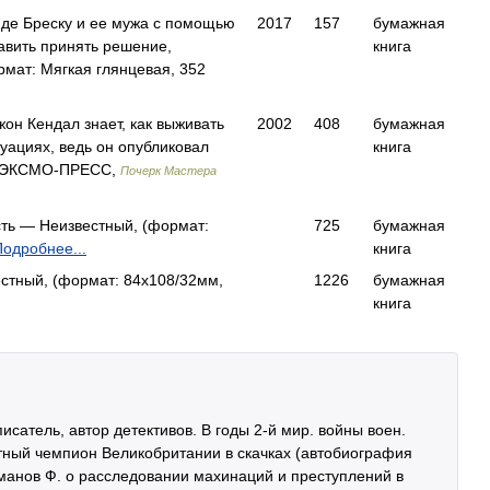
де Бреску и ее мужа с помощью
2017
157
бумажная
авить принять решение,
книга
ат: Мягкая глянцевая, 352
жон Кендал знает, как выживать
2002
408
бумажная
уациях, ведь он опубликовал
книга
 ЭКСМО-ПРЕСС,
Почерк Мастера
ть — Неизвестный, (формат:
725
бумажная
Подробнее...
книга
тный, (формат: 84x108/32мм,
1226
бумажная
книга
 писатель, автор детективов. В годы 2-й мир. войны воен.
тный чемпион Великобритании в скачках (автобиография
оманов Ф. о расследовании махинаций и преступлений в