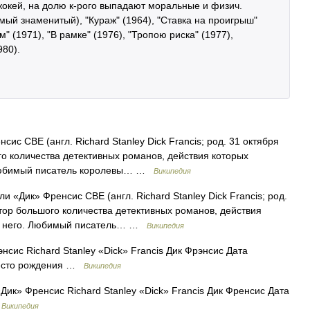
 жокей, на долю к-рого выпадают моральные и физич.
мый знаменитый), "Кураж" (1964), "Ставка на проигрыш"
" (1971), "В рамке" (1976), "Тропою риска" (1977),
980).
ис CBE (англ. Richard Stanley Dick Francis; род. 31 октября
го количества детективных романов, действия которых
. Любимый писатель королевы… …
Википедия
 «Дик» Френсис CBE (англ. Richard Stanley Dick Francis; род.
тор большого количества детективных романов, действия
руг него. Любимый писатель… …
Википедия
сис Richard Stanley «Dick» Francis Дик Фрэнсис Дата
 Место рождения …
Википедия
ик» Френсис Richard Stanley «Dick» Francis Дик Френсис Дата
…
Википедия