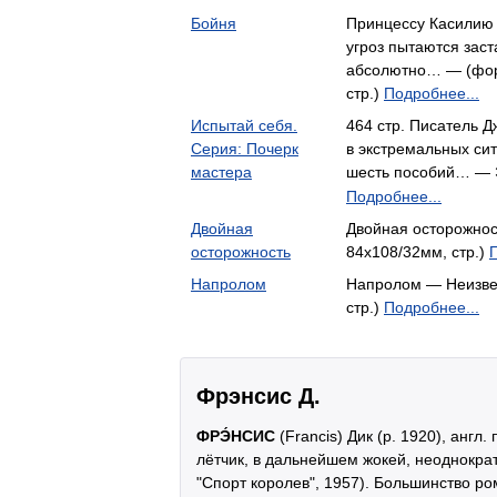
Бойня
Принцессу Касилию 
угроз пытаются заст
абсолютно… — (форм
стр.)
Подробнее...
Испытай себя.
464 стр. Писатель Д
Серия: Почерк
в экстремальных сит
мастера
шесть пособий… —
Подробнее...
Двойная
Двойная осторожнос
осторожность
84x108/32мм, стр.)
Напролом
Напролом — Неизвес
стр.)
Подробнее...
Фрэнсис Д.
ФРЭ́НСИС
(Francis) Дик (р. 1920), англ.
лётчик, в дальнейшем жокей, неоднокра
"Спорт королев", 1957). Большинство р