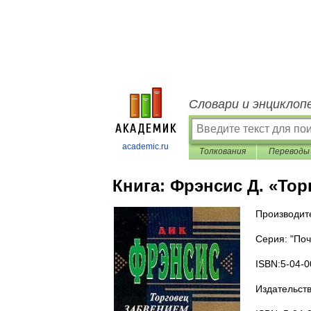
Словари и энциклоп
academic.ru
Толкования
Переводы
Книга:
Фрэнсис Д. «Тор
Производит
Серия: "По
ISBN:5-04-
Издательств