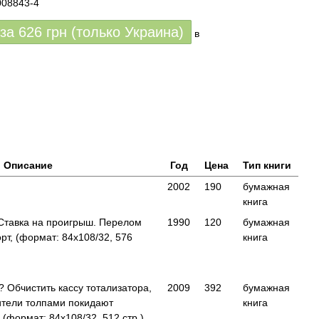
008843-4
 за
626
грн (только Украина)
в
Описание
Год
Цена
Тип книги
2002
190
бумажная
книга
Ставка на проигрыш. Перелом
1990
120
бумажная
рт, (формат: 84x108/32, 576
книга
 Обчистить кассу тотализатора,
2009
392
бумажная
ители толпами покидают
книга
(формат: 84x108/32, 512 стр.)