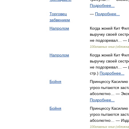
Подробнее...
Торговец
—
Подробнее...
забвением
Напролом
Когда жокей Кит Фи
выручку своей сестр
не подозревал… — 
100главных книг (обложка
Напролом
Когда жокей Кит Фи
выручку своей сестр
не подозревал… — (
стр.)
Подробнее...
Бойня
Принцессу Касилию 
угроз пытаются заст
абсолютно… — Экс
Подробнее...
Бойня
Принцессу Касилию 
угроз пытаются заст
абсолютно… — Изда
100главных книг (обложка