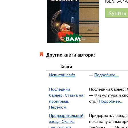
ISBN: 5-04-
Купить
Другие книги автора:
Книга
Испытай себя
—
Подробнее...
Последний
Последний барьер. 
барьер. Ставка на
— Физкультура и спо
проигрыш.
стр.)
Подробнее...
Перелом.
Предварительный
Придержать лошадь?
заезд. Скачка
пока напуганные зр
тринадцати
трибуны… — Эксмо, 