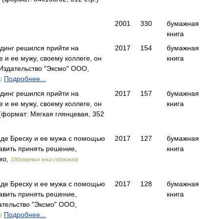
2001
330
бумажная
книга
лдинг решился прийти на
2017
154
бумажная
е и ее мужу, своему коллеге, он
книга
Издательство "Эксмо" ООО,
Подробнее...
)
лдинг решился прийти на
2017
157
бумажная
е и ее мужу, своему коллеге, он
книга
формат: Мягкая глянцевая, 352
де Бреску и ее мужа с помощью
2017
127
бумажная
авить принять решение,
книга
мо,
100главных книг (обложка)
де Бреску и ее мужа с помощью
2017
128
бумажная
авить принять решение,
книга
тельство "Эксмо" ООО,
Подробнее...
)