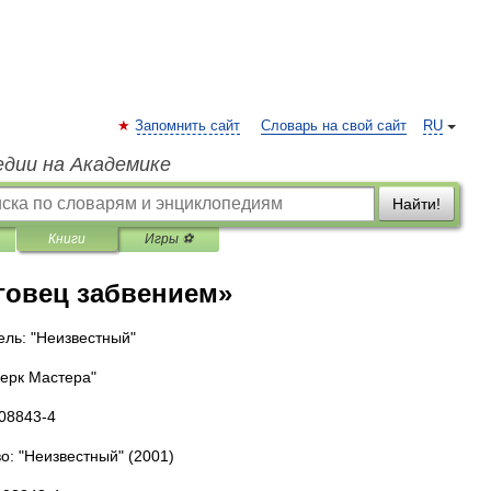
Запомнить сайт
Словарь на свой сайт
RU
едии на Академике
Найти!
Книги
Игры ⚽
говец забвением»
ель: "Неизвестный"
черк Мастера"
008843-4
о: "Неизвестный"
(2001)