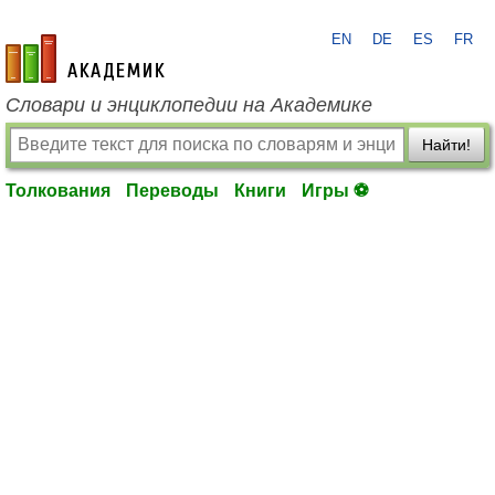
EN
DE
ES
FR
academic.ru
Словари и энциклопедии на Академике
Найти!
Толкования
Переводы
Книги
Игры ⚽