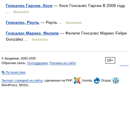
Гонсалес Гарсиа, Хосе
— Хосе Гонсалес Гарсиа В 2008 году
…
Википедия
Гонсалес, Рауль
— Рауль …
Википедия
Гонсалес Маркес, Фелипе
— Фелипе Гонсалес Маркес Felipe
González …
Википедия
© Академик, 2000-2026
18+
Обратная связь:
Техподдержка
,
Реклама на сайте
👣 Путешествия
Экспорт словарей на сайты
, сделанные на PHP,
Joomla,
Drupal,
WordPress, MODx.