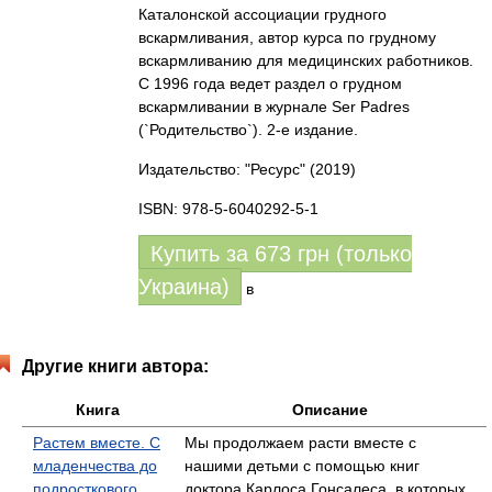
Каталонской ассоциации грудного
вскармливания, автор курса по грудному
вскармливанию для медицинских работников.
С 1996 года ведет раздел о грудном
вскармливании в журнале Ser Padres
(`Родительство`). 2-е издание.
Издательство: "Ресурс"
(2019)
ISBN: 978-5-6040292-5-1
Купить за
673
грн (только
Украина)
в
Другие книги автора:
Книга
Описание
Растем вместе. С
Мы продолжаем расти вместе с
младенчества до
нашими детьми с помощью книг
подросткового
доктора Карлоса Гонсалеса, в которых