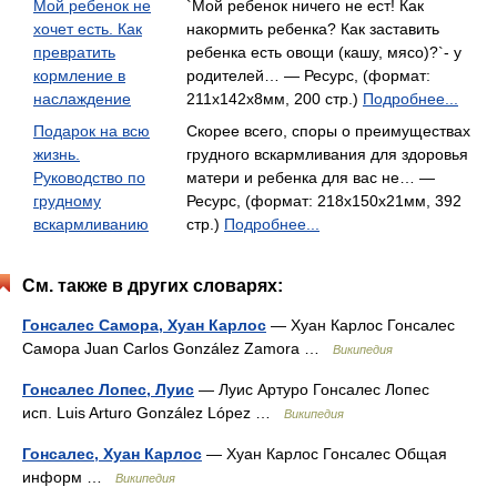
Мой ребенок не
`Мой ребенок ничего не ест! Как
хочет есть. Как
накормить ребенка? Как заставить
превратить
ребенка есть овощи (кашу, мясо)?`- у
кормление в
родителей… — Ресурс, (формат:
наслаждение
211x142x8мм, 200 стр.)
Подробнее...
Подарок на всю
Скорее всего, споры о преимуществах
жизнь.
грудного вскармливания для здоровья
Руководство по
матери и ребенка для вас не… —
грудному
Ресурс, (формат: 218x150x21мм, 392
вскармливанию
стр.)
Подробнее...
См. также в других словарях:
Гонсалес Самора, Хуан Карлос
— Хуан Карлос Гонсалес
Самора Juan Carlos González Zamora …
Википедия
Гонсалес Лопес, Луис
— Луис Артуро Гонсалес Лопес
исп. Luis Arturo González López …
Википедия
Гонсалес, Хуан Карлос
— Хуан Карлос Гонсалес Общая
информ …
Википедия