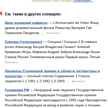
Подробнее...
Замечательные люди Прикамья
См. также в других словарях:
День рождения инфанты
— L’Anniversaire de l’infan Жанр
драма документальный фильм Режиссёр Валерия Гай
Германика Продюсер …
Википедия
Спецназ (телесериал)
— Спецназ / Спецназ 2 В главных
ролях Александр Балуев Владислав Галкин† Алексей
Кравченко Игорь Лифанов Андрей Зибров Александр Носик
Страна Россия Телевизионный канал Первый канал, Пятый …
Википедия
Лауреаты Сталинской премии в области литературы и
искусства
— (полный список) Содержание 1 Список
лауреатов 1.1 1941 1.2 1942 1.3 1943 …
Википедия
Госпремия РФ
— Нагрудный знак лауреата Государственной
премии Росиийской Федерации Государственная премия
Российской Федерации присуждается с 1992 года Президентом
Российской Федерации за вклад в развитие науки и техники,