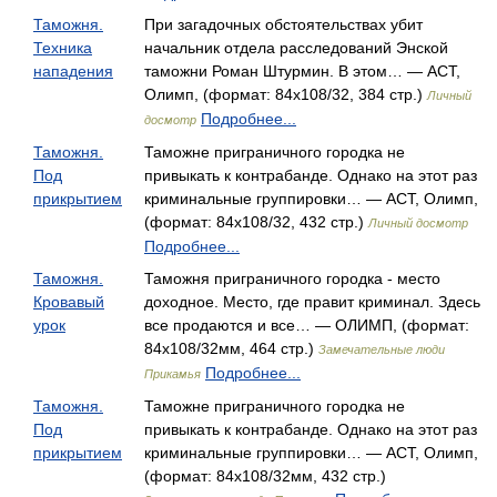
Таможня.
При загадочных обстоятельствах убит
Техника
начальник отдела расследований Энской
нападения
таможни Роман Штурмин. В этом… — АСТ,
Олимп, (формат: 84x108/32, 384 стр.)
Личный
Подробнее...
досмотр
Таможня.
Таможне приграничного городка не
Под
привыкать к контрабанде. Однако на этот раз
прикрытием
криминальные группировки… — АСТ, Олимп,
(формат: 84x108/32, 432 стр.)
Личный досмотр
Подробнее...
Таможня.
Таможня приграничного городка - место
Кровавый
доходное. Место, где правит криминал. Здесь
урок
все продаются и все… — ОЛИМП, (формат:
84x108/32мм, 464 стр.)
Замечательные люди
Подробнее...
Прикамья
Таможня.
Таможне приграничного городка не
Под
привыкать к контрабанде. Однако на этот раз
прикрытием
криминальные группировки… — АСТ, Олимп,
(формат: 84x108/32мм, 432 стр.)