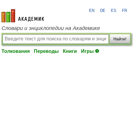
EN
DE
ES
FR
academic.ru
Словари и энциклопедии на Академике
Найти!
Толкования
Переводы
Книги
Игры ⚽