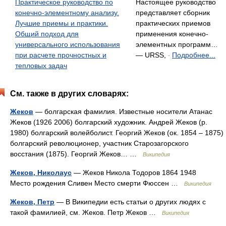
Практическое руководство по
Настоящее руководство
конечно-элементному анализу.
представляет сборник
Лучшие приемы и практики.
практических приемов
Общий подход для
применения конечно-
универсального использования
элементных программ…
при расчете прочностных и
— URSS,
Подробнее...
-
тепловых задач
См. также в других словарях:
Жеков
— болгарская фамилия. Известные носители Атанас
Жеков (1926 2006) болгарский художник. Андрей Жеков (р.
1980) болгарский волейболист. Георгий Жеков (ок. 1854 – 1875)
болгарский революционер, участник Старозагорского
восстания (1875). Георгий Жеков… …
Википедия
Жеков, Николаус
— Жеков Никола Тодоров 1864 1948
Место рождения Сливен Место смерти Фюссен …
Википедия
Жеков, Петр
— В Википедии есть статьи о других людях с
такой фамилией, см. Жеков. Петр Жеков …
Википедия