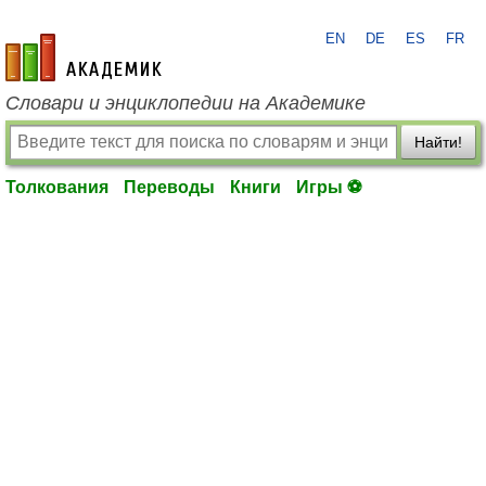
EN
DE
ES
FR
academic.ru
Словари и энциклопедии на Академике
Найти!
Толкования
Переводы
Книги
Игры ⚽