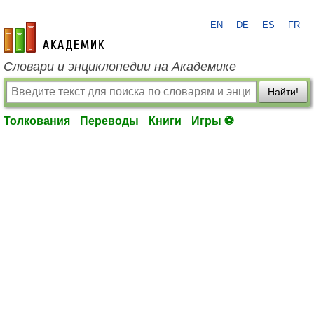
EN
DE
ES
FR
academic.ru
Словари и энциклопедии на Академике
Найти!
Толкования
Переводы
Книги
Игры ⚽