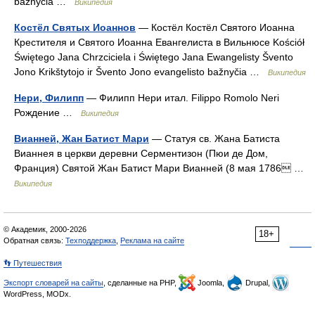
bažnyčia …
Википедия
Костёл Святых Иоаннов
— Костёл Костёл Святого Иоанна
Крестителя и Святого Иоанна Евангелиста в Вильнюсе Kościół
Świętego Jana Chrzciciela i Świętego Jana Ewangelisty Švento
Jono Krikštytojo ir Švento Jono evangelisto bažnyčia …
Википедия
Нери, Филипп
— Филипп Нери итал. Filippo Romolo Neri
Рождение …
Википедия
Вианней, Жан Батист Мари
— Статуя св. Жана Батиста
Вианнея в церкви деревни Серментизон (Пюи де Дом,
Франция) Святой Жан Батист Мари Вианней (8 мая 1786 …
Википедия
© Академик, 2000-2026
18+
Обратная связь:
Техподдержка
,
Реклама на сайте
👣 Путешествия
Экспорт словарей на сайты
, сделанные на PHP,
Joomla,
Drupal,
WordPress, MODx.