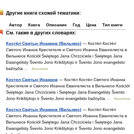
Другие книги схожей тематики:
Автор
Книга
Описание
Год
Цена
Тип книги
См. также в других словарях:
Костёл Святых Иоаннов (Вильнюс)
— Костёл Костёл
Святого Иоанна Крестителя и Святого Иоанна Евангелиста в
Вильнюсе Kościół Świętego Jana Chrzciciela i Świętego Jana
Ewangelisty Švento Jono Krikštytojo ir Švento Jono evangelisto
bažnyčia …
Википедия
Костел Святых Иоаннов
— Костёл Костёл Святого Иоанна
Крестителя и Святого Иоанна Евангелиста в Вильнюсе Kościół
Świętego Jana Chrzciciela i Świętego Jana Ewangelisty Švento
Jono Krikštytojo ir Švento Jono evangelisto bažnyčia …
Википедия
Костел Святых Иоаннов (Вильнюс)
— Костёл Костёл
Святого Иоанна Крестителя и Святого Иоанна Евангелиста в
Вильнюсе Kościół Świętego Jana Chrzciciela i Świętego Jana
Ewangelisty Švento Jono Krikštytojo ir Švento Jono evangelisto