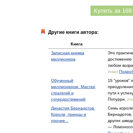
Купить за
168
Другие книги автора:
Книга
Записная книжка
Это практич
миллионера
достижению 
любом возра
Подроб
Успех!
Обученный
15 "уроков" 
миллионером. Мастер
преодоления
стратегий и
пути к успе
супердостижений
Попурри,
Усп
Династия Бернадотов.
Семь короле
Короли, принцы и
Бернадотов,
прочие...
других швед
— Ломоносо