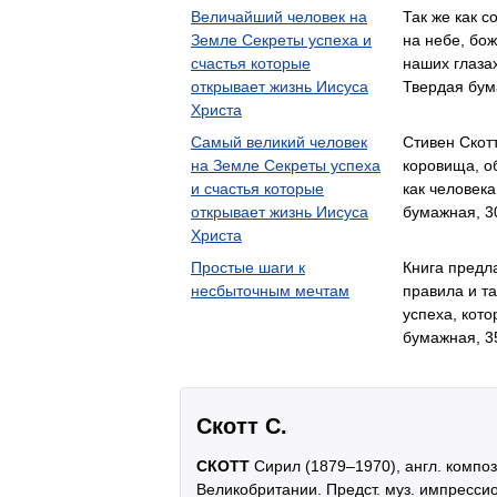
Величайший человек на
Так же как 
Земле Секреты успеха и
на небе, бо
счастья которые
наших глаз
открывает жизнь Иисуса
Твердая бум
Христа
Самый великий человек
Стивен Скот
на Земле Секреты успеха
коровища, о
и счастья которые
как человек
открывает жизнь Иисуса
бумажная, 3
Христа
Простые шаги к
Книга предла
несбыточным мечтам
правила и т
успеха, кот
бумажная, 3
Скотт С.
СКОТТ
Сирил (1879–1970), англ. компози
Великобритании. Предст. муз. импрессион