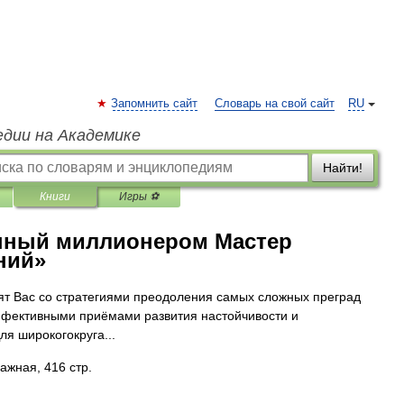
Запомнить сайт
Словарь на свой сайт
RU
едии на Академике
Найти!
Книги
Игры ⚽
енный миллионером Мастер
ний»
мят Вас со стратегиями преодоления самых сложных преград
 эффективными приёмами развития настойчивости и
ля широкогокруга...
ажная, 416 стр.