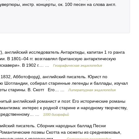
увертюры, инстр. концерты, ок. 100 песен на слова англ.
), английский исследователь Антарктиды, капитан 1 го ранга
и. В 1801–04 гг. возглавлял британскую антарктическую
искавери». В 1902 г.… …
Географическая энциклопедия
– 1832, Абботсфорд), английский писатель. Юрист по
ию Шотландии, собирал старинные легенды и баллады, изучал
меты старины. В. Скотт Его… …
Литературная энциклопедия
нитый английский романист и поэт. Его исторические романы
антизма: интерес к родной старине и народному творчеству,
посредственному… …
1000 биографий
глийский писатель. Сборник народных баллад Песни
 Романтические поэмы Скотта на сюжеты из средневековья,
ационального с красочными… …