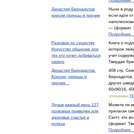
Подробнее..
Династия Бернадотов
Ныне в роду
короли принцы и прочие
если идти о
наполеонов
— (формат: 
Подробнее..
Разговор по существу
Книга о под
Искусство общения для
которое леж
тех кто хочет добиваться
учит содерж
своего
Твердая бум
Династия Бернадотов.
408 стр. Се
Короли, принцы и
Бернадотов,
прочие...
других швед
60x90/16, 40
П
Этнография
Лучше каждый день 127
Можете ли в
полезных привычек для
прилагая св
здоровья счастья и
Скотт, это 
успеха
(формат: Тв
Подробнее..