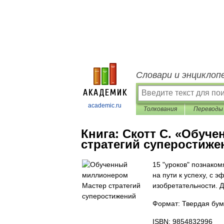
Словари и энциклоп
academic.ru
Толкования
Переводы
Книга:
Скотт С. «Обуч
стратегий суперостиже
15 "уроков" познако
на пути к успеху, с
изобретательности. Д
Формат: Твердая бум
ISBN: 9854832996