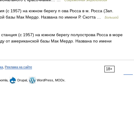
Современная энциклопедия
 (с 1957) на южном берегу п ова Росса в м. Росса (Зап.
ской базы Мак Мердо. Названа по имени Р. Скотта …
Большой
 станция (с 1957) на южном берегу полуострова Росса в море
паду от американской базы Мак Мердо. Названа по имени
ка
,
Реклама на сайте
18+
omla,
Drupal,
WordPress, MODx.