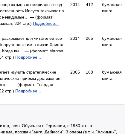
солнце затмевает мириады звезд
2014
412
бумажная
жественность Иисуса закрывает в
книга
ах невидимые… — (формат:
ажная, 304 стр.)
Подробнее...
т раскрывает для читателей все
2014
265
бумажная
бнаруженные им в жизни Христа
книга
а. Когда вы… — (формат: Мягкая
04 стр.)
Подробнее...
гает изучить стратегические
2005
168
бумажная
актические приёмы достижения
книга
орые… — (формат: Твердая
52 стр.)
Подробнее...
тор, поэт. Обучался в Германии, с 1930-х гг. в
изма, прозван "англ. Дебюсси". 3 оперы (в т. ч. "Алхимик",