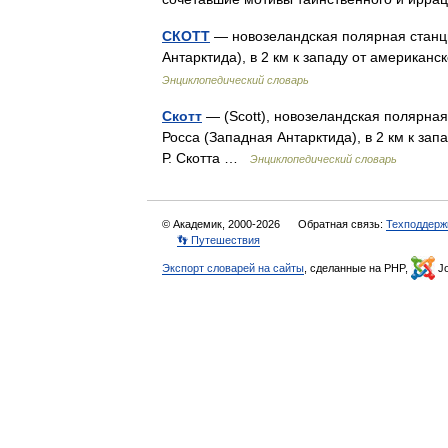
СКОТТ
— новозеландская полярная станция
Антарктида), в 2 км к западу от американ
Энциклопедический словарь
Скотт
— (Scott), новозеландская полярная
Росса (Западная Антарктида), в 2 км к за
Р. Скотта …
Энциклопедический словарь
© Академик, 2000-2026
Обратная связь:
Техподдерж
👣 Путешествия
Экспорт словарей на сайты
, сделанные на PHP,
Jo