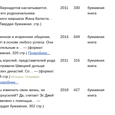
.
 Бернадотов насчитывается,
2011
330
бумажная
т его родоначальника
книга
ского маршала Жана Батиста…
Твердая бумажная, стр.)
.
линном и искреннем общении,
2014
649
бумажная
ит в основе любого успеха. Она
книга
ательным и… — (формат:
ажная, 320 стр.)
Подробнее...
мь королей, представителей рода
2011
315
бумажная
 правили Швецией дольше
книга
ских династий. Со… — (формат:
8 стр.)
История. География.
одробнее...
ы изменить свою жизнь, не
2018
427
бумажная
ерхусилий? Да, считает Эс Джей
книга
возможно с помощью… —
ердая бумажная, 302 стр.)
.