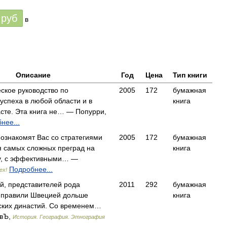
руб
в
Описание
Год
Цена
Тип книги
еское руководство по
2005
172
бумажная
успеха в любой области и в
книга
сте. Эта книга не… — Попурри,
нее...
познакомят Вас со стратегиями
2005
172
бумажная
 самых сложных преград на
книга
ху, с эффективными… —
Подробнее...
ех!
й, представителей рода
2011
292
бумажная
 правили Швецией дольше
книга
ских династий. Со временем…
вЪ,
История. География. Этнография