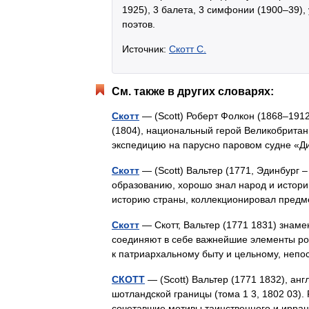
1925), 3 балета, 3 симфонии (1900–39), 
поэтов.
Источник:
Скотт С.
См. также в других словарях:
Скотт
— (Scott) Роберт Фолкон (1868–1912
(1804), национальный герой Великобритани
экспедицию на парусно паровом судне «Д
Скотт
— (Scott) Вальтер (1771, Эдинбург 
образованию, хорошо знал народ и истор
историю страны, коллекционировал пред
Скотт
— Скотт, Вальтер (1771 1831) знаме
соединяют в себе важнейшие элементы ром
к патриархальному быту и цельному, не
СКОТТ
— (Scott) Вальтер (1771 1832), ан
шотландской границы (тома 1 3, 1802 03).
сочетавшие мотивы таинственного и ирр