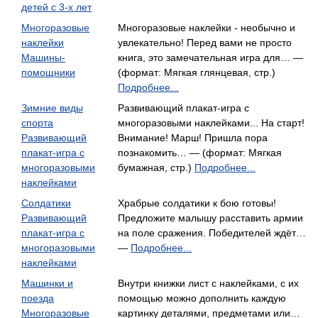
детей с 3-х лет
Многоразовые
Многоразовые наклейки - необычно и
наклейки
увлекательно! Перед вами не просто
Машины-
книга, это замечательная игра для… —
помощники
(формат: Мягкая глянцевая, стр.)
Подробнее...
Зимние виды
Развивающий плакат-игра с
спорта
многоразовыми наклейками... На старт!
Развивающий
Внимание! Марш! Пришла пора
плакат-игра с
познакомить… — (формат: Мягкая
многоразовыми
бумажная, стр.)
Подробнее...
наклейками
Солдатики
Храбрые солдатики к бою готовы!
Развивающий
Предложите малышу расставить армии
плакат-игра с
на поле сражения. Победите­лей ждёт…
многоразовыми
—
Подробнее...
наклейками
Машинки и
Внутри книжки лист с наклейками, с их
поезда
помощью можно дополнить каждую
Многоразовые
картинку деталями, предметами или…