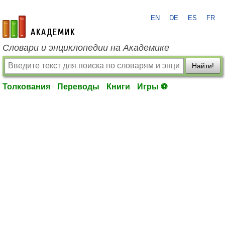
EN
DE
ES
FR
academic.ru
Словари и энциклопедии на Академике
Найти!
Толкования
Переводы
Книги
Игры ⚽