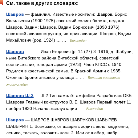
См. также в других словарях:
Шавров
— фамилия. Известные носители: Шавров, Борис
Васильевич (1900 1975) советский солист балета, педагог.
Шавров, Вадим: Шавров, Вадим Борисович (1898 1976)
советский авиаконструктор, историк авиации. Шавров, Вадим
Михайлович (род. 1924) … …
Википедия
Шавров
— Иван Егорович [р. 14 (27).3. 1916, д. Шабуни,
ныне Витебского района Витебской области], советский
военачальник, генерал армии (1973). Член КПСС с 1940.
Родился в крестьянской семье. В Красной Армии с 1935.
Окончил бронетанковое училище… …
Большая советская
энциклопедия
Шавров Ш-2
— Ш 2 Тип самолёт амфибия Разработчик ОКБ
Шаврова Главный конструктор В. Б. Шавров Первый полёт 11
ноября 1930 Начало эксплуатации …
Википедия
Шавров
— ШАБРОВ ШАВРОВ ШАВРУКОВ ШАВЫРЕВ
ШАВЫРИН 1. Возможно, от шаврить ходить вяло, медленно,
лениво, таскать, волочить ноги. 2. Или от шaбер, шабр