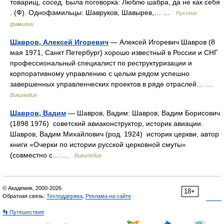
товарищ, сосед. Была поговорка: Люблю шабра, да не как себя
. (Ф). Однофамильцы: Шавруков, Шавырев,… …
Русские
фамилии
Шавров, Алексей Игоревич
— Алексей Игоревич Шавров (8
мая 1971, Санкт Петербург) хорошо известный в России и СНГ
профессиональный специалист по реструктуризации и
корпоративному управлению с целым рядом успешно
завершенных управленческих проектов в ряде отраслей… …
Википедия
Шавров, Вадим
— Шавров, Вадим: Шавров, Вадим Борисович
(1898 1976) советский авиаконструктор, историк авиации.
Шавров, Вадим Михайлович (род. 1924) историк церкви, автор
книги «Очерки по истории русской церковной смуты»
(совместно с… …
Википедия
© Академик, 2000-2026
18+
Обратная связь:
Техподдержка
,
Реклама на сайте
👣 Путешествия