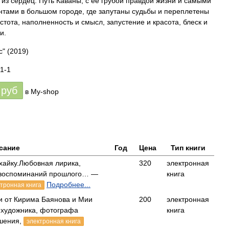
 из сердец. Путь Каваны, с ее грубой правдой жизни и самыми
тами в большом городе, где запутаны судьбы и переплетены
устота, наполненность и смысл, запустение и красота, блеск и
и.
с"
(2019)
1-1
руб
в My-shop
сание
Год
Цена
Тип книги
и хайку.Любовная лирика,
320
электронная
 воспоминаний прошлого… —
книга
Подробнее...
тронная книга
и от Кирима Баянова и Мии
200
электронная
художника, фотографа
книга
шения,
электронная книга