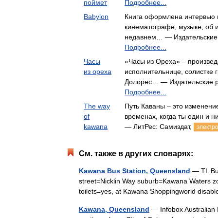
поймет
Подробнее...
Babylon
Книга оформлена интервью 
кинематографе, музыке, об и
недавнем… — Издательские
Подробнее...
Часы
«Часы из Ореха» – произвед
из ореха
исполнительнице, солистке 
Долорес… — Издательские 
Подробнее...
The way
Путь Каваны – это изменение
of
временах, когда ты один и н
kawana
— ЛитРес: Самиздат,
электро
См. также в других словарях:
Kawana Bus Station, Queensland
— TL Bus
street=Nicklin Way suburb=Kawana Waters z
toilets=yes, at Kawana Shoppingworld dis
Kawana, Queensland
— Infobox Australian 