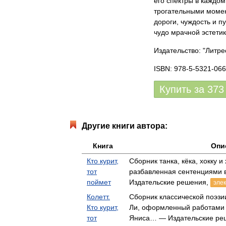
его спектры в каждом
трогательными момен
дороги, чуждость и п
чудо мрачной эстетик
Издательство: "Литре
ISBN: 978-5-5321-066
Купить за
373
Другие книги автора:
Книга
Опи
Кто курит,
Сборник танка, кёка, хокку 
тот
разбавленная сентенциями
поймет
Издательские решения,
элек
Колетт.
Сборник классической поэзи
Кто курит,
Ли, оформленный работами 
тот
Яниса… — Издательские ре