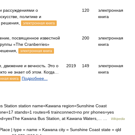
и рассуждениями о
120
электронная
скусстве, политике и
книга
 решения,
электронная книга
ение, посвященное известной
200
электронная
группы «The Cranberries»
книга
решения,
электронная книга
, движение и вечность. Это о
2019
149
электронная
икто не знает об этом. Когда…
книга
Подробнее...
нная книга
 Station station name=Kawana region=Sunshine Coast
one=17 stands=1 routes=6 trainconnect=no pnr phones=yes
abled=yesThe Kawana Bus Station, at Kawana Waters,… …
Wikipedia
Place | type = name = Kawana city = Sunshine Coast state = qld