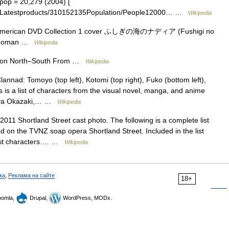
 pop = 20,279 (2004) [
f/Latestproducts/310152135Population/People12000… …
Wikipedia
American DVD Collection 1 cover ふしぎの海のナディア (Fushigi no
l, Roman …
Wikipedia
ction North–South From …
Wikipedia
lannad: Tomoyo (top left), Kotomi (top right), Fuko (bottom left),
s is a list of characters from the visual novel, manga, and anime
moya Okazaki,… …
Wikipedia
011 Shortland Street cast photo. The following is a complete list
d on the TVNZ soap opera Shortland Street. Included in the list
uest characters.… …
Wikipedia
ка
,
Реклама на сайте
18+
omla,
Drupal,
WordPress, MODx.