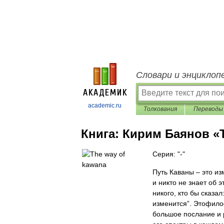
Словари и энциклоп
academic.ru
Толкования
Переводы
Книга:
Кирим Баянов «T
Серия: "-"
Путь Каваны – это из
и никто не знает об 
никого, кто бы сказа
изменится”. Этофило
большое послание и р