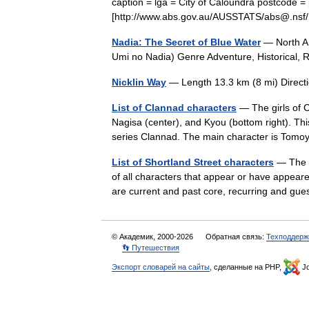
caption = lga = City of Caloundra postcode =
[http://www.abs.gov.au/AUSSTATS/abs@.ns
Nadia: The Secret of Blue Water
— North 
Umi no Nadia) Genre Adventure, Historica
Nicklin Way
— Length 13.3 km (8 mi) Dire
List of Clannad characters
— The girls of C
Nagisa (center), and Kyou (bottom right). Thi
series Clannad. The main character is To
List of Shortland Street characters
— The 2
of all characters that appear or have appeare
are current and past core, recurring and g
© Академик, 2000-2026
Обратная связь:
Техподдерж
👣 Путешествия
Экспорт словарей на сайты
, сделанные на PHP,
Jo