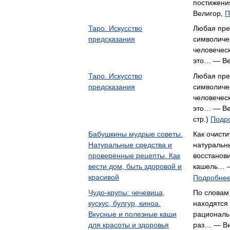
постижени
Велигор,
П
Таро. Искусство
Любая пре
предсказания
символиче
человеческ
это… — Ве
Таро. Искусство
Любая пре
предсказания
символиче
человеческ
это… — Ве
стр.)
Подро
Бабушкины мудрые советы.
Как очисти
Натуральные средства и
натуральн
проверенные рецепты. Как
восстанов
вести дом, быть здоровой и
кашель… —
красивой
Подробнее.
Чудо-крупы: чечевица,
По словам
кускус, булгур, киноа.
находятся
Вкусные и полезные каши
рациональ
для красоты и здоровья
раз… — Ви