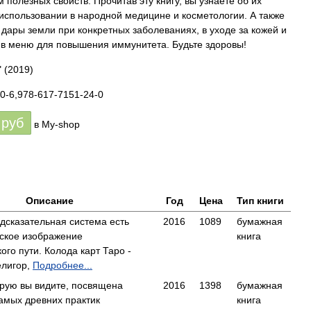
полезных свойств. Прочитав эту книгу, вы узнаете об их
 использовании в народной медицине и косметологии. А также
дары земли при конкретных заболеваниях, в уходе за кожей и
 в меню для повышения иммунитета. Будьте здоровы!
"
(2019)
0-6,978-617-7151-24-0
руб
в My-shop
Описание
Год
Цена
Тип книги
дсказательная система есть
2016
1089
бумажная
ское изображение
книга
ого пути. Колода карт Таро -
лигор,
Подробнее...
орую вы видите, посвящена
2016
1398
бумажная
амых древних практик
книга