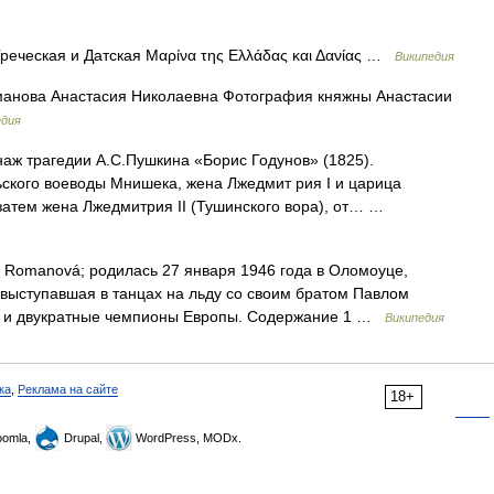
еческая и Датская Μαρίνα της Ελλάδας και Δανίας …
Википедия
анова Анастасия Николаевна Фотография княжны Анастасии
едия
ж трагедии А.С.Пушкина «Борис Годунов» (1825).
ьского воеводы Мнишека, жена Лжедмит рия I и царица
затем жена Лжедмитрия II (Тушинского вора), от… …
 Romanová; родилась 27 января 1946 года в Оломоуце,
 выступавшая в танцах на льду со своим братом Павлом
а и двукратные чемпионы Европы. Содержание 1 …
Википедия
ка
,
Реклама на сайте
18+
omla,
Drupal,
WordPress, MODx.