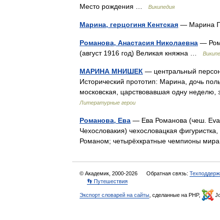
Место рождения …
Википедия
Марина, герцогиня Кентская
— Марина Гр
Романова, Анастасия Николаевна
— Ром
(август 1916 год) Великая княжна …
Викип
МАРИНА МНИШЕК
— центральный персона
Исторический прототип: Марина, дочь пол
московская, царствовавшая одну неделю, 
Литературные герои
Романова, Ева
— Ева Романова (чеш. Eva
Чехословакия) чехословацкая фигуристка,
Романом; четырёхкратные чемпионы мир
© Академик, 2000-2026
Обратная связь:
Техподдерж
👣 Путешествия
Экспорт словарей на сайты
, сделанные на PHP,
Jo