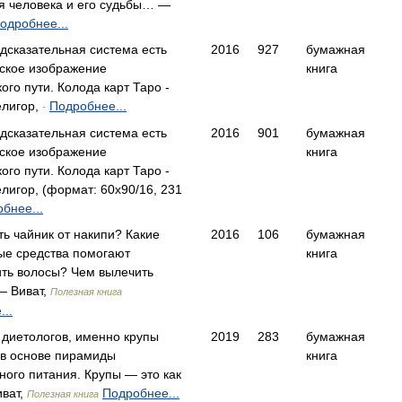
я человека и его судьбы… —
одробнее...
дсказательная система есть
2016
927
бумажная
ское изображение
книга
ого пути. Колода карт Таро -
лигор,
Подробнее...
-
дсказательная система есть
2016
901
бумажная
ское изображение
книга
ого пути. Колода карт Таро -
лигор, (формат: 60x90/16, 231
бнее...
ть чайник от накипи? Какие
2016
106
бумажная
ые средства помогают
книга
ить волосы? Чем вылечить
 Виват,
Полезная книга
..
 диетологов, именно крупы
2019
283
бумажная
 в основе пирамиды
книга
ного питания. Крупы — это как
ват,
Подробнее...
Полезная книга