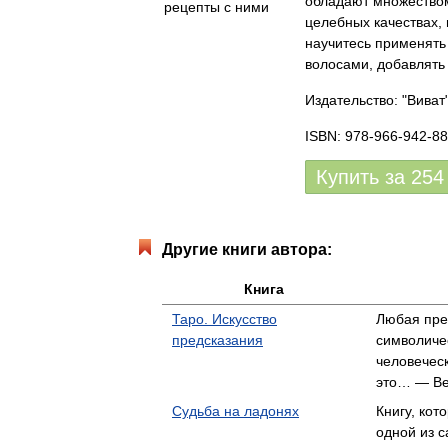
обладают множеством 
целебных качествах,
научитесь применять 
волосами, добавлять
Издательство: "Виват
ISBN: 978-966-942-88
Купить за
254
Другие книги автора:
Книга
Таро. Искусство
Любая пре
предсказания
символиче
человеческ
это… — Ве
Судьба на ладонях
Книгу, кот
одной из с