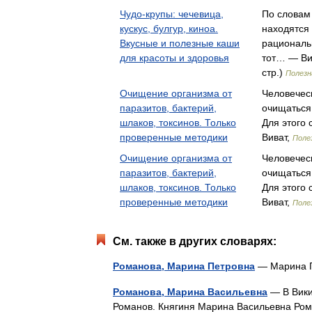
Чудо-крупы: чечевица,
По словам
кускус, булгур, киноа.
находятся
Вкусные и полезные каши
рациональн
для красоты и здоровья
тот… — Ви
стр.)
Полезн
Очищение организма от
Человечес
паразитов, бактерий,
очищаться
шлаков, токсинов. Только
Для этого
проверенные методики
Виват,
Поле
Очищение организма от
Человечес
паразитов, бактерий,
очищаться
шлаков, токсинов. Только
Для этого
проверенные методики
Виват,
Поле
См. также в других словарях:
Романова, Марина Петровна
— Марина 
Романова, Марина Васильевна
— В Вики
Романов. Княгиня Марина Васильевна Рома