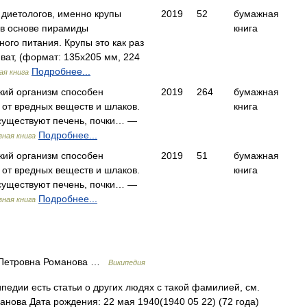
 диетологов, именно крупы
2019
52
бумажная
 в основе пирамиды
книга
ого питания. Крупы это как раз
ват, (формат: 135х205 мм, 224
Подробнее...
ая книга
кий организм способен
2019
264
бумажная
 от вредных веществ и шлаков.
книга
 существуют печень, почки… —
Подробнее...
зная книга
кий организм способен
2019
51
бумажная
 от вредных веществ и шлаков.
книга
 существуют печень, почки… —
Подробнее...
зная книга
Петровна Романова …
Википедия
педии есть статьи о других людях с такой фамилией, см.
нова Дата рождения: 22 мая 1940(1940 05 22) (72 года)