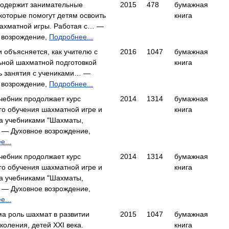
содержит занимательные
2015
478
бумажная
 которые помогут детям освоить
книга
ахматной игры. Работая с… —
 возрождение,
Подробнее...
 объясняется, как учителю с
2016
1047
бумажная
ной шахматной подготовкой
книга
ь занятия с учениками… —
 возрождение,
Подробнее...
чебник продолжает курс
2014
1314
бумажная
го обучения шахматной игре и
книга
за учебниками "Шахматы,
— Духовное возрождение,
е...
чебник продолжает курс
2014
1314
бумажная
го обучения шахматной игре и
книга
за учебниками "Шахматы,
— Духовное возрождение,
е...
а роль шахмат в развитии
2015
1047
бумажная
коления, детей XXI века.
книга