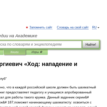
Запомнить сайт
Словарь на свой сайт
RU
едии на Академике
Найти!
Книги
Игры ⚽
ргиевич «Ход: нападение и
луб"
о, что в каждой российской школе должен быть шахматный
книг предоставляет педагогу и учащимся апробированный
ал для работы такого кружка. Данный задачник серии&#
к&# 187;поможет начинающему шахматисту: освоиться с