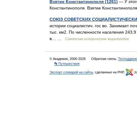
Взятие Константинополя (1261)
— У этог
Константинополя. Взятие Константинопо
СОЮЗ СОВЕТСКИХ СОЦИАЛИСТИЧЕСКИ
истории социалистич. гос во. Занимает по
тыс. км2. По численности населения 243,9 
в… …
Советская историческая энциклопедия
© Академик, 2000-2026
Обратная связь:
Техподдерж
👣 Путешествия
Экспорт словарей на сайты
, сделанные на PHP,
Jo