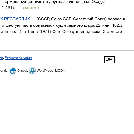
о термина существуют и другие значения, см. Осады
ля (1261) …
Википедия
Х РЕСПУБЛИК
— (СССР, Союз ССР, Советский Союз) первое в
чти шестую часть обитаемой суши земного шара 22 млн. 402,2
млн. чел. (на 1 янв. 1971) Сов. Союзу принадлежит 3 е место
ка
,
Реклама на сайте
18+
omla,
Drupal,
WordPress, MODx.