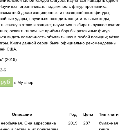
внительной силой каждой фигуры; научиться нападать одной
Научиться ограничивать подвижность фигур противника;
а шахматной доске защищенные и незащищённые фигуры;
двойные удары; научиться находить защитительные ходы;
ть связку в атаке и защите; научиться выбирать лучшее взятие
жных; освоить типичные приёмы борьбы различных фигур
ься видеть возможность объявить шах в любой позиции; чётко
 игры. Книги данной серии были официально рекомендованы
ией США.
с"
(2019)
2-6
руб
в My-shop
Описание
Год
Цена
Тип книги
а необычная. Она адресована
2019
287
бумажная
енно и детям, и их родителям.
книга