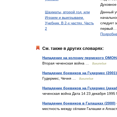
Духовное
Шахматы, второй год, или
Данный у
Играем и выигрываем.
начально
Учебник. В 2-х частях. Часть
следует 
2
первый… 
Подробне
См. также в других словарях:
Нападение на колонну пермского ОМОН
Вторая чеченская война …
Википедия
Нападение боевиков на Гудермес (2001)
Гудермес, Чечня …
Википедия
Нападение боевиков на Гудермес (дека
чеченская война Дата 14 23 декабря 199
Нападение боевиков в Галашках (2000)
местность между сёлами Галашки и Алха