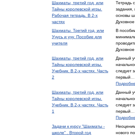
Шахматы, третий год, или
Тетрадь 
Тайны королевской игры.
задания,
Рабочая тетрадь. В 2-х
основы ш
частях
Духовное
Шахматы. Третий год, или
В пособии
Учусь и учу. Пособие для
минималь
учителя
проводит
Духовное
Шахматы, третий год, или
Данный у
Тайны королевской игры.
начально
Учебник. В 2-х частях. Часть
следует 
2
первый… 
Подробне
Шахматы, третий год, или
Данный у
Тайны королевской игры.
начально
Учебник. В 2-х частях. Часть
следует 
1
первый… 
Подробне
Задачи к курсу "Шахматы -
Неоценим
школе" . Второй год
нового по