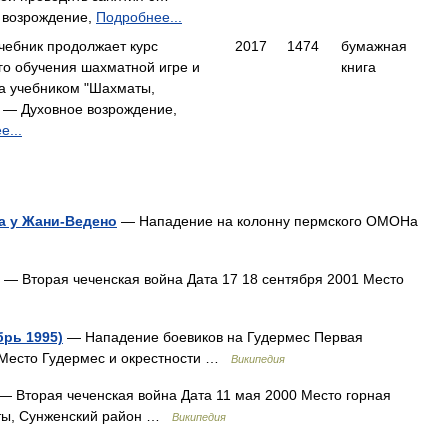
 возрождение,
Подробнее...
чебник продолжает курс
2017
1474
бумажная
го обучения шахматной игре и
книга
за учебником "Шахматы,
— Духовное возрождение,
е...
а у Жани-Ведено
— Нападение на колонну пермского ОМОНа
— Вторая чеченская война Дата 17 18 сентября 2001 Место
брь 1995)
— Нападение боевиков на Гудермес Первая
5 Место Гудермес и окрестности …
Википедия
— Вторая чеченская война Дата 11 мая 2000 Место горная
сты, Сунженский район …
Википедия