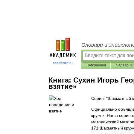
Словари и энциклоп
academic.ru
Толкования
Переводы
Книга:
Сухин Игорь Гео
взятие»
Серия: "Шахматный к
Официально объявлен
кружок. Наша серия 
методический матери
171;Шахматный кружо