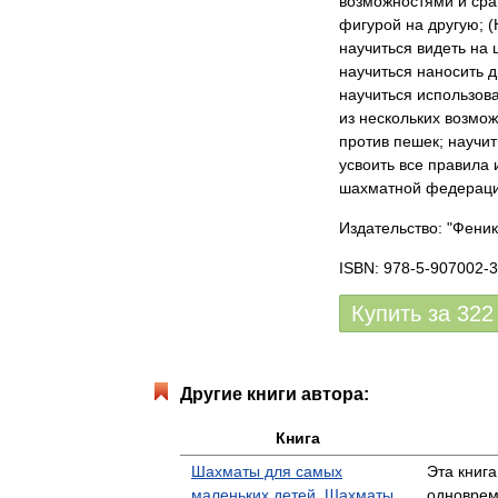
возможностями и сра
фигурой на другую; (
научиться видеть н
научиться наносить 
научиться использова
из нескольких возмо
против пешек; научит
усвоить все правила
шахматной федерац
Издательство: "Феник
ISBN: 978-5-907002-3
Купить за
322
Другие книги автора:
Книга
Шахматы для самых
Эта книг
маленьких детей. Шахматы
одноврем