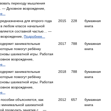
вовать переходу мышления
 — Духовное возрождение,
е...
предназначена для второго года
2015
228
бумажная
 в любом классе начальной
книга
является составной частью… —
 возрождение,
Подробнее...
содержит занимательные
2017
788
бумажная
 которые помогут ребёнку
книга
основы шахматной игры. Работая
овное возрождение,
е...
содержит занимательные
2018
788
бумажная
 которые помогут ребёнку
книга
основы шахматной игры. Работая
овное возрождение,
е...
 пособии объясняется, как
2012
657
бумажная
с минимальной шахматной
книга
кой проводить занятия с… —