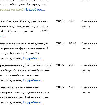
, старший научный сотрудник…
Подробнее...
ахматы для детей
а необычная. Она адресована
2014
426
бумажная
енно и детям, и их родителям.
книга
 И. Г. Сухин, научный… — АСТ,
е...
реализует шахматно-задачную
2014
1428
бумажная
ию развития фундаментальной
книга
сти действовать "в уме" и… —
 возрождение,
Подробнее...
предназначена для третьего года
2016
228
бумажная
 в общеобразовательной школе
книга
ся составной частью… —
 возрождение,
Подробнее...
содержит занимательные
2015
478
бумажная
 которые помогут детям освоить
книга
ахматной игры. Работая с… —
 возрождение,
Подробнее...